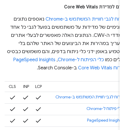
ם למדידת Core Web Vitals
וח לגבי חוויית המשתמש ב-Chrome
נאספים נתונים
נונימיים של מדידות על משתמשים בפועל לגבי כל אחד
ממדדי ה-CWV. הנתונים האלה מאפשרים לבעלי אתרים
העריך במהירות את הביצועים של האתר שלהם בלי
הטמיע באופן ידני כלי ניתוח בדפים, והם משמשים כבסיס
כלים כמו
כלי הפיתוח ל-Chrome
,‏
PageSpeed Insights
וח Core Web Vitals
ב-Search Console.
CLS
INP
LCP
check
check
check
הדוח לגבי חוויית המשתמש ב-Chrome
check
check
check
כלי פיתוח ל-Chrome
check
check
check
PageSpeed Insights