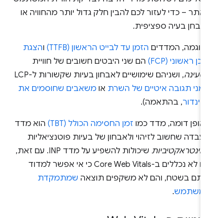
תר – כדי לעזור לכם להבין חלק גדול יותר מהחוויה או
אבחן בעיה ספציפית.
דוגמה, המדדים
הזמן עד לבייט הראשון (TTFB)
ו
הצגת
כן ראשוני (FCP)
הם שני היבטים חשובים של חוויית
טעינה
, ושניהם שימושיים לאבחון בעיות שקשורות ל-LCP
מני תגובה איטיים של השרת
או
משאבים שחוסמים את
רינדור
, בהתאמה).
אופן דומה, מדד כמו
זמן החסימה הכולל (TBT)
הוא מדד
עבדה שחשוב לזיהוי ולאבחון של בעיות פוטנציאליות
אינטראקטיביות
שיכולות להשפיע על מדד INP. עם זאת,
הם לא נכללים ב-Core Web Vitals כי אי אפשר למדוד
ותם בשטח, והם לא משקפים תוצאה
שמתמקדת
משתמש
.