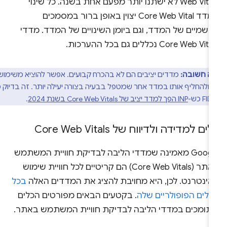
Web Vitals לא ישתנו יותר מפעם אחת בשנה. כל שינוי
במדד Core Web Vital יצוין באופן ברור במסמכים
רשמיים של המדד, וגם ביומן השינויים של המדד. מדדי
Core Web Vit נכללים גם בכל ההערכות.
ה חשובה:
מדדים יציבים הם לא בהכרח קבועים. אפשר להוציא משימוש
 ולהחליף אותו במדד אחר שמטפל בבעיה בצורה יעילה יותר. זה בדיוק מה
-
INP הפך למדד יציב של Core Web Vitals בשנת 2024
.
ים למדידה ולדיווח של Core Web Vitals
‫Google מאמינה שמדדי הליבה לבדיקת חוויית המשתמש
באתר (Core Web Vitals) הם קריטיים לכל חוויית שימוש
אינטרנט. לכן, היא מחויבת להציג את המדדים האלה
בכל
כלים הפופולריים שלה
. בקטעים הבאים מפורטים הכלים
תומכים במדדי הליבה לבדיקת חוויית המשתמש באתר.