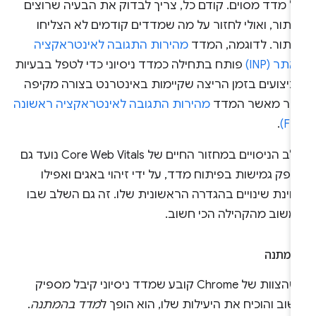
ל מדד מסוים. קודם כל, צריך לבדוק את הבעיה שרוצים
תור, ואולי לחזור על מה שמדדים קודמים לא הצליחו
פתור. לדוגמה, המדד
מהירות התגובה לאינטראקציה
תר (INP)
פותח בתחילה כמדד ניסיוני כדי לטפל בבעיות
ביצועים בזמן הריצה שקיימות באינטרנט בצורה מקיפה
ותר מאשר המדד
מהירות התגובה לאינטראקציה ראשונה
.
שלב הניסויים במחזור החיים של Core Web Vitals נועד גם
פק גמישות בפיתוח מדד, על ידי זיהוי באגים ואפילו
חינת שינויים בהגדרה הראשונית שלו. זה גם השלב שבו
משוב מהקהילה הכי חשוב.
המתנה
כשהצוות של Chrome קובע שמדד ניסיוני קיבל מספיק
וב והוכיח את היעילות שלו, הוא הופך ל
מדד בהמתנה
.