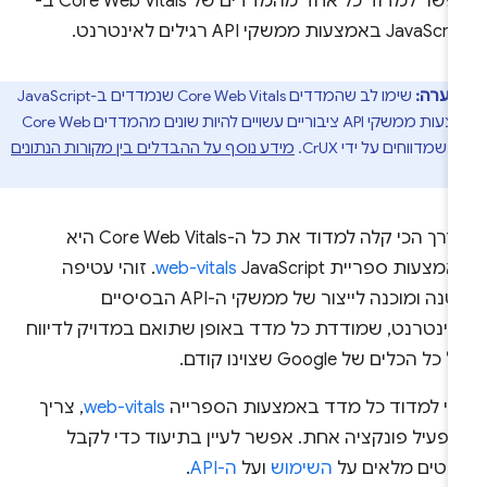
אפשר למדוד כל אחד מהמדדים של Core Web Vitals ב-
JavaS באמצעות ממשקי API רגילים לאינטרנט.
הערה:
שימו לב שהמדדים Core Web Vitals שנמדדים ב-JavaScript
באמצעות ממשקי API ציבוריים עשויים להיות שונים מהמדדים Core Web
די CrUX.
מידע נוסף על ההבדלים בין מקורות הנתונים
ה
הדרך הכי קלה למדוד את כל ה-Core Web Vitals היא
מצעות ספריית JavaScript‏
web-vitals
. זוהי עטיפה
קטנה ומוכנה לייצור של ממשקי ה-API הבסיסיים
אינטרנט, שמודדת כל מדד באופן שתואם במדויק לדיווח
כל הכלים של Google שצוינו קודם.
די למדוד כל מדד באמצעות הספרייה
web-vitals
, צריך
הפעיל פונקציה אחת. אפשר לעיין בתיעוד כדי לקבל
רטים מלאים על
השימוש
ועל
ה-API
.