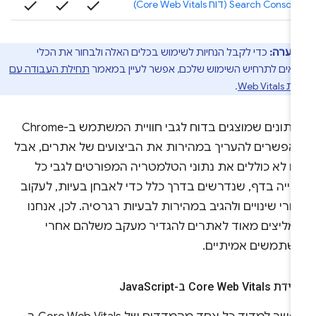
check
check
check
Search Console (דוח Core Web Vitals)
הערה:
כדי לקבל הנחיות לשימוש בכלים האלה ולבחור את הכלי
ים לתרחיש השימוש שלכם, אפשר לעיין במאמר
תחילת העבודה עם
Web Vit
.
הנתונים שמוצגים בדוח לגבי חוויית המשתמש ב-Chrome
אפשרים להעריך במהירות את הביצועים של אתרים, אבל
ם לא כוללים את נתוני הטלמטריה המפורטים לגבי כל
פייה בדף, שנדרשים בדרך כלל כדי לאבחן בעיות, לעקוב
רי שינויים ולהגיב במהירות לבעיות רגרסיה. לכן, אנחנו
מליצים מאוד לאתרים להגדיר מעקב משלהם אחרי
שתמשים אמיתיים.
 Core Web Vitals ב-Java
Script