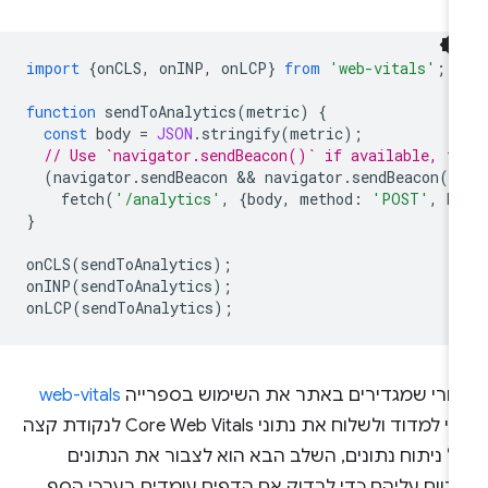
import
{
onCLS
,
onINP
,
onLCP
}
from
'web-vitals'
;
function
sendToAnalytics
(
metric
)
{
const
body
=
JSON
.
stringify
(
metric
);
// Use `navigator.sendBeacon()` if available, f
(
navigator
.
sendBeacon
 && 
navigator
.
sendBeacon
(
'
fetch
(
'/analytics'
,
{
body
,
method
:
'POST'
,
k
}
onCLS
(
sendToAnalytics
);
onINP
(
sendToAnalytics
);
onLCP
(
sendToAnalytics
);
חרי שמגדירים באתר את השימוש בספרייה
web-vitals
כדי למדוד ולשלוח את נתוני Core Web Vitals לנקודת קצה
ל ניתוח נתונים, השלב הבא הוא לצבור את הנתונים
לדווח עליהם כדי לבדוק אם הדפים עומדים בערכי הסף