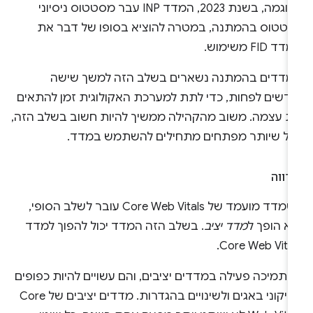
לדוגמה, בשנת 2023, המדד INP עבר מסטטוס ניסיוני
סטטוס בהמתנה, במטרה להוציא בסופו של דבר את
ד FID משימוש.
מדדים בהמתנה נשארים בשלב הזה למשך שישה
ודשים לפחות, כדי לתת למערכת האקולוגית זמן להתאים
ת עצמה. משוב מהקהילה ממשיך להיות חשוב בשלב הזה,
כל שיותר מפתחים מתחילים להשתמש במדד.
רווה
כשמדד מועמד של Core Web Vitals עובר לשלב הסופי,
א הופך ל
מדד יציב
. בשלב הזה המדד יכול להפוך למדד
Core Web Vital
 תמיכה פעילה במדדים יציבים, והם עשויים להיות כפופים
לתיקוני באגים ולשינויים בהגדרות. מדדים יציבים של Core