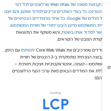
הם קבוצת משנה של Web Vitals שרלוונטיים לכל דפי
ינטרנט. כל בעלי האתרים צריכים למדוד אותם, והם יוצגו
בכל הכלים של Google. כל אחד מהמדדים הבסיסיים של
וויית המשתמש מייצג היבט ייחודי של חוויית המשתמש.
פשר למדוד אותו
בשטח
, והוא משקף את התוצאות
נקודת המבט של הקוראים.
דדים שמרכיבים את Core Web Vitals
יתפתחו
עם הזמן.
הקבוצה הנוכחית מתמקדת ב-3 היבטים של חוויית
משתמש –
טעינה
,
אינטראקטיביות
ו
יציבות חזותית
–
כוללת את המדדים הבאים (ואת ערכי הסף הרלוונטיים
להם):