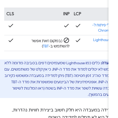
CLS
INP
LCP
check
check
check
כלי פיתוח ל-
Chrome
check
block
check
Lighthouse
(במקום זאת אפשר
להשתמש ב-
TBT
)
הערה:
כלים כמו Lighthouse שמעמיסים דפים בסביבה מדומה ללא
משתמש לא יכולים למדוד את מדד ה-INP, כי אין קלט של משתמשים. עם
זאת, מדד סה"כ זמן חסימה (TBT) ניתן למדידה במעבדה ומשמש כקירוב
למדד ה-INP. אופטימיזציות של הביצועים שמשפרות את מדד ה-TBT
במעבדה עשויות לשפר את מדד ה-INP בשטח (ראו המלצות לשיפור
ועים בהמשך).
דידה במעבדה היא חלק חשוב ביצירת חוויות נהדרות,
בל היא לא תחליף למדידה בשטח.