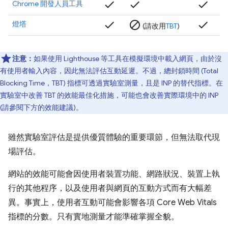
check
check
check
Chrome 開發人員工具
check
block
check
燈塔
(請改用
TBT
)
注意：
如果使用 Lighthouse 等工具在模擬環境中載入網頁，由於沒
有使用者輸入內容，因此無法評估互動延遲。不過，總封鎖時間 (Total
Blocking Time，TBT) 指標可透過實驗室測量，且是 INP 的替代指標。在
實驗室中改善 TBT 的效能最佳化措施，可能也會改善實際環境中的 INP
(請參閱下方的效能建議)。
雖然實驗室評估是提供優質體驗的重要環節，但無法取代現
場評估。
網站的效能可能會因使用者裝置功能、網路狀況、裝置上執
行的其他程序，以及使用者與網頁的互動方式而有大幅差
異。事實上，使用者互動可能會影響各項 Core Web Vitals
指標的分數。只有實地測量才能準確掌握全貌。