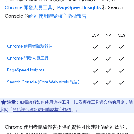
Chrome 開發人員工具
、
PageSpeed Insights
和 Search
Console 的
網站使用體驗核心指標報告
。
LCP
INP
CLS
check
check
check
Chrome 使用者體驗報告
check
check
check
Chrome 開發人員工具
check
check
check
PageSpeed Insights
check
check
check
Search Console (Core Web Vitals 報告)
注意：
如需瞭解如何使用這些工具，以及哪種工具適合您的用途，請
參閱「
開始評估網站使用體驗核心指標
」。
Chrome 使用者體驗報告提供的資料可快速評估網站效能，