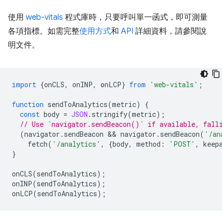
使用
web-vitals
程式庫時，只要呼叫單一函式，即可測量
各項指標。如需完整
使用方式
和
API
詳細資料，請參閱說
明文件。
import
{
onCLS
,
onINP
,
onLCP
}
from
'web-vitals'
;
function
sendToAnalytics
(
metric
)
{
const
body
=
JSON
.
stringify
(
metric
);
// Use `navigator.sendBeacon()` if available, fall
(
navigator
.
sendBeacon
 && 
navigator
.
sendBeacon
(
'/an
fetch
(
'/analytics'
,
{
body
,
method
:
'POST'
,
keep
}
onCLS
(
sendToAnalytics
);
onINP
(
sendToAnalytics
);
onLCP
(
sendToAnalytics
);