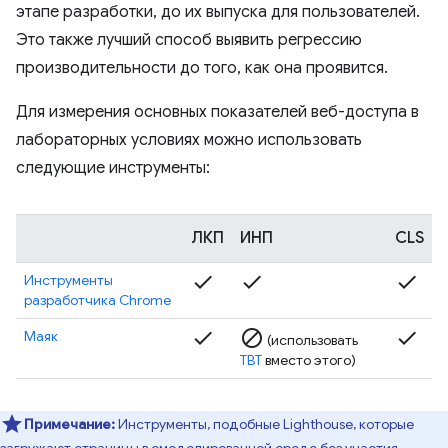
этапе разработки, до их выпуска для пользователей.
Это также лучший способ выявить регрессию
производительности до того, как она проявится.
Для измерения основных показателей веб-доступа в
лабораторных условиях можно использовать
следующие инструменты:
ЛКП
ИНП
CLS
check
check
check
Инструменты
разработчика Chrome
check
block
check
Маяк
(использовать
TBT
вместо этого)
Примечание:
Инструменты, подобные Lighthouse, которые
загружают страницы в смоделированной среде без участия