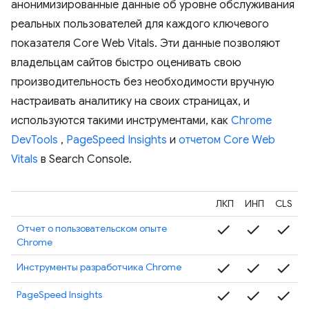
анонимизированные данные об уровне обслуживания
реальных пользователей для каждого ключевого
показателя Core Web Vitals. Эти данные позволяют
владельцам сайтов быстро оценивать свою
производительность без необходимости вручную
настраивать аналитику на своих страницах, и
используются такими инструментами, как
Chrome
DevTools
,
PageSpeed ​​Insights
и
отчетом Core Web
Vitals
в Search Console.
ЛКП
ИНП
CLS
check
check
check
Отчет о пользовательском опыте
Chrome
check
check
check
Инструменты разработчика Chrome
check
check
check
PageSpeed ​​Insights