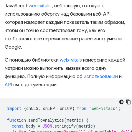
JavaScript
web-vitals
, небольшую, готовую к
использованию обертку над базовыми веб-API,
которая измеряет каждый показатель таким образом,
чтобы он точно соответствовал тому, как его
отображают все перечисленные ранее инструменты
Google.
С помощью библиотеки
web-vitals
измерение каждой
метрики можно выполнить, вызвав всего одну
функцию. Полную информацию об
использовании
и
API
см. в документации.
import
{
onCLS
,
onINP
,
onLCP
}
from
'web-vitals'
;
function
sendToAnalytics
(
metric
)
{
const
body
=
JSON
.
stringify
(
metric
);
// Use `navigator.sendBeacon()` if available, fall