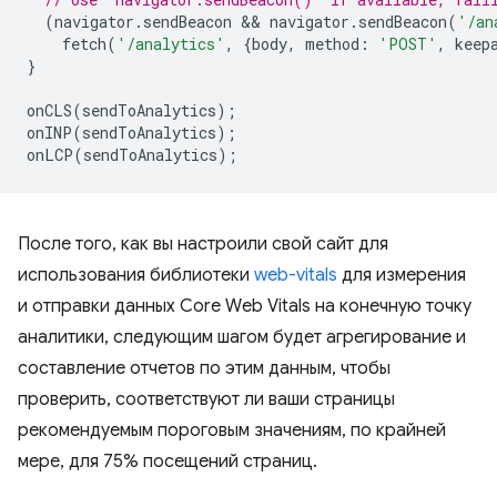
(
navigator
.
sendBeacon
 && 
navigator
.
sendBeacon
(
'/an
fetch
(
'/analytics'
,
{
body
,
method
:
'POST'
,
keep
}
onCLS
(
sendToAnalytics
);
onINP
(
sendToAnalytics
);
onLCP
(
sendToAnalytics
);
После того, как вы настроили свой сайт для
использования библиотеки
web-vitals
для измерения
и отправки данных Core Web Vitals на конечную точку
аналитики, следующим шагом будет агрегирование и
составление отчетов по этим данным, чтобы
проверить, соответствуют ли ваши страницы
рекомендуемым пороговым значениям, по крайней
мере, для 75% посещений страниц.