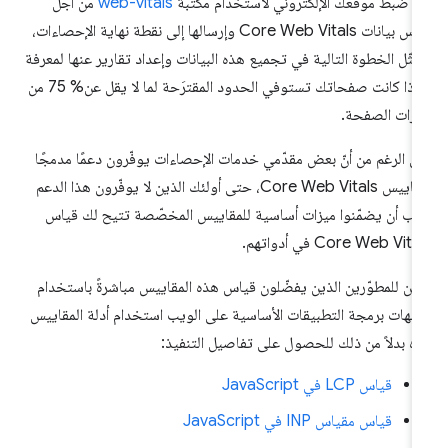
د ضبط موقعك الإلكتروني لاستخدام مكتبة
web-vitals
من أجل
قياس بيانات Core Web Vitals وإرسالها إلى نقطة نهاية الإحصاءات،
مثّل الخطوة التالية في تجميع هذه البيانات وإعداد تقارير عنها لمعرفة
ما إذا كانت صفحاتك تستوفي الحدود المقترَحة لما لا يقل عن% 75 من
ارات الصفحة.
ى الرغم من أنّ بعض مقدّمي خدمات الإحصاءات يوفّرون دعمًا مدمجًا
لمقاييس Core Web Vitals، حتى أولئك الذين لا يوفّرون هذا الدعم
ب أن يضمّنوا ميزات أساسية للمقاييس المخصّصة تتيح لك قياس
Core Web Vita في أدواتهم.
كن للمطوّرين الذين يفضّلون قياس هذه المقاييس مباشرةً باستخدام
جهات برمجة التطبيقات الأساسية على الويب استخدام أدلة المقاييس
ه بدلاً من ذلك للحصول على تفاصيل التنفيذ:
قياس LCP في JavaScript
قياس مقياس INP في JavaScript