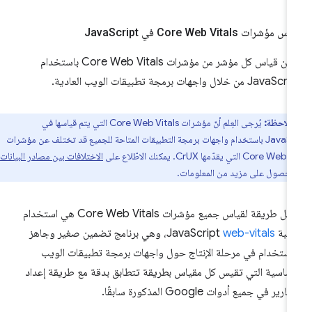
 مؤشرات Core Web Vitals في Java
Script
يمكن قياس كل مؤشر من مؤشرات Core Web Vitals باستخدام
Java من خلال واجهات برمجة تطبيقات الويب العادية.
ملاحظة:
يُرجى العِلم أنّ مؤشرات Core Web Vitals التي يتم قياسها في
JavaScript باستخدام واجهات برمجة التطبيقات المتاحة للجميع قد تختلف عن مؤشرات
Co التي يقدّمها CrUX. يمكنك الاطّلاع على
الاختلافات بين مصادر البيانات
لحصول على مزيد من المعلومات.
أسهل طريقة لقياس جميع مؤشرات Core Web Vitals هي استخدام
ة JavaScript
web-vitals
، وهي برنامج تضمين صغير وجاهز
استخدام في مرحلة الإنتاج حول واجهات برمجة تطبيقات الويب
أساسية التي تقيس كل مقياس بطريقة تتطابق بدقة مع طريقة إعداد
قارير في جميع أدوات Google المذكورة سابقًا.