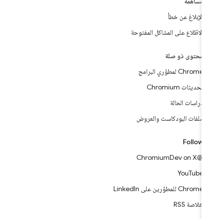
مساهمة
الإبلاغ عن خطأ
الاطّلاع على المشاكل المفتوحة
محتوى ذو صلة
Chrome لمطوّري البرامج
تحديثات Chromium
دراسات الحالة
ملفات البودكاست والعروض
Follow
@ChromiumDev on X
YouTube
Chrome للمطوّرين على LinkedIn
خلاصة RSS