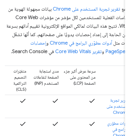
جمع
تقرير تجربة المستخدم على Chrome
بيانات مجهولة الهوية من
القياسات الفعلية للمستخدمين لكل مؤشر من مؤشرات Core Web
Vitals. تتيح هذه البيانات لمالكي المواقع الإلكترونية تقييم أدائهم بسرعة
ون الحاجة إلى إعداد إحصاءات يدويًا على صفحاتهم، كما أنّها تشغّل
وات مثل
أدوات مطوّري البرامج في Chrome
و
إحصاءات
PageSpee
و
تقرير Core Web Vitals
في Search Console.
سرعة عرض أكبر جزء
مدى استجابة
متغيّرات
من المحتوى على
الصفحة لتفاعلات
التصميم
الصفحة (LCP)
المستخدم (INP)
التراكمية
(CLS)
check
check
check
تقرير تجربة
المستخدم على
Chrome
check
check
check
أدوات مطوّري
البرامج في
Chrome