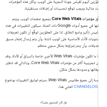
مطوّرين اليوم لقياس جودة التجربة على الويب، ولكن هذه المؤشرات
ست مثالية ويجب توقّع تحسينات أو إضافات مستقبلية.
علّق
مؤشرات Core Web Vitals
بجميع صفحات الويب، ويتم
عرضها في جميع أدوات Google ذات الصلة. سيكون للتغييرات في هذه
مقاييس تأثير واسع النطاق، لذا على المطوّرين توقُّع أن تكون تعريفات
ستويات الأداء الأساسية على الويب ثابتة، وأن يتم إرسال إشعار مسبق
لتعديلات، وأن يتم إجراؤها بشكل سنوي منتظم.
غالبًا ما تكون مؤشرات Web Vitals الأخرى خاصة بالسياق أو الأداة، وقد
تكون تجريبية أكثر من مؤشرات Core Web Vitals، وبالتالي قد تتغيّر
ريفاتها وحدودها بشكل متكرّر.
بالنسبة إلى جميع مقاييس Web Vitals، سيتم توثيق التغييرات بوضوح
ي
CHANGELOG
العلني هذا.
هل كان المحتوى مفيدًا؟