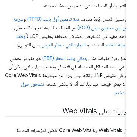
 التجربة أو للمساعدة في تشخيص مشكلة معيّنة.
ى سبيل المثال، يُعدّ مقياسا
مدة تحميل أول بايت (TTFB)
و
سرعة
ض أول محتوى مرئي (FCP)
من الجوانب المهمة لتجربة
التحميل
،
لاهما مفيد في تشخيص المشاكل المتعلقة بمقياس LCP (
أوقات
تجابة الخادم
البطيئة أو
الموارد التي تحظر العرض
، على التوالي).
المثل، فإنّ مقياسًا مثل
إجمالي وقت الحظر (TBT)
هو مقياس معملي
م في رصد المشاكل المحتملة في
التفاعل
وتشخيصها، والتي يمكن أن
تؤثر في مقياس INP، ولكنّه ليس جزءًا من مجموعة Core Web Vitals
نّه لا يمكن قياسه ميدانيًا، كما أنّه لا يعكس نتيجة
تتمحور حول
مستخدم
.
ييرات على Web Vitals
تمثّل Web Vitals وCore Web Vitals أفضل المؤشرات المتاحة