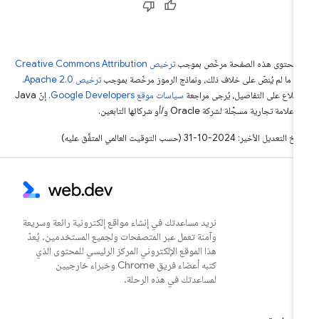
ّ محتوى هذه الصفحة مرخّص بموجب
ترخيص Creative Commons Attribution
4‏
ما لم يُنصّ على خلاف ذلك، ونماذج الرموز مرخّصة بموجب
ترخيص Apache 2.0‏
.
اطّلاع على التفاصيل، يُرجى مراجعة
سياسات موقع Google Developers‏
. إنّ Java
لامة تجارية مسجَّلة لشركة Oracle و/أو شركائها التابعين.
التعديل الأخير: 2024-10-31 (حسب التوقيت العالمي المتفَّق عليه)
نريد مساعدتك في إنشاء مواقع إلكترونية رائعة وسريعة
وآمنة تعمل عبر المتصفحات ولجميع المستخدمين. يُعدّ
هذا الموقع الإلكتروني المركز الرئيسي للمحتوى الذي
كتبه أعضاء فريق Chrome وخبراء خارجيين
لمساعدتك في هذه الرحلة.