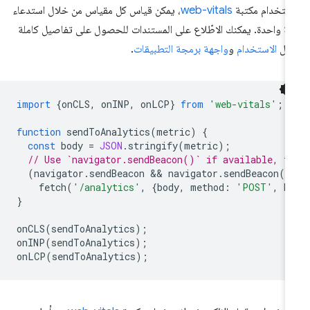
ستخدام مكتبة
web-vitals
، يمكن قياس كل مقياس من خلال استدعاء
لة واحدة. يمكنك الاطّلاع على المستندات للحصول على تفاصيل كاملة
ول
الاستخدام
و
واجهة برمجة التطبيقات
.
import
{
onCLS
,
onINP
,
onLCP
}
from
'web-vitals'
;
function
sendToAnalytics
(
metric
)
{
const
body
=
JSON
.
stringify
(
metric
);
// Use `navigator.sendBeacon()` if available, f
(
navigator
.
sendBeacon
 && 
navigator
.
sendBeacon
(
'
fetch
(
'/analytics'
,
{
body
,
method
:
'POST'
,
k
}
onCLS
(
sendToAnalytics
);
onINP
(
sendToAnalytics
);
onLCP
(
sendToAnalytics
);