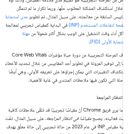
 خلال استكشاف المشكلة المطلوب حلّها، وربما تكرار ما لم تتمكّن
مقاييس السابقة من معالجته. على سبيل المثال، تم تطوير
مدى استجابة
صفحة لتفاعلات المستخدم (INP)
في البداية كمقياس تجريبي لمعالجة
اكل أداء وقت التشغيل على الويب بشكل أكثر شمولاً من
مهلة
استجابة الأولى (FID)
.
تهدف المرحلة التجريبية من دورة حياة مؤشرات Core Web Vitals
ضًا إلى توفير المرونة في تطوير أحد المقاييس من خلال تحديد الأخطاء
ستكشاف التغييرات التي يمكن إجراؤها على تعريفه الأولي، وهي أيضًا
مرحلة التي تكون فيها ملاحظات المنتدى في غاية الأهمية.
 انتظار المراجعة
عندما يرى فريق Chrome أنّ مقياسًا تجريبيًا قد تلقّى ملاحظات كافية
ثبت فعاليته، يصبح
مقياسًا في انتظار المراجعة
. على سبيل المثال، تمّت
ترقية مقياس INP في عام 2023 من حالة تجريبي إلى حالة معلّق بهدف