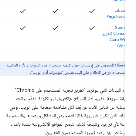
check
check
check
إحصاءات
PageSpeed
check
check
check
Search
Console (تقرير
Core Web
Vitals)
ملاحظة:
للحصول على إرشادات حول كيفية استخدام هذه الأدوات والأداة المناسبة
 الاستخدام، يُرجى الاطّلاع على
البدء بقياس "مؤشرات أداء الويب"
.
تقدّم البيانات التي يوفّرها "تقرير تجربة المستخدم على Chrome"
يقة سريعة لتقييم أداء المواقع الإلكترونية، ولكنّها لا تقدّم بيانات
صيلية عن قياس الأداء عن بُعد لكل مشاهدة صفحة على الويب، وهي
بيانات التي تكون ضرورية غالبًا لتشخيص المشاكل ورصدها والاستجابة
رعة لأي تراجع. ونتيجةً لذلك، ننصح المواقع الإلكترونية بشدة بإعداد
ام خاص بها لرصد تجربة المستخدمين الفعليين.