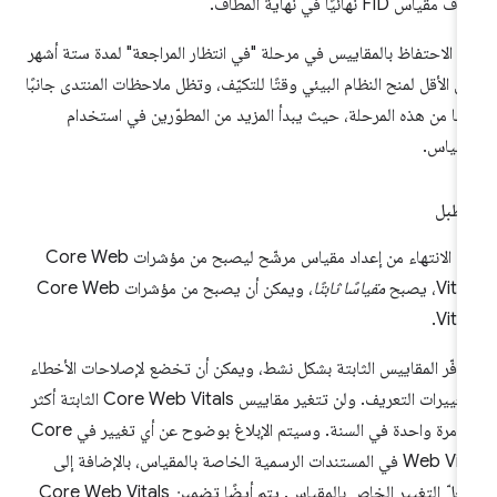
ف مقياس FID نهائيًا في نهاية المطاف.
م الاحتفاظ بالمقاييس في مرحلة "في انتظار المراجعة" لمدة ستة أشهر
ى الأقل لمنح النظام البيئي وقتًا للتكيّف، وتظل ملاحظات المنتدى جانبًا
مًا من هذه المرحلة، حيث يبدأ المزيد من المطوّرين في استخدام
مقياس.
سطبل
عند الانتهاء من إعداد مقياس مرشّح ليصبح من مؤشرات Core Web
Vit، يصبح
مقياسًا ثابتًا
، ويمكن أن يصبح من مؤشرات Core Web
Vital
وفّر المقاييس الثابتة بشكل نشط، ويمكن أن تخضع لإصلاحات الأخطاء
وتغييرات التعريف. ولن تتغير مقاييس Core Web Vitals الثابتة أكثر
من مرة واحدة في السنة. وسيتم الإبلاغ بوضوح عن أي تغيير في Core
Web Vital في المستندات الرسمية الخاصة بالمقياس، بالإضافة إلى
سجلّ التغيير الخاص بالمقياس. يتم أيضًا تضمين Core Web Vitals