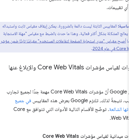
 أي تقييمات.
أساسية:
المقاييس الثابتة ليست دائمة بالضرورة. يمكن إيقاف مقياس ثابت واستبداله
ر يعالج المشكلة بشكل أكثر فعالية. وهذا ما حدث بالضبط مع مقياس "مهلة الاستجابة
دما
أصبح مقياس "مدى استجابة الصفحة لتفاعلات المستخدم" مقياسًا ثابتًا ضمن مؤشرات
Co في عام 2024
.
ات لقياس مؤشرات Core Web Vitals والإبلاغ عنها
ترى Google أنّ مؤشرات Core Web Vitals مهمة جدًا لجميع تجارب
يب. نتيجةً لذلك، تلتزم Google بعرض هذه المقاييس
في جميع
واتها الشائعة
. توضّح الأقسام التالية الأدوات التي تتوافق مع Core
Web Vital
وات ميدانية لقياس مؤشرات Core Web Vitals