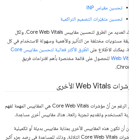
تحسين مقياس INP
تحسين متغيّرات التصميم التراكمية
هناك العديد من الطرق لتحسين مقاييس Core Web Vitals، ولكل
يقة مستويات مختلفة من التأثير والأهمية وسهولة الاستخدام في كل
لة. يمكنك الاطّلاع على
الطُرق الأكثر فعالية لتحسين مقاييس Core
Web Vita
للحصول على قائمة مختصرة بأهم اقتراحات فريق
Chrome
رات Web Vitals الأخرى
على الرغم من أنّ مؤشرات Core Web Vitals هي المقاييس المهمة لفهم
ربة المستخدم وتقديم تجربة رائعة، هناك مقاييس أخرى مساعِدة.
كن أن تكون هذه المقاييس الأخرى بمثابة مقاييس بديلة أو تكميلية
لمؤشرات Core Web Vitals الثلاثة، وذلك للمساعدة في رصد جزء أكبر