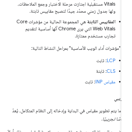
Vitals مستقبلية اجتازت مرحلة الاختبار وجمع الملاحظات،
ولها جدول زمني محدّد جيدًا لتصبح مقاييس ثابتة.
المقاييس الثابتة
هي المجموعة الحالية من مؤشرات Core
Web Vitals التي يرى Chrome أنّها أساسية لتقديم
تجارب مستخدم ممتازة.
رّ "مؤشرات أداء الويب الأساسية" بمراحل النشاط التالية:
LCP
: ثابت
CLS
: ثابتة
مقياس INP
: ثابت
ريبي
دما يتم تطوير مقياس في البداية وإدخاله إلى النظام المتكامل، يُعدّ
ياسًا تجريبيًا
.
غرض من المرحلة التجريبية هو تقييم مدى ملاءمة المقياس، وذلك أولاً