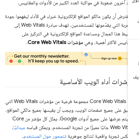
د آخرون صعوبة في مواكبة العدد الكبير من الأدوات والمقاييس.
 يُفترض أن يكون مالكو المواقع الإلكترونية خبراء في الأداء ليفهموا جودة
التجربة التي يقدّمونها للمستخدمين. تهدف مبادرة Web Vitals إلى
سيط هذا المجال ومساعدة المواقع الإلكترونية في التركيز على
مقاييس الأكثر أهمية، وهي
مؤشرات Core Web Vitals
.
ؤشرات أداء الويب الأساسية
تُعدّ Core Web Vitals مجموعة فرعية من مؤشرات Web Vitals التي
طبق على جميع صفحات الويب، ويجب أن يقيسها جميع مالكي المواقع،
وسيتم عرضها على جميع أدوات Google. يمثّل كل مؤشر من Core
Web  جانبًا مميزًا من تجربة المستخدم، ويمكن قياسه
ميدانيًا
،
عكس تجربة واقعية لنتائج جوهرية
تتمحور حول المستخدم
.