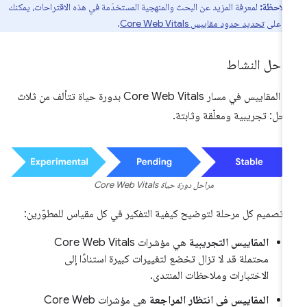
ملاحظة:
لمعرفة المزيد عن البحث والمنهجية المستخدَمة في هذه الاقتراحات، يمكنك
لاع على
تحديد حدود مقاييس Core Web Vitals
.
راحل النشاط
تمر المقاييس في مسار Core Web Vitals بدورة حياة تتألف من ثلاث
احل: تجريبية ومعلّقة وثابتة.
مراحل دورة حياة Core Web Vitals
 تصميم كل مرحلة لتوضيح كيفية التفكير في كل مقياس للمطوّرين:
المقاييس التجريبية
هي مؤشرات Core Web Vitals
محتملة قد لا تزال تخضع لتغييرات كبيرة استنادًا إلى
الاختبارات وملاحظات المنتدى.
المقاييس في انتظار المراجعة
هي مؤشرات Core Web