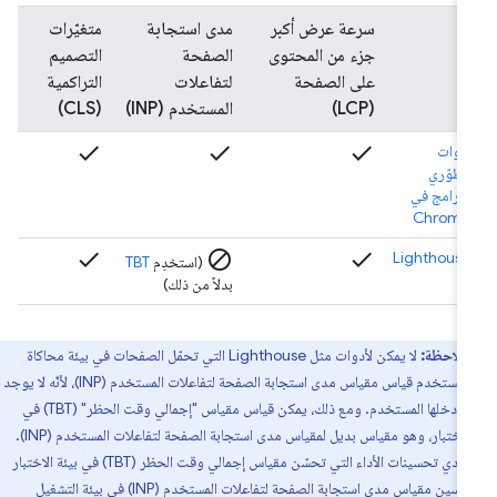
سرعة عرض أكبر
مدى استجابة
متغيّرات
جزء من المحتوى
الصفحة
التصميم
على الصفحة
لتفاعلات
التراكمية
(LCP)
المستخدم (INP)
(CLS)
check
check
check
أدوات
مطوّري
البرامج في
Chrome
check
block
check
Lighthouse
(استخدِم
TBT
بدلاً من ذلك)
ملاحظة:
لا يمكن لأدوات مثل Lighthouse التي تحمّل الصفحات في بيئة محاكاة
بدون مستخدم قياس مقياس مدى استجابة الصفحة لتفاعلات المستخدم (INP)، لأنّه لا يوجد
بيانات أدخلها المستخدم. ومع ذلك، يمكن قياس مقياس "إجمالي وقت الحظر" (TBT) في
بيئة الاختبار، وهو مقياس بديل لمقياس مدى استجابة الصفحة لتفاعلات المستخدم (INP).
وقد تؤدي تحسينات الأداء التي تحسّن مقياس إجمالي وقت الحظر (TBT) في بيئة الاختبار
إلى تحسين مقياس مدى استجابة الصفحة لتفاعلات المستخدم (INP) في بيئة التشغيل