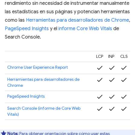
rendimiento sin necesidad de instrumentar manualmente
las estadísticas en sus páginas y potencian herramientas
como las
Herramientas para desarrolladores de Chrome
,
PageSpeed Insights
y el
informe Core Web Vitals
de
Search Console.
LCP
INP
CLS
check
check
check
Chrome User Experience Report
check
check
check
Herramientas para desarrolladores de
Chrome
check
check
check
PageSpeed Insights
check
check
check
Search Console (informe de Core Web
Vitals)
Nota:
Para obtener orientación sobre cómo usar estas