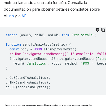
métrica llamando a una sola función. Consulta la
documentación para obtener detalles completos sobre
el
uso
y la
API
.
import
{
onCLS
,
onINP
,
onLCP
}
from
'web-vitals'
;
function
sendToAnalytics
(
metric
)
{
const
body
=
JSON
.
stringify
(
metric
);
// Use `navigator.sendBeacon()` if available, fall
(
navigator
.
sendBeacon
 && 
navigator
.
sendBeacon
(
'/an
fetch
(
'/analytics'
,
{
body
,
method
:
'POST'
,
keep
}
onCLS
(
sendToAnalytics
);
onINP
(
sendToAnalytics
);
onLCP
(
sendToAnalytics
);
Una vez que hayas configurado tu sitio para usar la