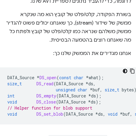
לדוגמה, כדי להעביר נתונים לספריית AV1 שלנו.
בשורת הפקודה, קלט/פלט של קובץ הוא מה שנקרא
ממשק של שידור (stream), כך שאנחנו יכולים פשוט להגדיר
ממשק משלהם שנראה כמו קלט/פלט של קובץ ולפתח כל
מה שאנחנו רוצים בהטמעה הבסיסית.
אנחנו מגדירים את הממשק שלנו כך:
DATA_Source
*
DS_open
(
const
char
*
what
);
size_t
DS_read
(
DATA_Source
*
ds
,
unsigned
char
*
buf
,
size_t
bytes
int
DS_empty
(
DATA_Source
*
ds
);
void
DS_close
(
DATA_Source
*
ds
);
// Helper function for blob support
void
DS_set_blob
(
DATA_Source
*
ds
,
void
*
buf
,