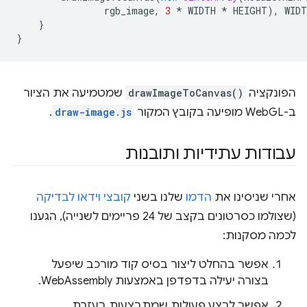
rgb_image
,
3
*
WIDTH
*
HEIGHT
),
WIDT
}
}
הפונקציה
drawImageToCanvas()
שמטמיעה את הציור
ב-WebGL מופיעה בקובץ המקור
draw-image.js
.
עבודות עתידיות ותובנות
אחרי שניסינו את
הדמו
שלנו בשני
קובצי וידאו
לבדיקה
(שצולמו כסרטונים בקצב של 24 פריימים לשנייה), הגענו
לכמה מסקנות:
אפשר בהחלט ליצור בסיס קוד מורכב שיפעל
בצורה יעילה בדפדפן באמצעות WebAssembly.
אפשר לבצע פעולות שמתבצעות בעזרת