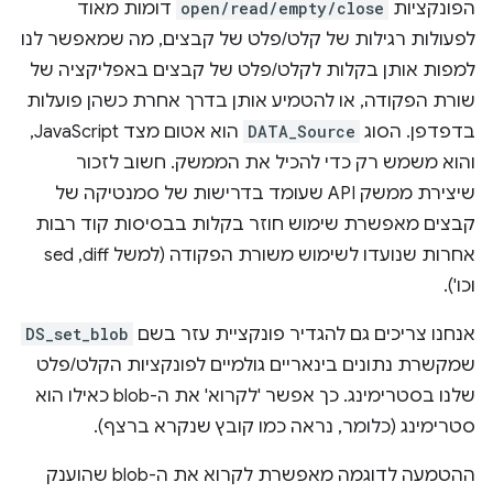
הפונקציות
open/read/empty/close
דומות מאוד
לפעולות רגילות של קלט/פלט של קבצים, מה שמאפשר לנו
למפות אותן בקלות לקלט/פלט של קבצים באפליקציה של
שורת הפקודה, או להטמיע אותן בדרך אחרת כשהן פועלות
בדפדפן. הסוג
DATA_Source
הוא אטום מצד JavaScript,
והוא משמש רק כדי להכיל את הממשק. חשוב לזכור
שיצירת ממשק API שעומד בדרישות של סמנטיקה של
קבצים מאפשרת שימוש חוזר בקלות בבסיסות קוד רבות
אחרות שנועדו לשימוש משורת הפקודה (למשל diff,‏ sed
וכו').
אנחנו צריכים גם להגדיר פונקציית עזר בשם
DS_set_blob
שמקשרת נתונים בינאריים גולמיים לפונקציות הקלט/פלט
שלנו בסטרימינג. כך אפשר 'לקרוא' את ה-blob כאילו הוא
סטרימינג (כלומר, נראה כמו קובץ שנקרא ברצף).
ההטמעה לדוגמה מאפשרת לקרוא את ה-blob שהוענק