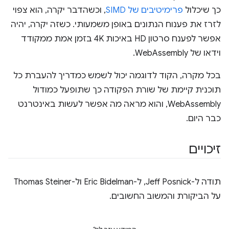
כך שיכלול
פרימיטיבים של SIMD
, וכשהדבר יקרה, הוא צפוי
לזרז את פענוח הנתונים באופן משמעותי. כשזה יקרה, יהיה
אפשר לפענח סרטון HD באיכות 4K בזמן אמת ממקודד
וידאו של WebAssembly.
בכל מקרה, הקוד לדוגמה יכול לשמש כמדריך להעברת כל
תוכנית קיימת של שורת הפקודה כך שתופעל כמודול
WebAssembly, והוא מראה מה אפשר לעשות באינטרנט
כבר היום.
זיכויים
תודה ל-Jeff Posnick, ל-Eric Bidelman ול-Thomas Steiner
על הביקורת והמשוב החשובים.