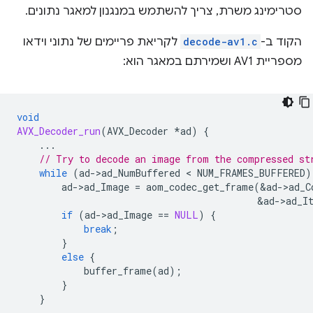
סטרימינג משרת, צריך להשתמש במנגנון למאגר נתונים.
הקוד ב-
decode-av1.c
לקריאת פריימים של נתוני וידאו
מספריית AV1 ושמירתם במאגר הוא:
void
AVX_Decoder_run
(
AVX_Decoder
*
ad
)
{
...
// Try to decode an image from the compressed st
while
(
ad
-
>
ad_NumBuffered
 < 
NUM_FRAMES_BUFFERED
)
ad
-
>
ad_Image
=
aom_codec_get_frame
(
&
ad
-
>
ad_C
&
ad
-
>
ad_I
if
(
ad
-
>
ad_Image
==
NULL
)
{
break
;
}
else
{
buffer_frame
(
ad
);
}
}