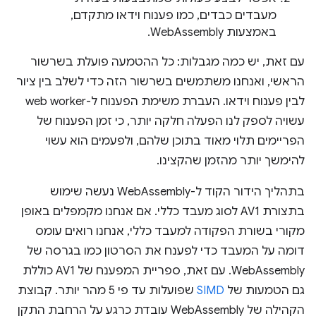
מעבדים כבדים, כמו פענוח וידאו מתקדם,
באמצעות WebAssembly.
עם זאת, יש כמה מגבלות: כל ההטמעה פועלת בשרשור
הראשי, ואנחנו משתמשים בשרשור הזה כדי לשלב בין ציור
לבין פענוח וידאו. העברת משימת הפענוח ל-web worker
עשויה לספק לנו הפעלה חלקה יותר, כי זמן הפענוח של
הפריימים תלוי מאוד בתוכן שלהם, ולפעמים הוא עשוי
להימשך יותר מהזמן שהקצינו.
בתהליך הידור הקוד ל-WebAssembly נעשה שימוש
בתצורת AV1 לסוג מעבד כללי. אם אנחנו מקמפלים באופן
מקורי בשורת הפקודה למעבד כללי, אנחנו רואים עומס
דומה על המעבד כדי לפענח את הסרטון כמו בגרסה של
WebAssembly. עם זאת, ספריית המפענח של AV1 כוללת
גם הטמעות של
SIMD
שפועלות עד פי 5 מהר יותר. קבוצת
הקהילה של WebAssembly עובדת כרגע על הרחבת התקן