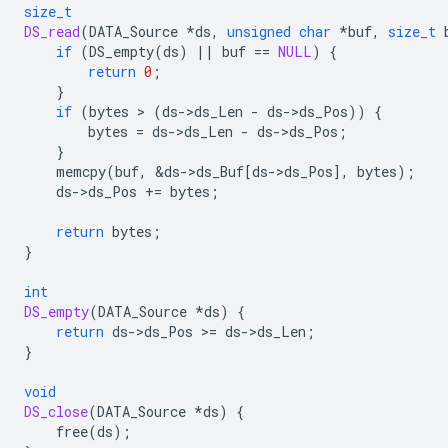
size_t
DS_read
(
DATA_Source
*
ds
,
unsigned
char
*
buf
,
size_t
if
(
DS_empty
(
ds
)
||
buf
==
NULL
)
{
return
0
;
}
if
(
bytes
 > 
(
ds
-
>
ds_Len
-
ds
-
>
ds_Pos
))
{
bytes
=
ds
-
>
ds_Len
-
ds
-
>
ds_Pos
;
}
memcpy
(
buf
,
&
ds
-
>
ds_Buf
[
ds
-
>
ds_Pos
],
bytes
);
ds
-
>
ds_Pos
+=
bytes
;
return
bytes
;
}
int
DS_empty
(
DATA_Source
*
ds
)
{
return
ds
-
>
ds_Pos
>
=
ds
-
>
ds_Len
;
}
void
DS_close
(
DATA_Source
*
ds
)
{
free
(
ds
);