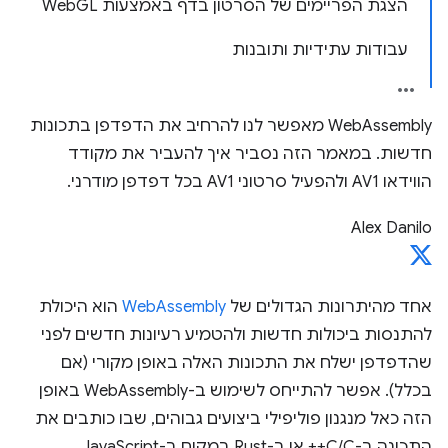
הצגת הפריימים של הסרטון בדף באמצעות WebGL
עבודות עתידיות ותובנות
WebAssembly מאפשר לנו להרחיב את הדפדפן בתכונות
חדשות. במאמר הזה נסביר איך להעביר את מקודד
הווידאו AV1 ולהפעיל סרטוני AV1 בכל דפדפן מודרני.
Alex Danilo
אחד מהיתרונות הגדולים של
WebAssembly
הוא היכולת
להתנסות ביכולות חדשות ולהטמיע רעיונות חדשים לפני
שהדפדפן ישלח את התכונות האלה באופן מקורי (אם
בכלל). אפשר להתייחס לשימוש ב-WebAssembly באופן
הזה כאל מנגנון פוליפילי ביצועים גבוהים, שבו כותבים את
התכונה ב-C/C++ או ב-Rust במקום ב-JavaScript.