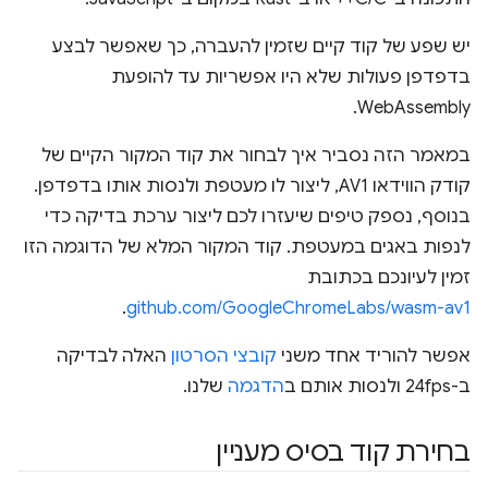
יש שפע של קוד קיים שזמין להעברה, כך שאפשר לבצע
בדפדפן פעולות שלא היו אפשריות עד להופעת
WebAssembly.
במאמר הזה נסביר איך לבחור את קוד המקור הקיים של
קודק הווידאו AV1, ליצור לו מעטפת ולנסות אותו בדפדפן.
בנוסף, נספק טיפים שיעזרו לכם ליצור ערכת בדיקה כדי
לנפות באגים במעטפת. קוד המקור המלא של הדוגמה הזו
זמין לעיונכם בכתובת
.
github.com/GoogleChromeLabs/wasm-av1
אפשר להוריד אחד משני
קובצי
הסרטון
האלה לבדיקה
ב-24fps ולנסות אותם ב
הדגמה
שלנו.
בחירת קוד בסיס מעניין