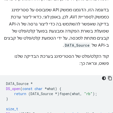
בדוגמה הזו, הדגמנו ממשק API שמבוסס על סטרימינג
כממשק לספריית AV1. לכן, באופן לוגי, כדאי ליצור ערכת
בדיקה שאפשר להשתמש בה כדי ליצור גרסה של ה-API
שפועלת בשורת הפקודה ומבצעת בפועל קלט/פלט של
קבצים מתחת למכסה, על ידי הטמעת קלט/פלט של קבצים
ב-API של
DATA_Source
.
קוד הקלט/פלט של הסטרימינג בערכת הבדיקה שלנו
פשוט, ונראה כך:
DATA_Source
*
DS_open
(
const
char
*
what
)
{
return
(
DATA_Source
*
)
fopen
(
what
,
"rb"
);
}
size_t