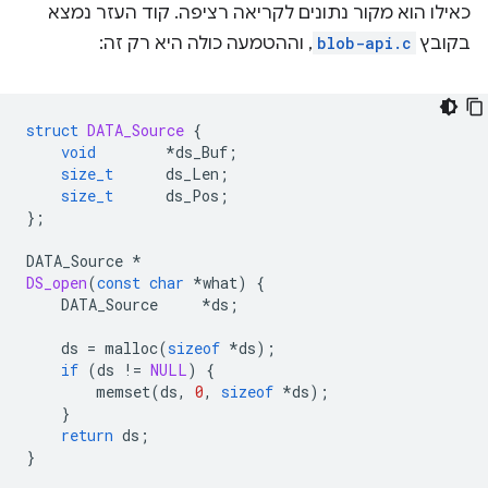
כאילו הוא מקור נתונים לקריאה רציפה. קוד העזר נמצא
בקובץ
blob-api.c
, וההטמעה כולה היא רק זה:
struct
DATA_Source
{
void
*
ds_Buf
;
size_t
ds_Len
;
size_t
ds_Pos
;
};
DATA_Source
*
DS_open
(
const
char
*
what
)
{
DATA_Source
*
ds
;
ds
=
malloc
(
sizeof
*
ds
);
if
(
ds
!=
NULL
)
{
memset
(
ds
,
0
,
sizeof
*
ds
);
}
return
ds
;
}