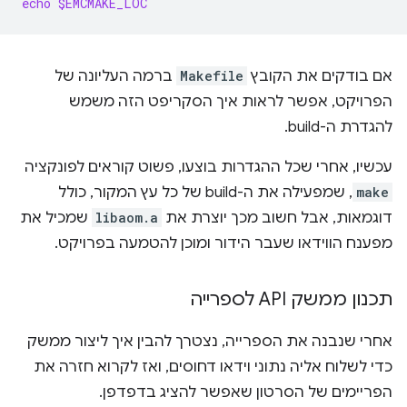
echo
$EMCMAKE_LOC
אם בודקים את הקובץ
Makefile
ברמה העליונה של
הפרויקט, אפשר לראות איך הסקריפט הזה משמש
להגדרת ה-build.
עכשיו, אחרי שכל ההגדרות בוצעו, פשוט קוראים לפונקציה
make
, שמפעילה את ה-build של כל עץ המקור, כולל
דוגמאות, אבל חשוב מכך יוצרת את
libaom.a
שמכיל את
מפענח הווידאו שעבר הידור ומוכן להטמעה בפרויקט.
תכנון ממשק API לספרייה
אחרי שנבנה את הספרייה, נצטרך להבין איך ליצור ממשק
כדי לשלוח אליה נתוני וידאו דחוסים, ואז לקרוא חזרה את
הפריימים של הסרטון שאפשר להציג בדפדפן.