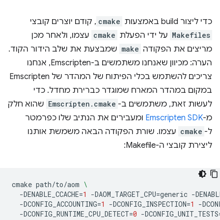
כדי ליצור build באמצעות
cmake
, קודם יוצרים קובצי
Makefiles
על ידי הפעלת
cmake
עצמו, ולאחר מכן
מריצים את הפקודה
make
שמבצעת את שלב הידור הקוד.
הערה: מכיוון שאנחנו משתמשים ב-Emscripten, אנחנו
צריכים להשתמש בכלי הפיתוח של המהדר של Emscripten
במקום במהדר המארח שמוגדר כברירת מחדל. כדי
לעשות זאת, משתמשים ב-
Emscripten.cmake
שהוא חלק
מ-
Emscripten SDK
ומעבירים את הנתיב שלו כפרמטר
ל-
cmake
עצמו. שורת הפקודה הבאה משמשת אותנו
ליצירת קובצי ה-Makefile:
cmake
path/to/aom
\
-DENABLE_CCACHE
=
1
-DAOM_TARGET_CPU
=
generic
-DENABL
-DCONFIG_ACCOUNTING
=
1
-DCONFIG_INSPECTION
=
1
-DCON
-DCONFIG_RUNTIME_CPU_DETECT
=
0
-DCONFIG_UNIT_TESTS