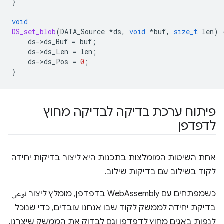
}
void
DS_set_blob
(
DATA_Source
*
ds
,
void
*
buf
,
size_t
len
)
ds
-
>
ds_Buf
=
buf
;
ds
-
>
ds_Len
=
len
;
ds
-
>
ds_Pos
=
0
;
}
פיתוח ערכת בדיקה לבדיקה מחוץ
לדפדפן
אחת השיטות המומלצות בתכנות היא ליצור בדיקות יחידה
לקוד בשילוב עם בדיקות שילוב.
כשמפתחים עם WebAssembly בדפדפן, מומלץ ליצור نوعی
בדיקת יחידה לממשק לקוד שבו אנחנו עובדים, כדי שנוכל
לנפות באגים מחוץ לדפדפן וגם לבדוק את הממשק שיצרנו.