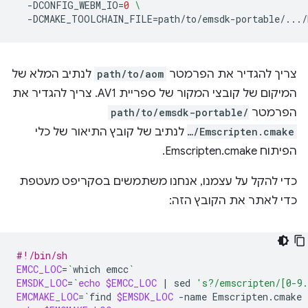
-DCONFIG_WEBM_IO
=
0
\
-DCMAKE_TOOLCHAIN_FILE
=
צריך להגדיר את הפרמטר
path/to/aom
לנתיב המלא של
המיקום של קובצי המקור של ספריית AV1. צריך להגדיר את
הפרמטר
path/to/emsdk-portable/
…/Emscripten.cmake
לנתיב של קובץ התיאור של כלי
הפיתוח Emscripten.cmake.
כדי להקל על עצמנו, אנחנו משתמשים בסקריפט מעטפת
כדי לאתר את הקובץ הזה:
#!/bin/sh
EMCC_LOC
=
`
which
emcc
`
EMSDK_LOC
=
`
echo
$EMCC_LOC
|
sed
's?/emscripten/[0-9
EMCMAKE_LOC
=
`
find
$EMSDK_LOC
-name
Emscripten.cmake