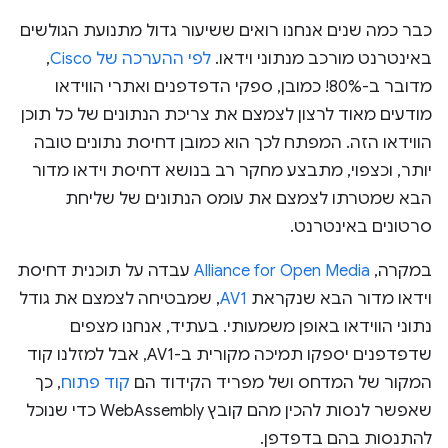
כבר כמה שנים אנחנו רואים ששיעור גדול מתנועת הגולשים
באינטרנט מורכב מנתוני וידאו.
לפי ההערכה של Cisco
,
מדובר ב-80%! כמובן, ספקי הדפדפנים ואתרי הווידאו
מודעים מאוד לרצון לצמצם את צריכת הנתונים של כל תוכן
הווידאו הזה. המפתח לכך הוא כמובן דחיסת נתונים טובה
יותר, וכצפוי, מתבצע מחקר רב בנושא דחיסת וידאו מדור
הבא שמטרתו לצמצם את עומס הנתונים של שליחת
סרטונים באינטרנט.
במקרה,
Alliance for Open Media
עבדה על תוכנית דחיסת
וידאו מדור הבא שנקראת
AV1
, שמבטיחה לצמצם את גודל
נתוני הווידאו באופן משמעותי. בעתיד, אנחנו מצפים
שדפדפנים יספקו תמיכה מקורית ב-AV1, אבל למזלנו קוד
המקור של המדחס ושל מפריד הקידוד הם
קוד פתוח
, כך
שאפשר לנסות להכין מהם קובץ WebAssembly כדי שנוכל
להתנסות בהם בדפדפן.