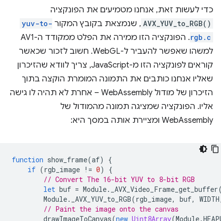
כדי לעשות זאת, אנחנו מטמיעים את הפונקציה
AVX_YUV_to_RGB()
, שנמצאת בקובץ המקור
yuv-to-
rgb.c
. הפונקציה הזו ממירה את הפלט ממקודד ה-AV1
למשהו שאפשר להעביר ל-WebGL. חשוב לזכור שכאשר
קוראים לפונקציה הזו מ-JavaScript, צריך לוודא שהזיכרון
שאליו אנחנו כותבים את התמונה המומרת הוקצה בתוך
הזיכרון של מודול WebAssembly – אחרת לא תהיה לו גישה
אליו. הפונקציה שמציגה תמונה מהמודול של
WebAssembly ומציירת אותה במסך היא:
function
show_frame
(
af
)
{
if
(
rgb_image
!=
0
)
{
// Convert The 16-bit YUV to 8-bit RGB
let
buf
=
Module
.
_AVX_Video_Frame_get_buffer
Module
.
_AVX_YUV_to_RGB
(
rgb_image
,
buf
,
WIDTH
// Paint the image onto the canvas
drawImageToCanvas
(
new
Uint8Array
(
Module
.
HEAP