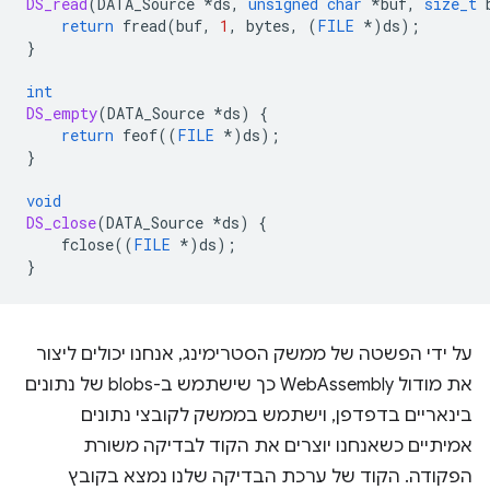
DS_read
(
DATA_Source
*
ds
,
unsigned
char
*
buf
,
size_t
return
fread
(
buf
,
1
,
bytes
,
(
FILE
*
)
ds
);
}
int
DS_empty
(
DATA_Source
*
ds
)
{
return
feof
((
FILE
*
)
ds
);
}
void
DS_close
(
DATA_Source
*
ds
)
{
fclose
((
FILE
*
)
ds
);
}
על ידי הפשטה של ממשק הסטרימינג, אנחנו יכולים ליצור
את מודול WebAssembly כך שישתמש ב-blobs של נתונים
בינאריים בדפדפן, וישתמש בממשק לקובצי נתונים
אמיתיים כשאנחנו יוצרים את הקוד לבדיקה משורת
הפקודה. הקוד של ערכת הבדיקה שלנו נמצא בקובץ