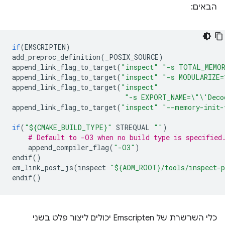
הבאים:
if
(
EMSCRIPTEN
)
add_preproc_definition
(
_POSIX_SOURCE
)
append_link_flag_to_target
(
"inspect"
"-s TOTAL_MEMOR
append_link_flag_to_target
(
"inspect"
"-s MODULARIZE=
append_link_flag_to_target
(
"inspect"
"-s EXPORT_NAME=
\"\'
Deco
append_link_flag_to_target
(
"inspect"
"--memory-init-
if
(
"${CMAKE_BUILD_TYPE}"
STREQUAL
""
)
# Default to -O3 when no build type is specified
append_compiler_flag
(
"-O3"
)
endif
()
em_link_post_js
(
inspect
"${AOM_ROOT}/tools/inspect-
endif
()
כלי השרשרת של Emscripten יכולים ליצור פלט בשני