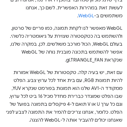
לעשות זאת במהירות האפשרית. לשם כך, אנחנו
משתמשים ב-
WebGL
.
WebGL מאפשר לנו לקחת תמונה, כמו פריים של סרטון,
ולהשתמש בה כטקסטורה שצוירת על גיאומטריה כלשהי.
בעולם WebGL, הכול מורכב משולשים. לכן, במקרה שלנו,
אפשר להשתמש בתכונה מובנית נוחה של WebGL
שנקראת gl.TRIANGLE_FAN.
עם זאת, יש בעיה קלה. טקסטורות של WebGL אמורות
להיות תמונות RGB, עם בית אחד לכל ערוץ צבע. הפלט
ממקודד ה-AV1 שלנו הוא תמונות בפורמט שנקרא YUV,
שבו הפלט שמוגדר כברירת מחדל מכיל 16 ביט לכל ערוץ,
וגם כל ערך U או V תואם ל-4 פיקסלים בתמונה בפועל של
הפלט. כלומר, אנחנו צריכים להמיר את התמונה לצבע לפני
שאנחנו יכולים להעביר אותה ל-WebGL להצגה.