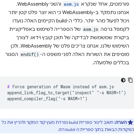
פורמטים, אחד שנקרא
asm.js
והשני WebAssembly.
אנחנו נתמקד ב-WebAssembly כי הוא יוצר פלט קטן יותר
ויכול לפעול מהר יותר. כללי ה-build הקיימים האלה נועדו
לקמפל גרסה
asm.js
של הספרייה לשימוש באפליקציית
ביקורת שמשמשת לבדיקה של תוכן קובץ וידאו. לצורך
השימוש שלנו, אנחנו צריכים פלט של WebAssembly, ולכן
מוסיפים את השורות האלה לפני משפט ה-
endif()
הסגור
בכללים שלמעלה.
#
 Force generation of Wasm instead of asm.js

append_link_flag_to_target("inspect" "-s WASM=1")

הערה:
חשוב ליצור ספריית build נפרדת מעץ קוד המקור ולהריץ את כל
הפקודות הבאות בתוך ספריית ה-build הזו.