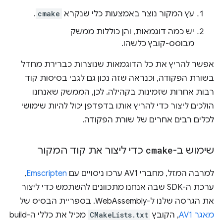
עץ המקור נוצר באמצעות כלי שנקרא
cmake
.
יש כמה דוגמאות, והן כוללות ממשק
מבוסס-קובץ כלשהו.
אפשר להריץ את כל הדוגמאות שנוצרות כברירת מחדל
בשורת הפקודה, וכנראה שזה נכון גם לגבי בסיסות קוד
רבות אחרות שזמינות בקהילה. לכן, הממשק שאנחנו
הולכים ליצור כדי להריץ אותו בדפדפן יכול להיות שימושי
לכלים רבים אחרים של שורת הפקודה.
שימוש ב-
cmake
כדי ליצור את קוד המקור
למרבה המזל, מחברי AV1 ערכו ניסויים עם
Emscripten
,
ערכת ה-SDK שבה אנחנו מתכוונים להשתמש כדי ליצור
את הגרסה שלנו ל-WebAssembly. בספריית הבסיס של
מאגר AV1
, הקובץ
CMakeLists.txt
מכיל את כללי ה-build