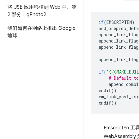
将 USB 应用移植到 Web 中。第
2 部分：g
Photo2
if
(
EMSCRIPTEN
)
我们如何在网络上推出 Google
add_preproc_defi
append_link_flag
地球
append_link_flag
append_link_flag
append_link_flag
if
(
"${CMAKE_BUI
# Default to
append_compi
endif
()
em_link_post_js
endif
()
Emscript
WebAssem