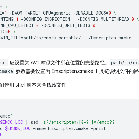
m
\
E
=
1
-DAOM_TARGET_CPU
=
generic
-DENABLE_DOCS
=
0
\
UNTING
=
1
-DCONFIG_INSPECTION
=
1
-DCONFIG_MULTITHREAD
=
0
\
IME_CPU_DETECT
=
0
-DCONFIG_UNIT_TESTS
=
0
_IO
=
0
\
HAIN_FILE
=
aom
应设置为 AV1 库源文件所在位置的完整路径。
path/to/em
cmake
参数需要设置为 Emscripten.cmake 工具链说明文件的
使用 shell 脚本来查找该文件：
emcc
`
$EMCC_LOC
|
sed
's?/emscripten/[0-9.]*/emcc??'
`
d
$EMSDK_LOC
-name
Emscripten.cmake
-print
`
C