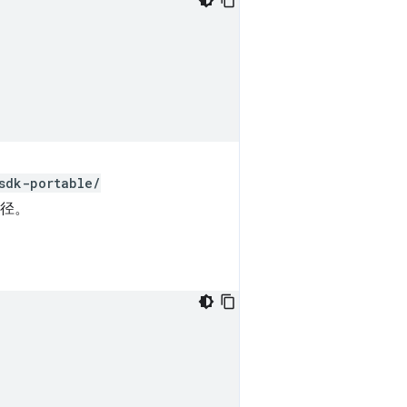
sdk-portable/
路径。