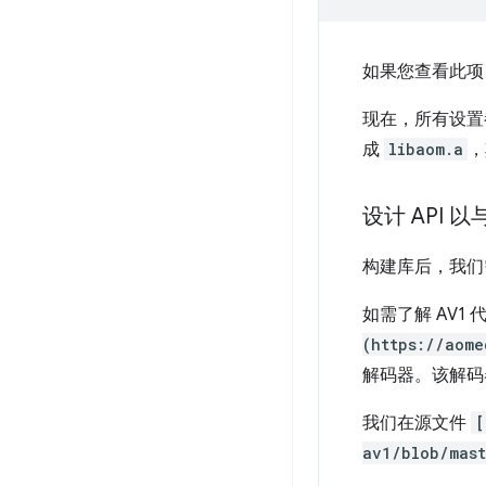
如果您查看此
现在，所有设置
成
libaom.a
，
设计 API 
构建库后，我们
如需了解 AV
(https://aome
解码器。该解
我们在源文件
[
av1/blob/mas