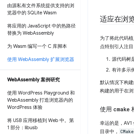
由源私有文件系统提供支持的浏
览器中的 SQLite Wasm
适应在浏
将应用的 Java
Script 中的热路径
替换为 Web
Assembly
为了将此代码植
为 Wasm 编写一个 C 库脚本
点特别引人注目
源代码树
使用 Web
Assembly 扩展浏览器
有许多示
Web
Assembly 案例研究
默认情况下构建
构建的用于在浏
使用 Word
Press Playground 和
Web
Assembly 打造浏览器内的
Word
Press 体验
使用
cmake
将 USB 应用移植到 Web 中。第
幸运的是，AV1
1 部分：libusb
目录中，
CMake