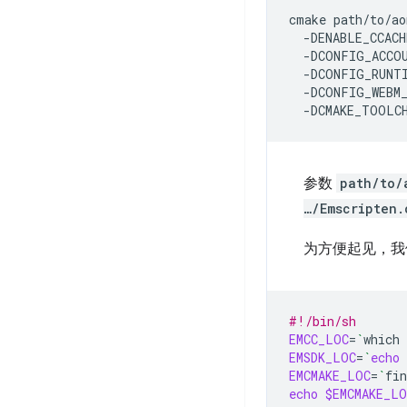
cmake
path/to/ao
-DENABLE_CCACH
-DCONFIG_ACCO
-DCONFIG_RUNT
-DCONFIG_WEBM
-DCMAKE_TOOLC
参数
path/to/
…/Emscripten.
为方便起见，我们
#!/bin/sh
EMCC_LOC
=
`
which
EMSDK_LOC
=
`
echo
EMCMAKE_LOC
=
`
fin
echo
$EMCMAKE_LO