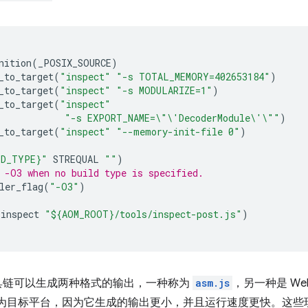
nition
(
_POSIX_SOURCE
)
_to_target
(
"inspect"
"-s TOTAL_MEMORY=402653184"
)
_to_target
(
"inspect"
"-s MODULARIZE=1"
)
_to_target
(
"inspect"
"-s EXPORT_NAME=
\"\'
DecoderModule
\'\"
"
)
_to_target
(
"inspect"
"--memory-init-file 0"
)
LD_TYPE}"
STREQUAL
""
)
 -O3 when no build type is specified.
ler_flag
(
"-O3"
)
(
inspect
"${AOM_ROOT}/tools/inspect-post.js"
)
en 工具链可以生成两种格式的输出，一种称为
asm.js
，另一种是 Web
bly 为目标平台，因为它生成的输出更小，并且运行速度更快。这些现有