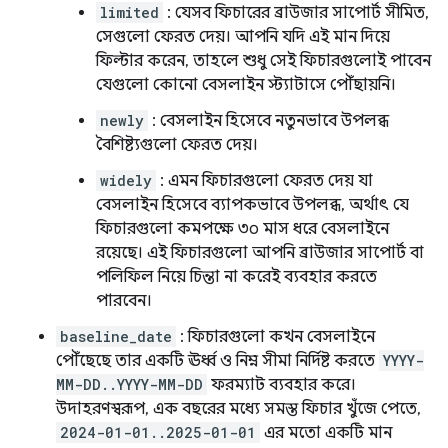
limited
: যেসব ফিচারের ব্রাউজার সাপোর্ট সীমিত,
সেগুলো ফেরত দেয়। আপনি যদি এই মান দিয়ে
ফিল্টার করেন, তাহলে শুধু সেই ফিচারগুলোই পাবেন
যেগুলো কোনো বেসলাইন স্ট্যাটাসে পৌঁছায়নি।
newly
: বেসলাইন হিসেবে নতুনভাবে উপলব্ধ
বৈশিষ্ট্যগুলো ফেরত দেয়।
widely
: এমন ফিচারগুলো ফেরত দেয় যা
বেসলাইন হিসেবে ব্যাপকভাবে উপলব্ধ, অর্থাৎ যে
ফিচারগুলো কমপক্ষে ৩০ মাস ধরে বেসলাইনে
রয়েছে। এই ফিচারগুলো আপনি ব্রাউজার সাপোর্ট বা
পলিফিল নিয়ে চিন্তা না করেই ব্যবহার করতে
পারবেন।
baseline_date
: ফিচারগুলো কখন বেসলাইনে
পৌঁছেছে তার একটি ঊর্ধ্ব ও নিম্ন সীমা নির্দিষ্ট করতে
YYYY-
MM-DD..YYYY-MM-DD
ফরম্যাট ব্যবহার করে।
উদাহরণস্বরূপ, এক বছরের মধ্যে সমস্ত ফিচার খুঁজে পেতে,
2024-01-01..2025-01-01
এর মতো একটি মান