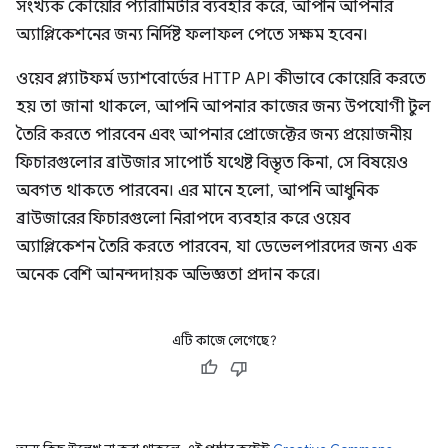
সংখ্যক কোয়েরি প্যারামিটার ব্যবহার করে, আপনি আপনার
অ্যাপ্লিকেশনের জন্য নির্দিষ্ট ফলাফল পেতে সক্ষম হবেন।
ওয়েব প্ল্যাটফর্ম ড্যাশবোর্ডের HTTP API কীভাবে কোয়েরি করতে
হয় তা জানা থাকলে, আপনি আপনার কাজের জন্য উপযোগী টুল
তৈরি করতে পারবেন এবং আপনার প্রোজেক্টের জন্য প্রয়োজনীয়
ফিচারগুলোর ব্রাউজার সাপোর্ট যথেষ্ট বিস্তৃত কিনা, সে বিষয়েও
অবগত থাকতে পারবেন। এর মানে হলো, আপনি আধুনিক
ব্রাউজারের ফিচারগুলো নিরাপদে ব্যবহার করে ওয়েব
অ্যাপ্লিকেশন তৈরি করতে পারবেন, যা ডেভেলপারদের জন্য এক
অনেক বেশি আনন্দদায়ক অভিজ্ঞতা প্রদান করে।
এটি কাজে লেগেছে?