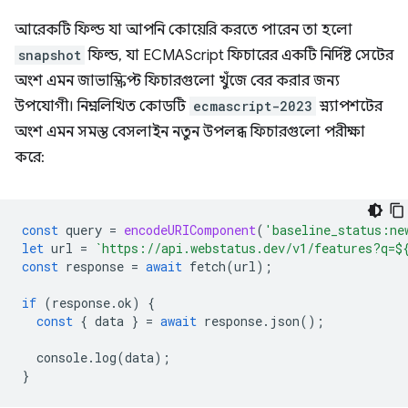
আরেকটি ফিল্ড যা আপনি কোয়েরি করতে পারেন তা হলো
snapshot
ফিল্ড, যা ECMAScript ফিচারের একটি নির্দিষ্ট সেটের
অংশ এমন জাভাস্ক্রিপ্ট ফিচারগুলো খুঁজে বের করার জন্য
উপযোগী। নিম্নলিখিত কোডটি
ecmascript-2023
স্ন্যাপশটের
অংশ এমন সমস্ত বেসলাইন নতুন উপলব্ধ ফিচারগুলো পরীক্ষা
করে:
const
query
=
encodeURIComponent
(
'baseline_status:ne
let
url
=
`https://api.webstatus.dev/v1/features?q=
$
const
response
=
await
fetch
(
url
);
if
(
response
.
ok
)
{
const
{
data
}
=
await
response
.
json
();
console
.
log
(
data
);
}