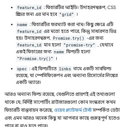
feature_id
: ফিচারটির আইডি। উদাহরণস্বরূপ, CSS
গ্রিডের জন্য এর মান হবে
"grid"
।
name
: ফিচারটির ফরম্যাট করা নাম। কিছু ক্ষেত্রে এটি
feature_id
এর মতো হতে পারে, কিন্তু সাধারণত ভিন্ন
হয়। উদাহরণস্বরূপ,
Promise.try()
-এর জন্য
feature_id
মান হলো
"promise-try"
, যেখানে
একই ফিচারের জন্য
name
ফিল্ডটি হলো
"Promise.try()"
।
spec
: এই ফিল্ডটিতে
links
নামে একটি সাবফিল্ড
রয়েছে, যা স্পেসিফিকেশন এবং অন্যান্য রিসোর্সের লিঙ্কের
একটি অ্যারে।
আরও অন্যান্য ফিল্ড রয়েছে, যেগুলিতে প্রায়শই এই তথ্যগুলো
থাকে যে, নির্দিষ্ট সাপোর্টিং ব্রাউজারগুলো কোন সংস্করণে কখন
ফিচারটি বাস্তবায়ন করেছে,
ওয়েব প্ল্যাটফর্ম টেস্ট
সম্পর্কিত ডেটা
এবং এমন আরও অনেক কিছু যা আপনার কাছে গুরুত্বপূর্ণ হতেও
পারে বা নাও হতে পারে।