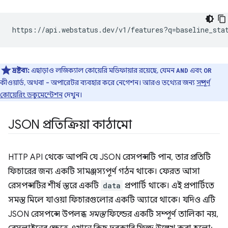
দ্রষ্টব্য:
এছাড়াও লজিক্যাল কোয়েরি মডিফায়ার রয়েছে, যেমন
এবং
AND
OR
কীওয়ার্ড, অথবা
অপারেটর ব্যবহার করে নেগেশন। আরও তথ্যের জন্য
সম্পূর্ণ
-
কোয়েরিং ডকুমেন্টেশন
দেখুন।
JSON প্রতিক্রিয়া কাঠামো
HTTP API থেকে আপনি যে JSON রেসপন্সটি পান, তার প্রতিটি
ফিচারের জন্য একটি সামঞ্জস্যপূর্ণ গঠন থাকে। ফেরত আসা
রেসপন্সটির শীর্ষ স্তরে একটি
data
প্রপার্টি থাকে। এই প্রপার্টিতে
সমস্ত মিলে যাওয়া ফিচারগুলোর একটি অ্যারে থাকে। যদিও এটি
JSON রেসপন্সে উপলব্ধ
সমস্ত
ফিল্ডের একটি সম্পূর্ণ তালিকা নয়,