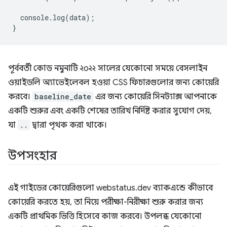
console
.
log
(
data
);
}
পূর্ববর্তী কোড নমুনাটি ২০২২ সালের যেকোনো সময়ে বেসলাইন
ওয়াইডলি অ্যাভেইলেবল হওয়া CSS ফিচারগুলোর জন্য কোয়েরি
করবে।
baseline_date
এর জন্য কোয়েরি সিনট্যাক্স আপনাকে
একটি শুরুর এবং একটি শেষের তারিখ নির্দিষ্ট করার সুযোগ দেয়,
যা
..
দ্বারা পৃথক করা থাকে।
উপসংহার
এই গাইডের কোয়েরিগুলো webstatus.dev ব্যাকএন্ডে কীভাবে
কোয়েরি করতে হয়, তা নিয়ে পরীক্ষা-নিরীক্ষা শুরু করার জন্য
একটি প্রাথমিক ভিত্তি হিসেবে কাজ করবে। উপলব্ধ যেকোনো