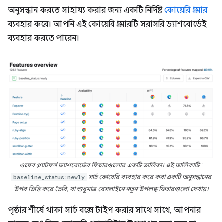
অনুসন্ধান করতে সাহায্য করার জন্য একটি নির্দিষ্ট
কোয়েরি গ্রামার
ব্যবহার করে। আপনি এই কোয়েরি গ্রামারটি সরাসরি ড্যাশবোর্ডেই
ব্যবহার করতে পারেন।
ওয়েব প্ল্যাটফর্ম ড্যাশবোর্ডের ফিচারগুলোর একটি তালিকা। এই তালিকাটি `
baseline_status:newly
সার্চ কোয়েরি ব্যবহার করে করা একটি অনুসন্ধানের
উপর ভিত্তি করে তৈরি, যা শুধুমাত্র বেসলাইনে নতুন উপলব্ধ ফিচারগুলো দেখায়।
পৃষ্ঠার শীর্ষে থাকা সার্চ বক্সে টাইপ করার সাথে সাথে, আপনার