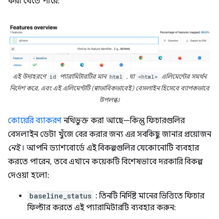
করা যেতে পারে:
এই উদাহরণে
id
প্যারামিটারটির মান
html
, যা
<html>
এলিমেন্টের সমর্থন
নির্দেশ করে, এবং এই এলিমেন্টটি (স্বাভাবিকভাবেই) বেসলাইন হিসেবে ব্যাপকভাবে
উপলব্ধ।
কোয়েরি ব্যাকরণ
নথিভুক্ত করা আছে—কিন্তু ফিচারগুলির
বেসলাইন ডেটা খুঁজে বের করার জন্য এর সবকিছু জানার প্রয়োজন
নেই
। আপনি ড্যাশবোর্ডে এই বিকল্পগুলির যেকোনোটি ব্যবহার
করতে পারেন, তবে এখানে কয়েকটি বিশেষভাবে দরকারি বিকল্প
দেওয়া হলো:
baseline_status
: তিনটি নির্দিষ্ট মানের ভিত্তিতে ফিচার
ফিল্টার করতে এই প্যারামিটারটি ব্যবহার করুন: