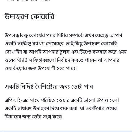
উদাহরণ কোয়েরি
উপলব্ধ কিছু কোয়েরি প্যারামিটার সম্পর্কে এখন যেহেতু আপনি
একটি সংক্ষিপ্ত ব্যাখ্যা পেয়েছেন, তাই কিছু উদাহরণ কোয়েরি
দেখে নিন যা আপনি আপনার টুলস এবং স্ক্রিপ্টে ব্যবহার করে এমন
ওয়েব স্ট্যাটাস ফিচারগুলো নির্বাচন করতে পারেন যা আপনার
ওয়ার্কফ্লোর জন্য উপযোগী হতে পারে।
একটি নির্দিষ্ট বৈশিষ্ট্যের জন্য ডেটা পান
এপিআই-এর সাথে পরিচিত হওয়ার একটি ভালো উপায় হলো
একটি সাধারণ উদাহরণ দিয়ে শুরু করা, যা একটিমাত্র ওয়েব
ফিচারের জন্য ডেটা সংগ্রহ করে।