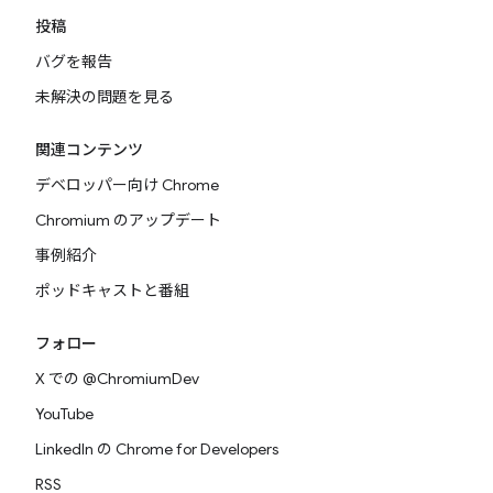
投稿
バグを報告
未解決の問題を見る
関連コンテンツ
デベロッパー向け Chrome
Chromium のアップデート
事例紹介
ポッドキャストと番組
フォロー
X での @ChromiumDev
YouTube
LinkedIn の Chrome for Developers
RSS