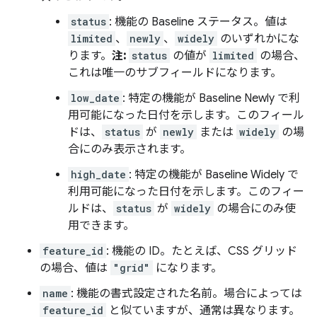
status
: 機能の Baseline ステータス。値は
limited
、
newly
、
widely
のいずれかにな
ります。
注:
status
の値が
limited
の場合、
これは唯一のサブフィールドになります。
low_date
: 特定の機能が Baseline Newly で利
用可能になった日付を示します。このフィール
ドは、
status
が
newly
または
widely
の場
合にのみ表示されます。
high_date
: 特定の機能が Baseline Widely で
利用可能になった日付を示します。このフィー
ルドは、
status
が
widely
の場合にのみ使
用できます。
feature_id
: 機能の ID。たとえば、CSS グリッド
の場合、値は
"grid"
になります。
name
: 機能の書式設定された名前。場合によっては
feature_id
と似ていますが、通常は異なります。