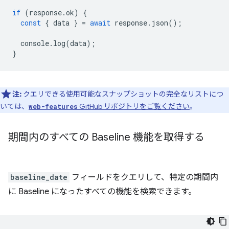
if
(
response
.
ok
)
{
const
{
data
}
=
await
response
.
json
();
console
.
log
(
data
);
}
注:
クエリできる使用可能なスナップショットの完全なリストにつ
いては、
GitHub リポジトリをご覧ください
。
web-features
期間内のすべての Baseline 機能を取得する
baseline_date
フィールドをクエリして、特定の期間内
に Baseline になったすべての機能を検索できます。