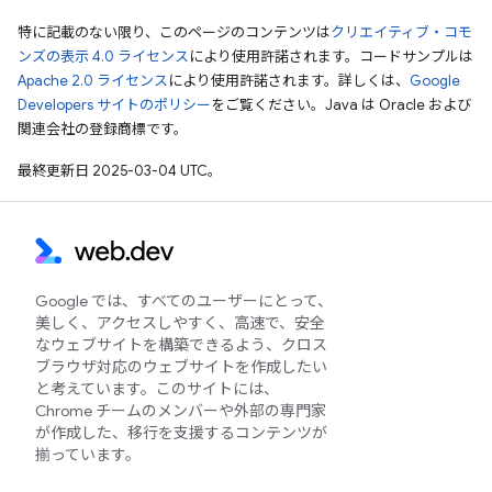
特に記載のない限り、このページのコンテンツは
クリエイティブ・コモ
ンズの表示 4.0 ライセンス
により使用許諾されます。コードサンプルは
Apache 2.0 ライセンス
により使用許諾されます。詳しくは、
Google
Developers サイトのポリシー
をご覧ください。Java は Oracle および
関連会社の登録商標です。
最終更新日 2025-03-04 UTC。
Google では、すべてのユーザーにとって、
美しく、アクセスしやすく、高速で、安全
なウェブサイトを構築できるよう、クロス
ブラウザ対応のウェブサイトを作成したい
と考えています。このサイトには、
Chrome チームのメンバーや外部の専門家
が作成した、移行を支援するコンテンツが
揃っています。