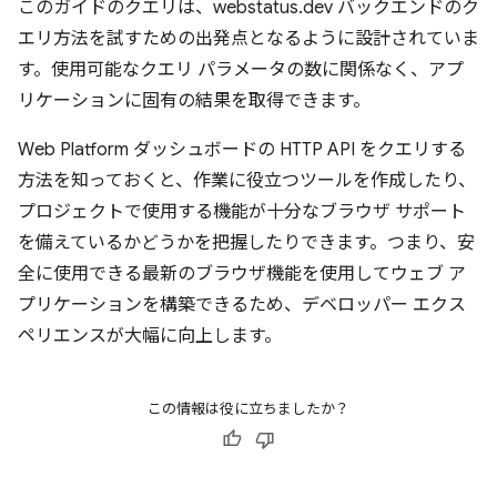
このガイドのクエリは、webstatus.dev バックエンドのク
エリ方法を試すための出発点となるように設計されていま
す。使用可能なクエリ パラメータの数に関係なく、アプ
リケーションに固有の結果を取得できます。
Web Platform ダッシュボードの HTTP API をクエリする
方法を知っておくと、作業に役立つツールを作成したり、
プロジェクトで使用する機能が十分なブラウザ サポート
を備えているかどうかを把握したりできます。つまり、安
全に使用できる最新のブラウザ機能を使用してウェブ ア
プリケーションを構築できるため、デベロッパー エクス
ペリエンスが大幅に向上します。
この情報は役に立ちましたか？