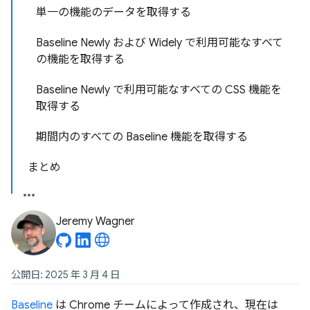
単一の機能のデータを取得する
Baseline Newly および Widely で利用可能なすべて
の機能を取得する
Baseline Newly で利用可能なすべての CSS 機能を
取得する
期間内のすべての Baseline 機能を取得する
まとめ
Jeremy Wagner
公開日: 2025 年 3 月 4 日
Baseline
は Chrome チームによって作成され、現在は