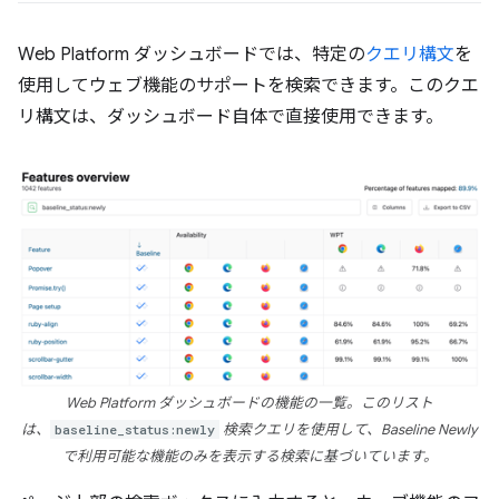
Web Platform ダッシュボードでは、特定の
クエリ構文
を
使用してウェブ機能のサポートを検索できます。このクエ
リ構文は、ダッシュボード自体で直接使用できます。
Web Platform ダッシュボードの機能の一覧。このリスト
は、
baseline_status:newly
検索クエリを使用して、Baseline Newly
で利用可能な機能のみを表示する検索に基づいています。