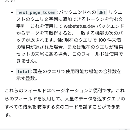
ます。
next_page_token
: バックエンドへの
GET
リクエ
ストのクエリ文字列に追加できるトークンを含む文
字列。これを使用して webstatus.dev バックエンド
からデータを再取得すると、一致する機能の次のバ
ッチが返されます。
注:
現在のクエリで 100 件未満
の結果が返された場合、または現在のクエリが結果
セットの末尾にある場合、このフィールドは使用で
きません。
total
: 現在のクエリで使用可能な機能の合計数を
示す整数。
これらのフィールドはページネーションに便利です。これ
らのフィールドを使用して、大量のデータを返すクエリの
すべての結果を取得する次のコードを試すことができま
す。