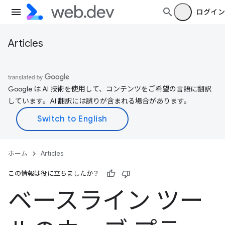
ログイン
Articles
Google は AI 技術を使用して、コンテンツをご希望の言語に翻訳
しています。AI 翻訳には誤りが含まれる場合があります。
ホーム
Articles
この情報は役に立ちましたか？
ベースライン ツー