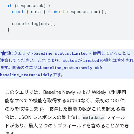
if
(
response
.
ok
)
{
const
{
data
}
=
await
response
.
json
();
console
.
log
(
data
);
}
注:
クエリで
を使用していることに
-baseline_status:limited
注意してください。これにより、
が
の機能は除外され
status
limited
ます。同等のクエリは
baseline_status:newly AND
です。
baseline_status:widely
このクエリでは、Baseline Newly および Widely で利用可
能なすべての機能を取得するのではなく、最初の 100 件
のみを取得します。
取得した機能の数がこれを超える場
合は、JSON レスポンスの最上位に
metadata
フィール
ドがあり、最大 2 つのサブフィールドを含めることができ