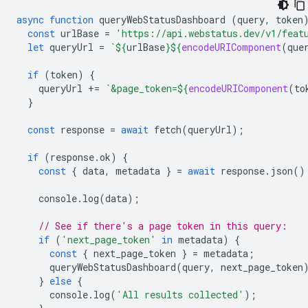
async
function
queryWebStatusDashboard
(
query
,
token
const
urlBase
=
'https://api.webstatus.dev/v1/feat
let
queryUrl
=
`
${
urlBase
}${
encodeURIComponent
(
que
if
(
token
)
{
queryUrl
+=
`&page_token=
${
encodeURIComponent
(
to
}
const
response
=
await
fetch
(
queryUrl
);
if
(
response
.
ok
)
{
const
{
data
,
metadata
}
=
await
response
.
json
()
console
.
log
(
data
);
// See if there's a page token in this query:
if
(
'next_page_token'
in
metadata
)
{
const
{
next_page_token
}
=
metadata
;
queryWebStatusDashboard
(
query
,
next_page_token
}
else
{
console
.
log
(
'All results collected'
);