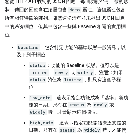
您從 HTTP API 收到的 JSON 回應，每個功能都有一致的形
狀。傳回的回應會在頂層包含
data
屬性。這個屬性包含
所有相符特徵的陣列。雖然這份清單並未列出 JSON 回應
中的
所有
欄位，但其中包含一些與 Baseline 相關的實用欄
位：
baseline
：包含特定功能的基準狀態一般資訊，以
及下列子欄位：
status
：功能的 Baseline 狀態。值可以是
limited
、
newly
或
widely
。
注意：
如果
status
的值為
limited
，則只有這個子欄
位。
low_date
：這表示指定功能成為「基準」新功
能的日期。只有在
status
為
newly
或
widely
時，才會顯示這個欄位。
high_date
：這表示指定功能開始廣泛支援的
日期。只有在
status
為
widely
時，才能使