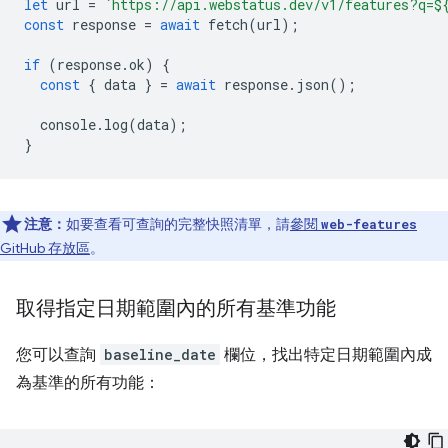
let
url
=
`https://api.webstatus.dev/v1/features?q=
$
const
response
=
await
fetch
(
url
);
if
(
response
.
ok
)
{
const
{
data
}
=
await
response
.
json
();
console
.
log
(
data
);
}
注意：
如要查看可查詢的完整快照清單，請
參閱
web-features
GitHub 存放區
。
取得指定日期範圍內的所有基準功能
您可以查詢
baseline_date
欄位，找出特定日期範圍內成
為基準的所有功能：