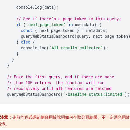
console
.
log
(
data
);
// See if there's a page token in this query:
if
(
'next_page_token'
in
metadata
)
{
const
{
next_page_token
}
=
metadata
;
queryWebStatusDashboard
(
query
,
next_page_token
}
else
{
console
.
log
(
'All results collected'
);
}
}
}
// Make the first query, and if there are more
// than 100 entries, the function will run
// recursively until all features are fetched
queryWebStatusDashboard
(
'-baseline_status:limited'
);
注意：
先前的程式碼範例僅用於說明如何存取分頁結果。不一定適合用於
環境。