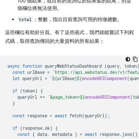
100 個結果，或目前的查詢位於結果集的結尾，則這
個欄位將無法使用。
total
：整數，指出目前查詢可用的特徵總數。
這些欄位有助於分頁。有了這些函式，我們就能嘗試下列程
式碼，取得查詢傳回的大量資料的所有結果：
async
function
queryWebStatusDashboard
(
query
,
token
const
urlBase
=
'https://api.webstatus.dev/v1/feat
let
queryUrl
=
`
${
urlBase
}${
encodeURIComponent
(
que
if
(
token
)
{
queryUrl
+=
`&page_token=
${
encodeURIComponent
(
to
}
const
response
=
await
fetch
(
queryUrl
);
if
(
response
.
ok
)
{
const
{
data
,
metadata
}
=
await
response
.
json
()