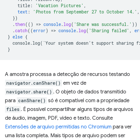
title
:
'Vacation Pictures'
,
text
:
'Photos from September 27 to October 14.'
,
}
)
.
then
(()
=
>
console
.
log
(
'Share was successful.'
))
.
catch
((
error
)
=
>
console
.
log
(
'Sharing failed'
,
er
}
else
{
console.log(`Your
system
doesn't
support
sharing
f
}
A amostra processa a detecção de recursos testando
navigator.canShare()
em vez de
navigator.share()
. O objeto de dados transmitido
para
canShare()
só é compatível com a propriedade
files
. É possível compartilhar alguns tipos de arquivos
de áudio, imagem, PDF, vídeo e texto. Consulte
Extensões de arquivo permitidas no Chromium
para ver
uma lista completa. Mais tipos de arquivo podem ser