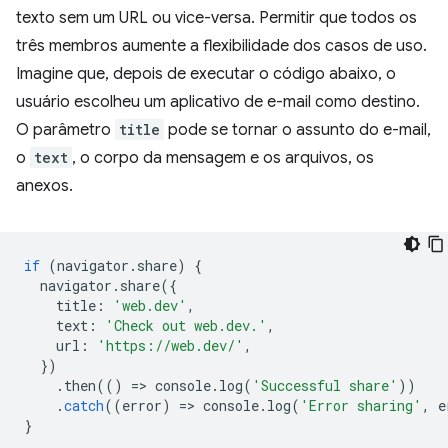
texto sem um URL ou vice-versa. Permitir que todos os
três membros aumente a flexibilidade dos casos de uso.
Imagine que, depois de executar o código abaixo, o
usuário escolheu um aplicativo de e-mail como destino.
O parâmetro
title
pode se tornar o assunto do e-mail,
o
text
, o corpo da mensagem e os arquivos, os
anexos.
if
(
navigator
.
share
)
{
navigator
.
share
({
title
:
'web.dev'
,
text
:
'Check out web.dev.'
,
url
:
'https://web.dev/'
,
})
.
then
(()
=
>
console
.
log
(
'Successful share'
))
.
catch
((
error
)
=
>
console
.
log
(
'Error sharing'
,
e
}