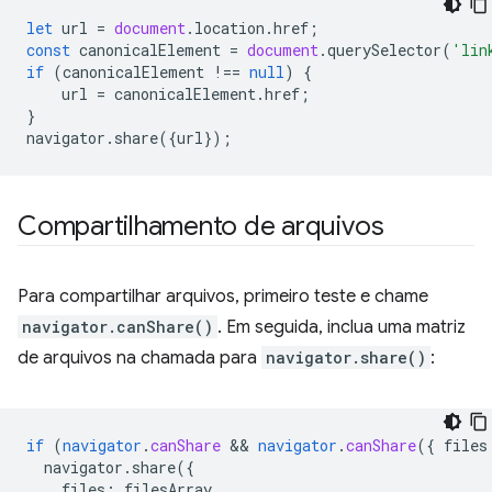
let
url
=
document
.
location
.
href
;
const
canonicalElement
=
document
.
querySelector
(
'lin
if
(
canonicalElement
!==
null
)
{
url
=
canonicalElement
.
href
;
}
navigator
.
share
({
url
});
Compartilhamento de arquivos
Para compartilhar arquivos, primeiro teste e chame
navigator.canShare()
. Em seguida, inclua uma matriz
de arquivos na chamada para
navigator.share()
:
if
(
navigator
.
canShare
 && 
navigator
.
canShare
(
{
files
navigator.share({
files
:
filesArray
,