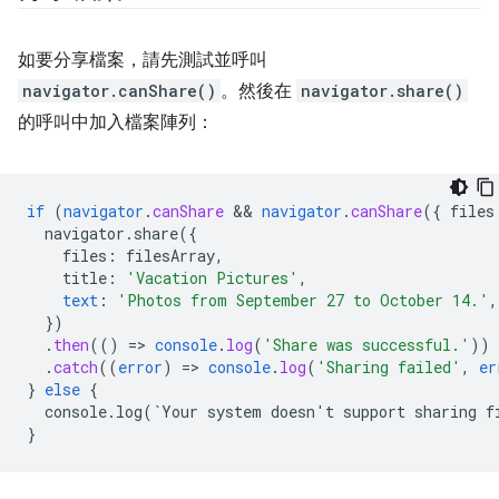
如要分享檔案，請先測試並呼叫
navigator.canShare()
。然後在
navigator.share()
的呼叫中加入檔案陣列：
if
(
navigator
.
canShare
 && 
navigator
.
canShare
(
{
files
navigator.share({
files
:
filesArray
,
title
:
'Vacation Pictures'
,
text
:
'Photos from September 27 to October 14.'
,
}
)
.
then
(()
=
>
console
.
log
(
'Share was successful.'
))
.
catch
((
error
)
=
>
console
.
log
(
'Sharing failed'
,
er
}
else
{
console.log(`Your
system
doesn't
support
sharing
f
}