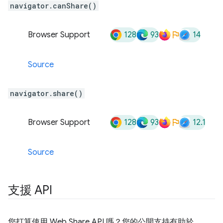
navigator.canShare()
128
93
14
Browser Support
Source
navigator.share()
128
93
12.1
Browser Support
Source
支援 API
您打算使用 Web Share API 嗎？您的公開支持有助於