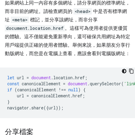
如果網站上同一內容有多個網址，請分享網頁的標準網址，
而非目前的網址。請檢查網頁的
<head>
中是否有標準網
址
<meta>
標記，並分享該網址，而非分享
document.location.href
。這樣可為使用者提供更優質
的體驗。這不僅能避免重新導向，還可確保共用網址為特定
用戶端提供正確的使用者體驗。舉例來說，如果朋友分享行
動版網址，而您是在電腦上查看，應該會看到電腦版網址：
let
url
=
document
.
location
.
href
;
const
canonicalElement
=
document
.
querySelector
(
'lin
if
(
canonicalElement
!==
null
)
{
url
=
canonicalElement
.
href
;
}
navigator
.
share
({
url
});
分享檔案