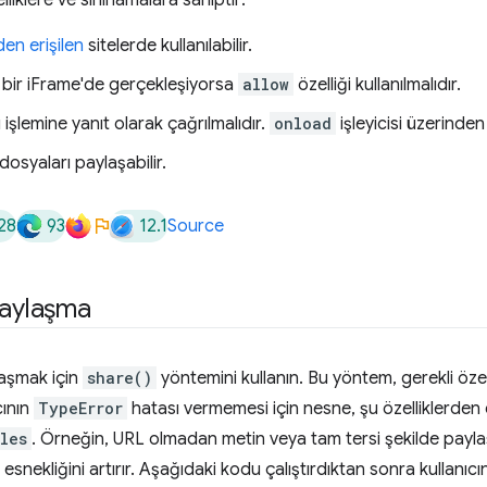
en erişilen
sitelerde kullanılabilir.
 bir iFrame'de gerçekleşiyorsa
allow
özelliği kullanılmalıdır.
cı işlemine yanıt olarak çağrılmalıdır.
onload
işleyicisi üzerinde
 dosyaları paylaşabilir.
28
93
12.1
Source
paylaşma
laşmak için
share()
yöntemini kullanın. Bu yöntem, gerekli özel
cının
TypeError
hatası vermemesi için nesne, şu özelliklerden en
les
. Örneğin, URL olmadan metin veya tam tersi şekilde paylaşa
n esnekliğini artırır. Aşağıdaki kodu çalıştırdıktan sonra kullanı