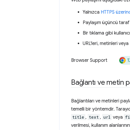
Yalnızca
HTTPS üzerind
Paylaşım üçüncü taraf
Bir tıklama gibi kullanı
URL'leri, metinleri veya
1
Browser Support
Bağlantı ve metin 
Bağlantıları ve metinleri pay
temelli bir yöntemdir. Tarayı
title
,
text
,
url
veya
fi
verilmesi, kullanım alanlarını