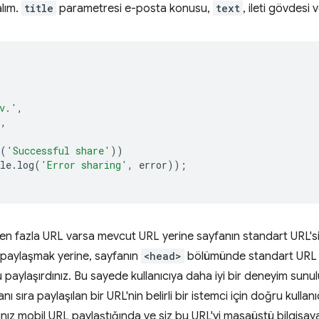
alım.
title
parametresi e-posta konusu,
text
, ileti gövdesi 
v.'
,
'
,
(
'Successful share'
))
le
.
log
(
'Error sharing'
,
error
));
irden fazla URL varsa mevcut URL yerine sayfanın standart URL'si
paylaşmak yerine, sayfanın
<head>
bölümünde standart UR
 paylaşırdınız. Bu sayede kullanıcıya daha iyi bir deneyim sunu
ı sıra paylaşılan bir URL'nin belirli bir istemci için doğru kulla
ınız mobil URL paylaştığında ve siz bu URL'yi masaüstü bilgisa