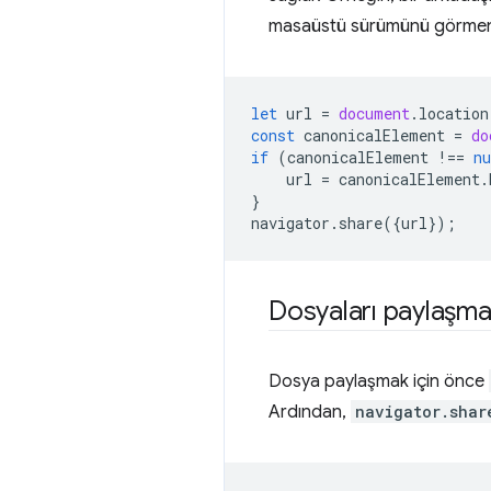
masaüstü sürümünü görmeni
let
url
=
document
.
location
const
canonicalElement
=
do
if
(
canonicalElement
!==
nu
url
=
canonicalElement
.
}
navigator
.
share
({
url
});
Dosyaları paylaşm
Dosya paylaşmak için önce
Ardından,
navigator.shar