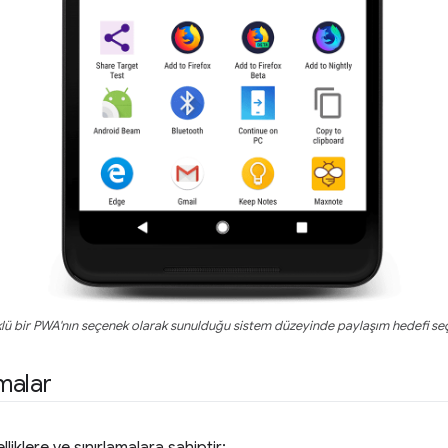
lü bir PWA'nın seçenek olarak sunulduğu sistem düzeyinde paylaşım hedefi seç
amalar
iklere ve sınırlamalara sahiptir: