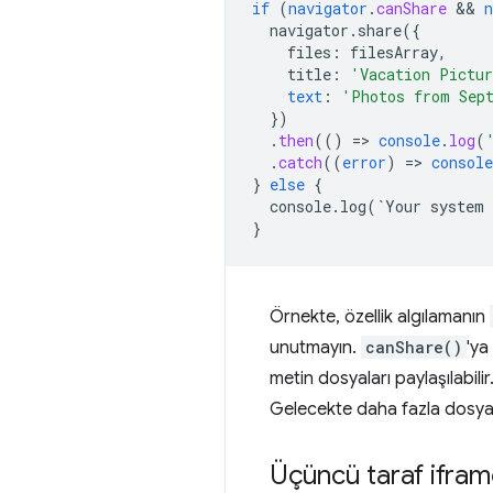
if
(
navigator
.
canShare
 && 
n
navigator.share({
files
:
filesArray
,
title
:
'Vacation Pictu
text
:
'Photos from Sep
}
)
.
then
(()
=
>
console
.
log
(
.
catch
((
error
)
=
>
console
}
else
{
console.log(`Your
system
}
Örnekte, özellik algılamanın
unutmayın.
canShare()
'ya
metin dosyaları paylaşılabilir
Gelecekte daha fazla dosya t
Üçüncü taraf ifram