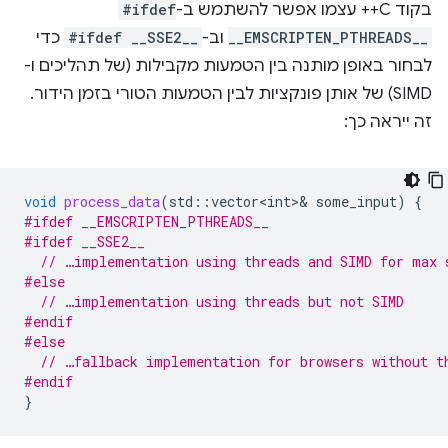
בקוד C++ עצמו אפשר להשתמש ב-
#ifdef
__EMSCRIPTEN_PTHREADS__
וב-
#ifdef __SSE2__
כדי
לבחור באופן מותנה בין הטמעות מקבילות (של תהליכים ו-
SIMD) של אותן פונקציות לבין הטמעות הטורי בזמן הידור.
זה ייראה כך:
void
process_data
(
std
::
vector<int>
&
some_input
)
{
#ifdef __EMSCRIPTEN_PTHREADS__
#ifdef __SSE2__
// …implementation using threads and SIMD for max 
#else
// …implementation using threads but not SIMD
#endif
#else
// …fallback implementation for browsers without t
#endif
}