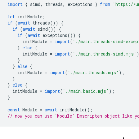
import
{
simd
,
threads
,
exceptions
}
from
'https://u
let
initModule
;
if
(
await
threads
())
{
if
(
await
simd
())
{
if
(
await
exceptions
())
{
initModule
=
import
(
'./main.threads-simd-excep
}
else
{
initModule
=
import
(
'./main.threads-simd.mjs'
}
}
else
{
initModule
=
import
(
'./main.threads.mjs'
);
}
}
else
{
initModule
=
import
(
'./main.basic.mjs'
);
}
const
Module
=
await
initModule
();
// now you can use `Module` Emscripten object like y