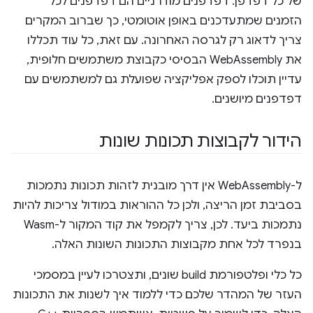
של כל דפדפן. דפדפנים מודרניים הם דפדפנים לכל
הזמנים שמתעדכנים באופן אוטומטי, כך שברוב המקרים
צריך לדאוג רק לגרסה האחרונה. עם זאת, כל עוד תכללו
את WebAssembly הבסיסי כקבוצת משתמשים חלופית,
עדיין תוכלו לספק אפליקציה שפועלת גם למשתמשים עם
דפדפנים מיושנים.
הידור לקבוצות תכונות שונות
ל-WebAssembly אין דרך מובנית לזהות תכונות נתמכות
בסביבת זמן הריצה, ולכן כל ההוראות במודול צריכות להיות
נתמכות ביעד. לכן, צריך לקמפל את קוד המקור ל-Wasm
בנפרד לכל אחת מקבוצות התכונות השונות האלה.
כל כלי ופלטפורמת build שונים, ותצטרכו לעיין במסמכי
העזר של המהדר שלכם כדי ללמוד איך לשנות את התכונות