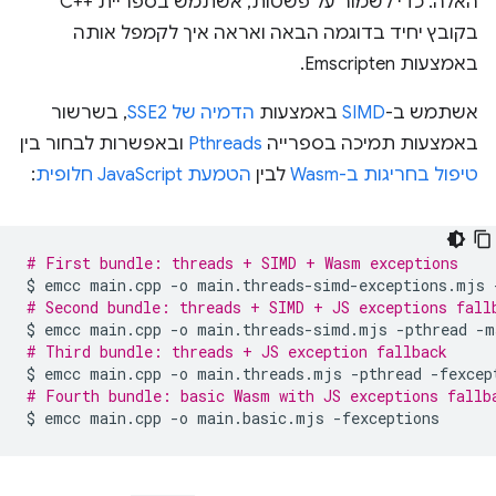
האלה. כדי לשמור על פשטות, אשתמש בספריית C++‎
בקובץ יחיד בדוגמה הבאה ואראה איך לקמפל אותה
באמצעות Emscripten.
אשתמש ב-
SIMD
באמצעות
הדמיה של SSE2
, בשרשור
באמצעות תמיכה בספרייה
Pthreads
ובאפשרות לבחור בין
טיפול בחריגות ב-Wasm
לבין
הטמעת JavaScript חלופית
:
# First bundle: threads + SIMD + Wasm exceptions
$
emcc
main.cpp
-o
main.threads-simd-exceptions.mjs
# Second bundle: threads + SIMD + JS exceptions fall
$
emcc
main.cpp
-o
main.threads-simd.mjs
-pthread
-m
# Third bundle: threads + JS exception fallback
$
emcc
main.cpp
-o
main.threads.mjs
-pthread
# Fourth bundle: basic Wasm with JS exceptions fallb
$
emcc
main.cpp
-o
main.basic.mjs