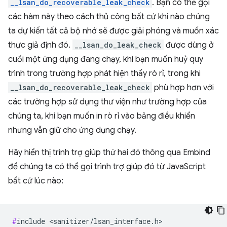
__lsan_do_recoverable_leak_check
. Bạn có thể gọi
các hàm này theo cách thủ công bất cứ khi nào chúng
ta dự kiến tất cả bộ nhớ sẽ được giải phóng và muốn xác
thực giả định đó.
__lsan_do_leak_check
được dùng ở
cuối một ứng dụng đang chạy, khi bạn muốn huỷ quy
trình trong trường hợp phát hiện thấy rò rỉ, trong khi
__lsan_do_recoverable_leak_check
phù hợp hơn với
các trường hợp sử dụng thư viện như trường hợp của
chúng ta, khi bạn muốn in rò rỉ vào bảng điều khiển
nhưng vẫn giữ cho ứng dụng chạy.
Hãy hiển thị trình trợ giúp thứ hai đó thông qua Embind
để chúng ta có thể gọi trình trợ giúp đó từ JavaScript
bất cứ lúc nào:
#
include <sanitizer/lsan_interface.h>
