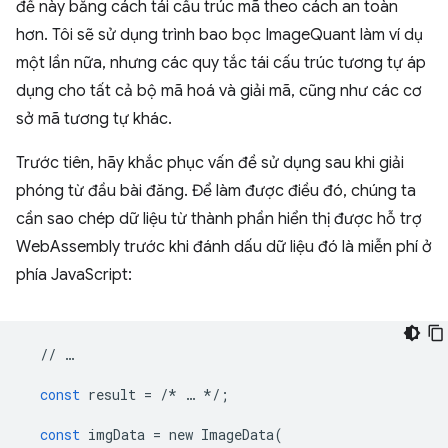
đề này bằng cách tái cấu trúc mã theo cách an toàn
hơn. Tôi sẽ sử dụng trình bao bọc ImageQuant làm ví dụ
một lần nữa, nhưng các quy tắc tái cấu trúc tương tự áp
dụng cho tất cả bộ mã hoá và giải mã, cũng như các cơ
sở mã tương tự khác.
Trước tiên, hãy khắc phục vấn đề sử dụng sau khi giải
phóng từ đầu bài đăng. Để làm được điều đó, chúng ta
cần sao chép dữ liệu từ thành phần hiển thị được hỗ trợ
WebAssembly trước khi đánh dấu dữ liệu đó là miễn phí ở
phía JavaScript:
//
…
const
result
=
/*
…
*/
;
const
imgData
=
new
ImageData
(