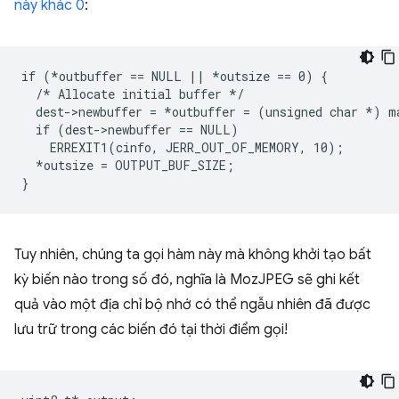
này khác 0
:
if (*outbuffer == NULL || 
*outsize == 0) {
  /*
 Allocate initial buffer */

  dest->newbuffer = 
*outbuffer = (unsigned char *
) m
  if (dest->newbuffer == NULL)

    ERREXIT1(cinfo, JERR_OUT_OF_MEMORY, 10);

  *outsize = OUTPUT_BUF_SIZE;

Tuy nhiên, chúng ta gọi hàm này mà không khởi tạo bất
kỳ biến nào trong số đó, nghĩa là MozJPEG sẽ ghi kết
quả vào một địa chỉ bộ nhớ có thể ngẫu nhiên đã được
lưu trữ trong các biến đó tại thời điểm gọi!