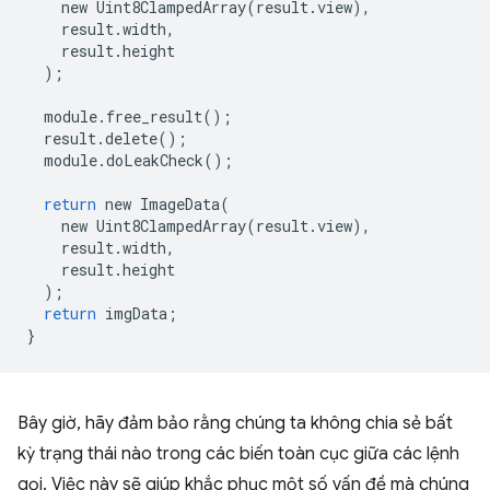
new
Uint8ClampedArray
(
result
.
view
),
result
.
width
,
result
.
height
);
module
.
free_result
();
result
.
delete
();
module
.
doLeakCheck
();
return
new
ImageData
(
new
Uint8ClampedArray
(
result
.
view
),
result
.
width
,
result
.
height
);
return
imgData
;
}
Bây giờ, hãy đảm bảo rằng chúng ta không chia sẻ bất
kỳ trạng thái nào trong các biến toàn cục giữa các lệnh
gọi. Việc này sẽ giúp khắc phục một số vấn đề mà chúng