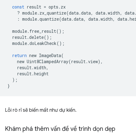
const
result
=
opts
.
zx
?
module
.
zx_quantize
(
data
.
data
,
data
.
width
,
data
:
module
.
quantize
(
data
.
data
,
data
.
width
,
data
.
he
module
.
free_result
();
result
.
delete
();
module
.
doLeakCheck
();
return
new
ImageData
(
new
Uint8ClampedArray
(
result
.
view
),
result
.
width
,
result
.
height
);
}
Lỗi rò rỉ sẽ biến mất như dự kiến.
Khám phá thêm vấn đề về trình dọn dẹp