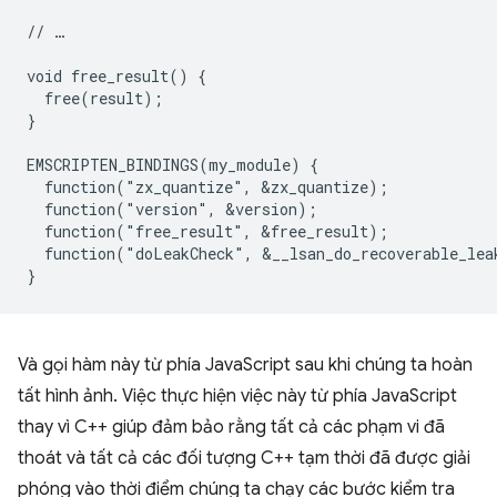
// …

void free_result() {

  free(result);

}

EMSCRIPTEN_BINDINGS(my_module) {

  function("zx_quantize", &zx_quantize);

  function("version", &version);

  function("free_result", &free_result);

  function("doLeakCheck", &__lsan_do_recoverable_leak
Và gọi hàm này từ phía JavaScript sau khi chúng ta hoàn
tất hình ảnh. Việc thực hiện việc này từ phía JavaScript
thay vì C++ giúp đảm bảo rằng tất cả các phạm vi đã
thoát và tất cả các đối tượng C++ tạm thời đã được giải
phóng vào thời điểm chúng ta chạy các bước kiểm tra