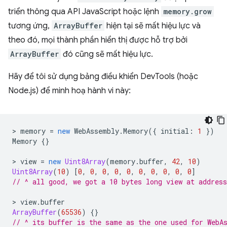
triển thông qua API JavaScript hoặc lệnh
memory.grow
tương ứng,
ArrayBuffer
hiện tại sẽ mất hiệu lực và
theo đó, mọi thành phần hiển thị được hỗ trợ bởi
ArrayBuffer
đó cũng sẽ mất hiệu lực.
Hãy để tôi sử dụng bảng điều khiển DevTools (hoặc
Node.js) để minh hoạ hành vi này:
>
memory
=
new
WebAssembly
.
Memory
({
initial
:
1
})
Memory
{}
>
view
=
new
Uint8Array
(
memory
.
buffer
,
42
,
10
)
Uint8Array
(
10
)
[
0
,
0
,
0
,
0
,
0
,
0
,
0
,
0
,
0
,
0
]
// ^ all good, we got a 10 bytes long view at address
>
view
.
buffer
ArrayBuffer
(
65536
)
{}
// ^ its buffer is the same as the one used for WebA