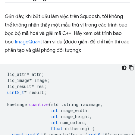
Gần đây, khi bắt đầu làm việc trên Squoosh, tôi không
thể không nhận thấy một mẫu thú vị trong các trình bao
bọc bộ mã hoá và giải mã C++. Hãy xem xét trình bao
bọc
ImageQuant
làm ví dụ (được giảm để chỉ hiển thị các
phần tạo và giải phóng đối tượng):
liq_attr
*
attr
;
liq_image
*
image
;
liq_result
*
res
;
uint8_t
*
result
;
RawImage
quantize
(
std
::
string
rawimage
,
int
image_width
,
int
image_height
,
int
num_colors
,
float
dithering
)
{
const
uint8_t
*
image_buffer
=
(
uint8_t
*
)
rawimage
.
c