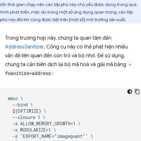
tổn thời gian chạy, nên các lớp phủ này chủ yếu được dùng trong quá
trình phát triển, mặc dù trong một số ứng dụng quan trọng, các lớp
phủ này đôi khi cũng được bật trên [một số] môi trường sản xuất.
Trong trường hợp này, chúng ta quan tâm đến
AddressSanitizer
. Công cụ này có thể phát hiện nhiều
vấn đề liên quan đến con trỏ và bộ nhớ. Để sử dụng,
chúng ta cần biên dịch lại bộ mã hoá và giải mã bằng
-
fsanitize=address
:
emcc
--bind
${
OPTIMIZE
}
--closure
1
-s
ALLOW_MEMORY_GROWTH=1
-s
MODULARIZE=1
-s
'EXPORT_NAME="imagequant"'