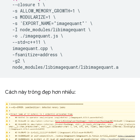
--closure
1
-s
ALLOW_MEMORY_GROWTH=1
-s
MODULARIZE=1
-s
'EXPORT_NAME="imagequant"'
-I
node_modules/libimagequant
-o
./imagequant.js
--std=c++11
imagequant.cpp
-fsanitize=address
-g2
Cách này trông đẹp hơn nhiều: