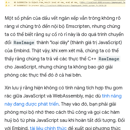
Một số phần của dấu vết ngăn xếp vẫn trông không rõ
ràng vì chúng trỏ đến nội bộ Emscripten, nhưng chúng
ta có thể biết rằng sự cố rò rỉ này là do quá trình chuyển
đổi
RawImage
thành "loại dây" (thành giá trị JavaScript)
của Embind. Thật vậy, khi xem xét mã, chúng ta có thể
thấy rằng chúng ta trả về các thực thể C++
RawImage
cho JavaScript, nhưng chúng ta không bao giờ giải
phóng các thực thể đó ở cả hai bên.
Xin lưu ý rằng hiện không có tính năng tích hợp thu gom
rác giữa JavaScript và WebAssembly, mặc dù
tính năng
này đang được phát triển
. Thay vào đó, bạn phải giải
phóng mọi bộ nhớ theo cách thủ công và gọi các hàm
huỷ bỏ từ phía JavaScript sau khi hoàn tất đối tượng. Đối
với Embind,
tài liệu chính thức
đề xuất gọi phương thức