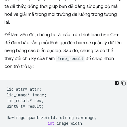
ta đã thấy, đồng thời giúp bạn dễ dàng sử dụng bộ mã
hoá và giải mã trong môi trường đa luồng trong tương
lai.
Để làm việc đó, chúng ta tái cấu trúc trình bao bọc C++
để đảm bảo rằng mỗi lệnh gọi đến hàm sẽ quản lý dữ liệu
riêng bằng các biến cục bộ. Sau đó, chúng ta có thể
thay đổi chữ ký của hàm
free_result
để chấp nhận
con trỏ trở lại:
liq_attr
*
attr
;
liq_image
*
image
;
liq_result
*
res
;
uint8_t
*
result
;
RawImage
quantize
(
std
::
string
rawimage
,
int
image_width
,