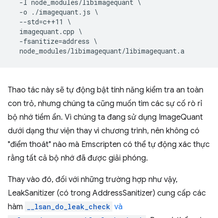
-I
node_modules/libimagequant
-o
./imagequant.js
--std=c++11
imagequant.cpp
-fsanitize=address
Thao tác này sẽ tự động bật tính năng kiểm tra an toàn
con trỏ, nhưng chúng ta cũng muốn tìm các sự cố rò rỉ
bộ nhớ tiềm ẩn. Vì chúng ta đang sử dụng ImageQuant
dưới dạng thư viện thay vì chương trình, nên không có
"điểm thoát" nào mà Emscripten có thể tự động xác thực
rằng tất cả bộ nhớ đã được giải phóng.
Thay vào đó, đối với những trường hợp như vậy,
LeakSanitizer (có trong AddressSanitizer) cung cấp các
hàm
__lsan_do_leak_check
và