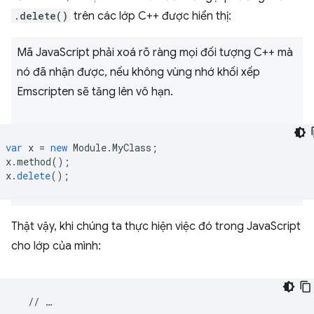
.delete()
trên các lớp C++ được hiển thị:
Mã JavaScript phải xoá rõ ràng mọi đối tượng C++ mà
nó đã nhận được, nếu không vùng nhớ khối xếp
Emscripten sẽ tăng lên vô hạn.
var
x
=
new
Module
.
MyClass
;
x
.
method
();
x
.
delete
();
Thật vậy, khi chúng ta thực hiện việc đó trong JavaScript
cho lớp của mình:
//
…