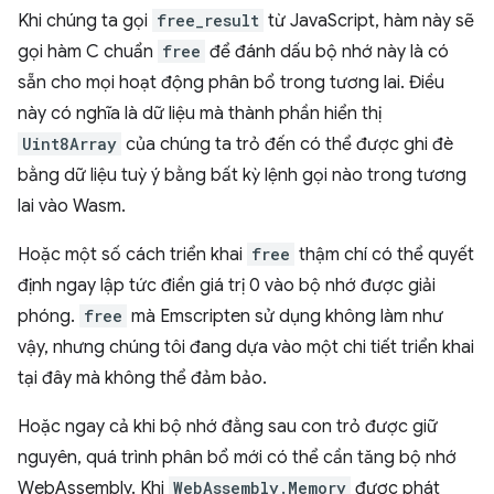
Khi chúng ta gọi
free_result
từ JavaScript, hàm này sẽ
gọi hàm C chuẩn
free
để đánh dấu bộ nhớ này là có
sẵn cho mọi hoạt động phân bổ trong tương lai. Điều
này có nghĩa là dữ liệu mà thành phần hiển thị
Uint8Array
của chúng ta trỏ đến có thể được ghi đè
bằng dữ liệu tuỳ ý bằng bất kỳ lệnh gọi nào trong tương
lai vào Wasm.
Hoặc một số cách triển khai
free
thậm chí có thể quyết
định ngay lập tức điền giá trị 0 vào bộ nhớ được giải
phóng.
free
mà Emscripten sử dụng không làm như
vậy, nhưng chúng tôi đang dựa vào một chi tiết triển khai
tại đây mà không thể đảm bảo.
Hoặc ngay cả khi bộ nhớ đằng sau con trỏ được giữ
nguyên, quá trình phân bổ mới có thể cần tăng bộ nhớ
WebAssembly. Khi
WebAssembly.Memory
được phát