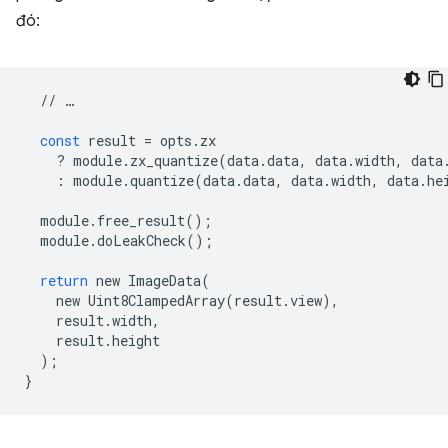
đó:
//
…
const
result
=
opts
.
zx
?
module
.
zx_quantize
(
data
.
data
,
data
.
width
,
data
:
module
.
quantize
(
data
.
data
,
data
.
width
,
data
.
he
module
.
free_result
();
module
.
doLeakCheck
();
return
new
ImageData
(
new
Uint8ClampedArray
(
result
.
view
),
result
.
width
,
result
.
height
);
}