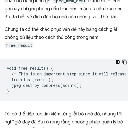
phân bổ bằng lệnh gọi
jpeg_mem_dest
trước đó – lệnh
gọi này chỉ giải phóng cấu trúc nén, mặc dù cấu trúc nén
đó đã biết về đích đến bộ nhớ của chúng ta… Thở dài.
Chúng ta có thể khắc phục vấn đề này bằng cách giải
phóng dữ liệu theo cách thủ công trong hàm
free_result
:
void free_result() {

  /* This is an important step since it will release 
  free(last_result);

  jpeg_destroy_compress(&cinfo);

Tôi có thể tiếp tục tìm kiếm từng lỗi bộ nhớ đó, nhưng tôi
nghĩ giờ đây đã đủ rõ ràng rằng phương pháp quản lý bộ