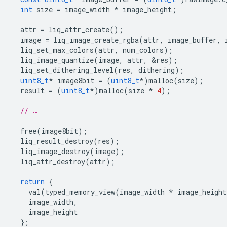
int
size
=
image_width
*
image_height
;
attr
=
liq_attr_create
();
image
=
liq_image_create_rgba
(
attr
,
image_buffer
,
liq_set_max_colors
(
attr
,
num_colors
);
liq_image_quantize
(
image
,
attr
,
&
res
);
liq_set_dithering_level
(
res
,
dithering
);
uint8_t
*
image8bit
=
(
uint8_t
*
)
malloc
(
size
);
result
=
(
uint8_t
*
)
malloc
(
size
*
4
);
// …
free
(
image8bit
);
liq_result_destroy
(
res
);
liq_image_destroy
(
image
);
liq_attr_destroy
(
attr
);
return
{
val
(
typed_memory_view
(
image_width
*
image_height
image_width
,
image_height
};