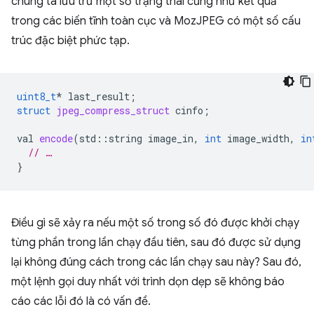
chúng ta lưu trữ một số trạng thái cũng như kết quả
trong các biến tĩnh toàn cục và MozJPEG có một số cấu
trúc đặc biệt phức tạp.
uint8_t
*
last_result
;
struct
jpeg_compress_struct
cinfo
;
val
encode
(
std
::
string
image_in
,
int
image_width
,
in
// …
}
Điều gì sẽ xảy ra nếu một số trong số đó được khởi chạy
từng phần trong lần chạy đầu tiên, sau đó được sử dụng
lại không đúng cách trong các lần chạy sau này? Sau đó,
một lệnh gọi duy nhất với trình dọn dẹp sẽ không báo
cáo các lỗi đó là có vấn đề.