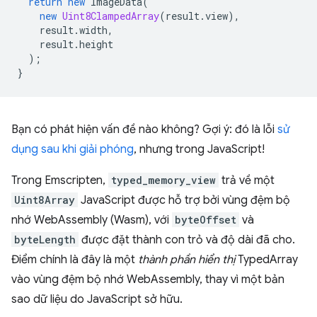
return
new
ImageData
(
new
Uint8ClampedArray
(
result
.
view
),
result
.
width
,
result
.
height
);
}
Bạn có phát hiện vấn đề nào không? Gợi ý: đó là lỗi
sử
dụng sau khi giải phóng
, nhưng trong JavaScript!
Trong Emscripten,
typed_memory_view
trả về một
Uint8Array
JavaScript được hỗ trợ bởi vùng đệm bộ
nhớ WebAssembly (Wasm), với
byteOffset
và
byteLength
được đặt thành con trỏ và độ dài đã cho.
Điểm chính là đây là một
thành phần hiển thị
TypedArray
vào vùng đệm bộ nhớ WebAssembly, thay vì một bản
sao dữ liệu do JavaScript sở hữu.