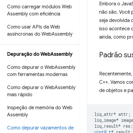
Embora o JavaSc
Como carregar módulos Web
não são. Você 
Assembly com eficiência
seja devolvida
Como usar APIs da Web
isso acontece 
assíncronas do Web
Assembly
ainda, como pro
Padrão su
Depuração do Web
Assembly
Como depurar o Web
Assembly
Recentemente, 
com ferramentas modernas
C++. Vamos co
Como depurar o Web
Assembly
de objetos e p
mais rápido
Inspeção de memória do Web
liq_attr
*
attr
;
Assembly
liq_image
*
imag
liq_result
*
res
;
Como depurar vazamentos de
uint8_t
*
result
;