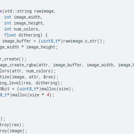
e
(
std
::
string
rawimage
,
int
image_width
,
int
image_height
,
int
num_colors
,
float
dithering
)
{
image_buffer
=
(
uint8_t
*
)
rawimage
.
c_str
();
ge_width
*
image_height
;
r_create
();
age_create_rgba
(
attr
,
image_buffer
,
image_width
,
image_
lors
(
attr
,
num_colors
);
tize
(
image
,
attr
,
&
res
);
ing_level
(
res
,
dithering
);
8bit
=
(
uint8_t
*
)
malloc
(
size
);
8_t
*
)
malloc
(
size
*
4
);
);
troy
(
res
);
roy
(
image
);