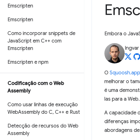
Emsc
Emscripten
Emscripten
Como incorporar snippets de
Embora o JavaSc
Java
Script em C++ com
Ingvar
Emscripten
Emscripten e npm
O
Squoosh.ap
melhorar o tam
Codificação com o Web
é uma demonstr
Assembly
las para a Web.
Como usar linhas de execução
Web
Assembly do C
,
C++ e Rust
A capacidade d
diferenças impo
Detecção de recursos do Web
abordagens de
Assembly