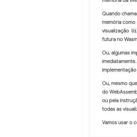
memória da Web
Quando cham
memória como di
visualização
Ui
futura no Wasm
Ou, algumas i
imediatamente
implementação 
Ou, mesmo que 
do WebAssembl
ou pela instru
todas as visual
Vamos usar o c