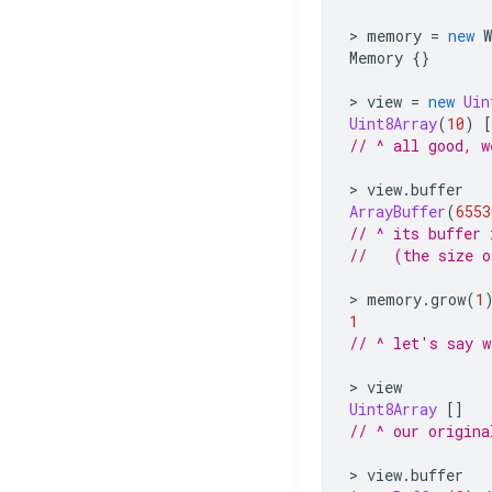
>
memory
=
new
Memory
{}
>
view
=
new
Uin
Uint8Array
(
10
)
[
// ^ all good, w
>
view
.
buffer
ArrayBuffer
(
6553
// ^ its buffer 
//   (the size o
>
memory
.
grow
(
1
1
// ^ let's say w
>
view
Uint8Array
[]
// ^ our origina
>
view
.
buffer