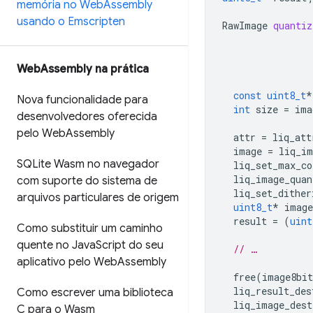
memória no Web
Assembly
usando o Emscripten
RawImage
quantiz
Web
Assembly na prática
const
uint8_t
*
Nova funcionalidade para
int
size
=
ima
desenvolvedores oferecida
pelo Web
Assembly
attr
=
liq_att
image
=
liq_im
SQLite Wasm no navegador
liq_set_max_co
liq_image_quan
com suporte do sistema de
liq_set_dither
arquivos particulares de origem
uint8_t
*
image
result
=
(
uint
Como substituir um caminho
quente no Java
Script do seu
// …
aplicativo pelo Web
Assembly
free
(
image8bit
liq_result_des
Como escrever uma biblioteca
liq_image_dest
C para o Wasm