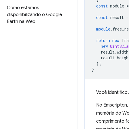
}
const
module
=
Como estamos
disponibilizando o Google
const
result
=
Earth na Web
module
.free_re
return
new
Ima
new
Uint8Cla
result
.
width
result
.
heigh
);
}
Você identific
No Emscripten
memória do We
comprimento fo