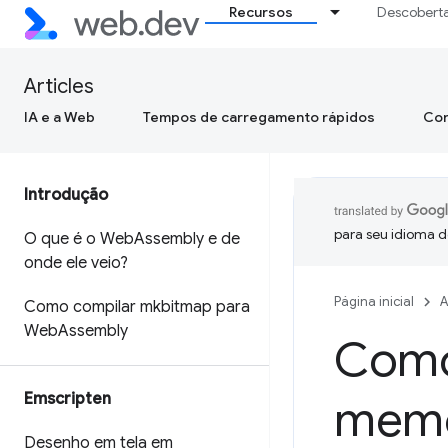
Recursos
Descobert
Articles
IA e a Web
Tempos de carregamento rápidos
Con
Introdução
para seu idioma d
O que é o Web
Assembly e de
onde ele veio?
Página inicial
A
Como compilar mkbitmap para
Web
Assembly
Como
Emscripten
memó
Desenho em tela em