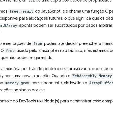
Assembly, em vez de uma cópia dos dados de propriedade d
amos
free_result
do JavaScript, ele chama uma função C 
sponível para alocações futuras, o que significa que os dad
nt8Array
aponta podem ser substituídos por dados arbitrá
.
mplementações de
free
podem até decidir preencher a memór
. O
free
usado pelo Emscripten não faz isso, mas estamos 
que não pode ser garantido.
a memória por trás do ponteiro seja preservada, pode ser 
y com uma nova alocação. Quando o
WebAssembly.Memory
ção
memory.grow
correspondente, ele invalida o
ArrayBuffe
izações apoiadas por ele.
onsole do DevTools (ou Node.js) para demonstrar esse com