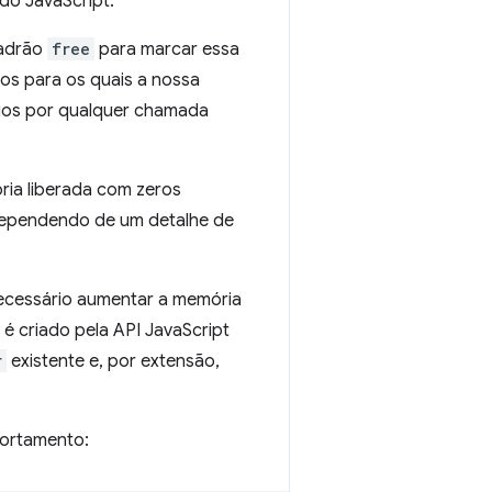
o JavaScript.
padrão
free
para marcar essa
os para os quais a nossa
rios por qualquer chamada
ia liberada com zeros
dependendo de um detalhe de
necessário aumentar a memória
é criado pela API JavaScript
r
existente e, por extensão,
portamento: