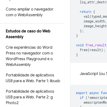
liq_attr_destr
Como ampliar o navegador
return
{
com o Web
Assembly
val
(
typed_me
image_width
,
image_height
};
Estudos de caso do Web
}
Assembly
void
free_result
Crie experiências do Word
free
(
result
);
Press no navegador com o
}
Word
Press Playground e o
Web
Assembly
JavaScript (ou 
Portabilidade de aplicativos
USB para a Web
.
Parte 1: libusb
Portabilidade de aplicativos
export
async
fun
USB para a Web
.
Parte 2: g
if
(
!
emscript
emscriptenMo
Photo2