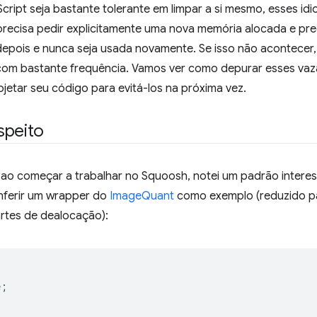
ript seja bastante tolerante em limpar a si mesmo, esses idi
precisa pedir explicitamente uma nova memória alocada e pre
 depois e nunca seja usada novamente. Se isso não acontecer
com bastante frequência. Vamos ver como depurar esses va
jetar seu código para evitá-los na próxima vez.
speito
ao começar a trabalhar no Squoosh, notei um padrão inter
nferir um wrapper do
ImageQuant
como exemplo (reduzido pa
artes de dealocação):
e
;