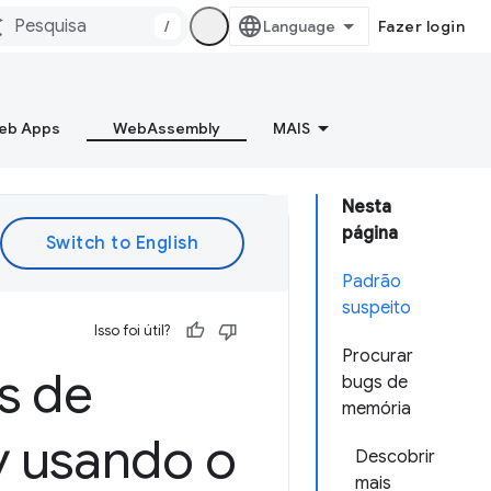
/
Fazer login
Web Apps
WebAssembly
MAIS
Nesta
página
Padrão
suspeito
Isso foi útil?
Procurar
s de
bugs de
memória
 usando o
Descobrir
mais