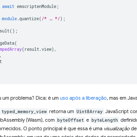
await
emscriptenModule
;
module
.quantize
(
/* … */
);
sult
();
geData
(
mpedArray
(
result
.
view
),
,
t
ou um problema? Dica: é um
uso após a liberação
, mas em Java
,
typed_memory_view
retorna um
Uint8Array
JavaScript co
bAssembly (Wasm), com
byteOffset
e
byteLength
definid
rnecidos. O ponto principal é que essa é uma
visualização
de