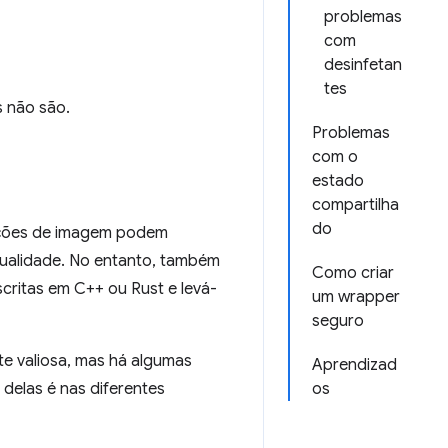
problemas
com
desinfetan
tes
s não são.
Problemas
com o
estado
compartilha
do
ações de imagem podem
qualidade. No entanto, também
Como criar
critas em C++ ou Rust e levá-
um wrapper
seguro
e valiosa, mas há algumas
Aprendizad
 delas é nas diferentes
os