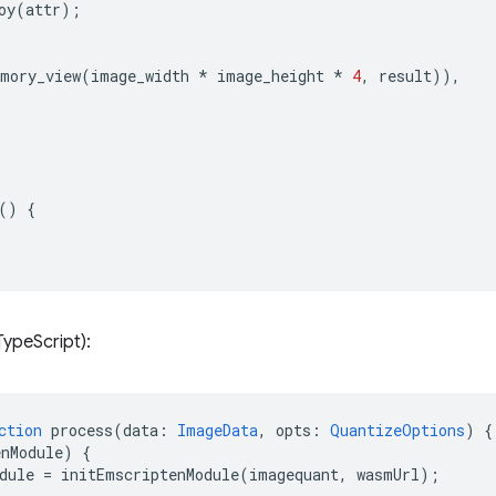
oy
(
attr
);
mory_view
(
image_width
*
image_height
*
4
,
result
)),
()
{
TypeScript):
ction
process
(
data
:
ImageData
,
opts
:
QuantizeOptions
)
{
enModule
)
{
dule
=
initEmscriptenModule
(
imagequant
,
wasmUrl
);