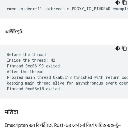
emcc
-std
=
c++11
-pthread
-s
PROXY_TO_PTHREAD
exampl
আউটপুট:
Before the thread

Inside the thread: 42

Pthread 0xc06190 exited.

After the thread

Proxied main thread 0xa05c18 finished with return cod
keeping main thread alive for asynchronous event oper
মরিচা
Emscripten এর বিপরীতে, Rust-এর কোনো বিশেষায়িত এন্ড-টু-