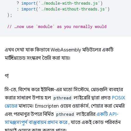
?
import
(
'./module-with-threads.js'
)
:
import
(
'./module-without-threads.js'
)
);
// …now use `module` as you normally would
এখন দেখা যাক কিভাবে WebAssembly মডিউলের একটি
মাল্টিথ্রেডেড সংস্করণ তৈরি করা যায়।
গ
সি-তে, বিশেষ করে ইউনিক্স-এর মতো সিস্টেমে, থ্রেডগুলি ব্যবহার
করার সাধারণ উপায় হল
pthread
লাইব্রেরি দ্বারা প্রদত্ত
POSIX
থ্রেডের
মাধ্যমে। Emscripten ওয়েব ওয়ার্কার্স, শেয়ার করা মেমরি
এবং পরমাণুর উপরে নির্মিত
pthread
লাইব্রেরির
একটি API-
সামঞ্জস্যপূর্ণ বাস্তবায়ন প্রদান করে
, যাতে একই কোড পরিবর্তন
ছাড়াই ওয়েবে কাজ করতে পারে।