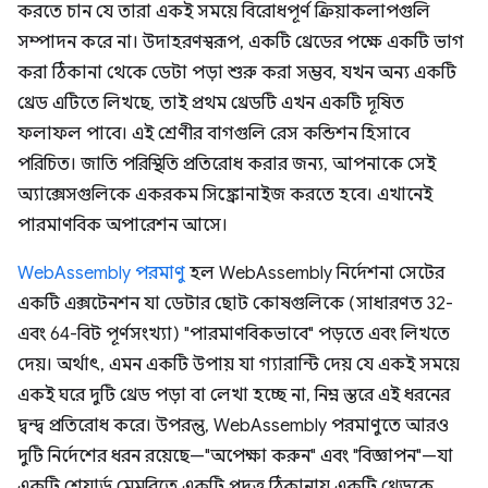
করতে চান যে তারা একই সময়ে বিরোধপূর্ণ ক্রিয়াকলাপগুলি
সম্পাদন করে না। উদাহরণস্বরূপ, একটি থ্রেডের পক্ষে একটি ভাগ
করা ঠিকানা থেকে ডেটা পড়া শুরু করা সম্ভব, যখন অন্য একটি
থ্রেড এটিতে লিখছে, তাই প্রথম থ্রেডটি এখন একটি দূষিত
ফলাফল পাবে। এই শ্রেণীর বাগগুলি রেস কন্ডিশন হিসাবে
পরিচিত। জাতি পরিস্থিতি প্রতিরোধ করার জন্য, আপনাকে সেই
অ্যাক্সেসগুলিকে একরকম সিঙ্ক্রোনাইজ করতে হবে। এখানেই
পারমাণবিক অপারেশন আসে।
WebAssembly পরমাণু
হল WebAssembly নির্দেশনা সেটের
একটি এক্সটেনশন যা ডেটার ছোট কোষগুলিকে (সাধারণত 32-
এবং 64-বিট পূর্ণসংখ্যা) "পারমাণবিকভাবে" পড়তে এবং লিখতে
দেয়। অর্থাৎ, এমন একটি উপায় যা গ্যারান্টি দেয় যে একই সময়ে
একই ঘরে দুটি থ্রেড পড়া বা লেখা হচ্ছে না, নিম্ন স্তরে এই ধরনের
দ্বন্দ্ব প্রতিরোধ করে। উপরন্তু, WebAssembly পরমাণুতে আরও
দুটি নির্দেশের ধরন রয়েছে—"অপেক্ষা করুন" এবং "বিজ্ঞাপন"—যা
একটি শেয়ার্ড মেমরিতে একটি প্রদত্ত ঠিকানায় একটি থ্রেডকে