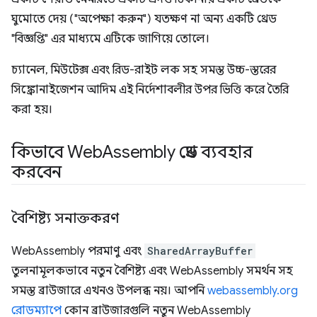
ঘুমোতে দেয় ("অপেক্ষা করুন") যতক্ষণ না অন্য একটি থ্রেড
"বিজ্ঞপ্তি" এর মাধ্যমে এটিকে জাগিয়ে তোলে।
চ্যানেল, মিউটেক্স এবং রিড-রাইট লক সহ সমস্ত উচ্চ-স্তরের
সিঙ্ক্রোনাইজেশন আদিম এই নির্দেশাবলীর উপর ভিত্তি করে তৈরি
করা হয়।
কিভাবে Web
Assembly থ্রেড ব্যবহার
করবেন
বৈশিষ্ট্য সনাক্তকরণ
WebAssembly পরমাণু এবং
SharedArrayBuffer
তুলনামূলকভাবে নতুন বৈশিষ্ট্য এবং WebAssembly সমর্থন সহ
সমস্ত ব্রাউজারে এখনও উপলব্ধ নয়। আপনি
webassembly.org
রোডম্যাপে
কোন ব্রাউজারগুলি নতুন WebAssembly