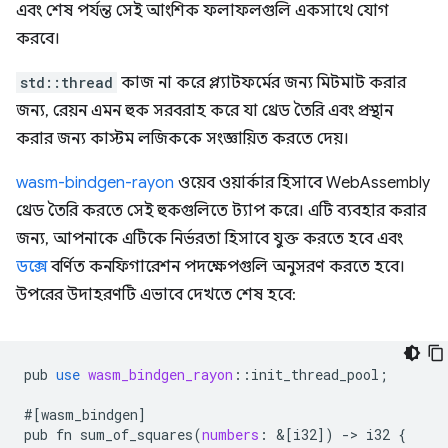
এবং শেষ পর্যন্ত সেই আংশিক ফলাফলগুলি একসাথে যোগ
করবে।
std::thread
কাজ না করে প্ল্যাটফর্মের জন্য মিটমাট করার
জন্য, রেয়ন এমন হুক সরবরাহ করে যা থ্রেড তৈরি এবং প্রস্থান
করার জন্য কাস্টম লজিককে সংজ্ঞায়িত করতে দেয়।
wasm-bindgen-rayon
ওয়েব ওয়ার্কার হিসাবে WebAssembly
থ্রেড তৈরি করতে সেই হুকগুলিতে ট্যাপ করে। এটি ব্যবহার করার
জন্য, আপনাকে এটিকে নির্ভরতা হিসাবে যুক্ত করতে হবে এবং
ডক্সে
বর্ণিত কনফিগারেশন পদক্ষেপগুলি অনুসরণ করতে হবে।
উপরের উদাহরণটি এভাবে দেখতে শেষ হবে:
pub
use
wasm_bindgen_rayon
:
:
init_thread_pool
;
#
[
wasm_bindgen
]
pub
fn
sum_of_squares
(
numbers
:
&
[
i32
]
)
-
>
i32
{