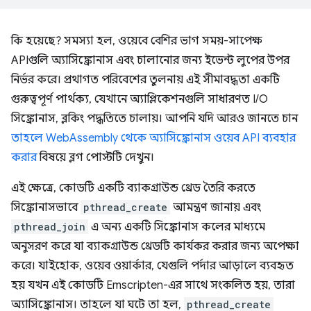
কি হয়েছে? সমস্যা হল, ওয়েবে বেশির ভাগ সময়-সাপেক্ষ
APIগুলি অ্যাসিঙ্ক্রোনাস এবং চালানোর জন্য ইভেন্ট লুপের উপর
নির্ভর করে। প্রথাগত পরিবেশের তুলনায় এই সীমাবদ্ধতা একটি
গুরুত্বপূর্ণ পার্থক্য, যেখানে অ্যাপ্লিকেশনগুলি সাধারণত I/O
সিঙ্ক্রোনাস, ব্লকিং পদ্ধতিতে চালায়। আপনি যদি আরও জানতে চান
তাহলে WebAssembly থেকে অ্যাসিঙ্ক্রোনাস ওয়েব API ব্যবহার
করার
বিষয়ে ব্লগ পোস্টটি দেখুন।
এই ক্ষেত্রে, কোডটি একটি ব্যাকগ্রাউন্ড থ্রেড তৈরি করতে
সিঙ্ক্রোনাসভাবে
pthread_create
আমন্ত্রণ জানায় এবং
pthread_join
এ অন্য একটি সিঙ্ক্রোনাস কলের মাধ্যমে
অনুসরণ করে যা ব্যাকগ্রাউন্ড থ্রেডটি কার্যকর করার জন্য অপেক্ষা
করে। যাইহোক, ওয়েব ওয়ার্কার, যেগুলি পর্দার আড়ালে ব্যবহৃত
হয় যখন এই কোডটি Emscripten-এর সাথে সংকলিত হয়, তারা
অ্যাসিঙ্ক্রোনাস। তাহলে যা ঘটে তা হল,
pthread_create