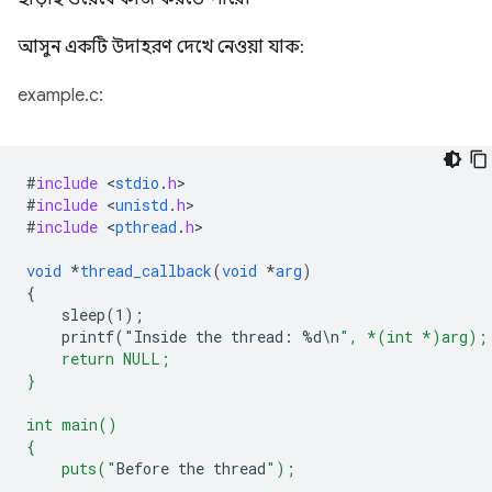
আসুন একটি উদাহরণ দেখে নেওয়া যাক:
example.c:
#
include
<
stdio
.
h
#
include
<
unistd
.
h
#
include
<
pthread
.
h
>

void
*
thread_callback
(
void
*
arg
)
{
sleep(1)
;
printf("Inside
the
thread
:
%
d
\
n
", *(int *)arg);
    return NULL;
}
int main()
{
    puts("
Before
the
thread
");