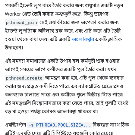
পরবর্তী ইভেন্ট লুপ রানে তৈরি করার জন্য শুধুমাত্র একটি নতুন
Worker থ্রেড তৈরি করার
সময়সূচী করে
, কিন্তু তারপর
pthread_join
সেই ওয়ার্কারের জন্য অপেক্ষা করার জন্য
ইভেন্ট লুপটিকে অবিলম্বে ব্লক করে, এবং এটি করে এটি তৈরি
হওয়া থেকে বাধা দেয়। এটি একটি
অচলাবস্থার
একটি ক্লাসিক
উদাহরণ।
এই সমস্যা সমাধানের একটি উপায় হল কর্মসূচী শুরু হওয়ার
আগেই সময়ের আগে কর্মীদের একটি পুল তৈরি করা। যখন
pthread_create
আমন্ত্রণ করা হয়, এটি পুল থেকে ব্যবহার
করার জন্য প্রস্তুত কর্মী নিতে পারে, এর ব্যাকগ্রাউন্ড থ্রেডে প্রদত্ত
কলব্যাক চালাতে পারে এবং কর্মীকে পুলে ফিরিয়ে দিতে পারে।
এই সমস্তগুলি সিঙ্ক্রোনাসভাবে করা যেতে পারে, তাই পুলটি যথেষ্ট
বড় না হওয়া পর্যন্ত কোনও অচলাবস্থা থাকবে না।
এমস্ক্রিপ্টেন
-s PTHREAD_POOL_SIZE=...
বিকল্পের সাথে ঠিক
এটিই অনুমতি দেয়। এটি সিপিইউতে যতগুলি কোর রয়েছে