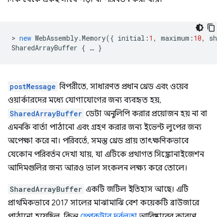
>
new
WebAssembly
.
Memory
({
initial
:
1
,
maximum
:
10
,
sh
SharedArrayBuffer
{
…
}
postMessage
বিপরীতে, সাধারণত প্রধান থ্রেড এবং ওয়েব
ওয়ার্কারদের মধ্যে যোগাযোগের জন্য ব্যবহৃত হয়,
SharedArrayBuffer
ডেটা অনুলিপি করার প্রয়োজন হয় না বা
এমনকি বার্তা পাঠানো এবং গ্রহণ করার জন্য ইভেন্ট লুপের জন্য
অপেক্ষা করে না। পরিবর্তে, সমস্ত থ্রেড প্রায় তাৎক্ষণিকভাবে
যেকোন পরিবর্তন দেখা যায়, যা এটিকে প্রথাগত সিঙ্ক্রোনাইজেশন
আদিমগুলির জন্য আরও ভাল সংকলন লক্ষ্য করে তোলে।
SharedArrayBuffer
একটি জটিল ইতিহাস আছে। এটি
প্রাথমিকভাবে 2017 সালের মাঝামাঝি বেশ কয়েকটি ব্রাউজারে
পাঠানো হয়েছিল, কিন্তু
স্পেকটার দুর্বলতা
আবিষ্কারের কারণে