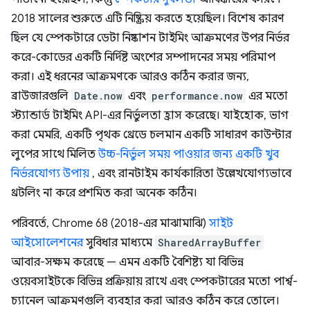
2018 সালের শুরুতে এটি নিষ্ক্রিয় করতে হয়েছিল। বিশেষ কারণ
ছিল যে স্পেকটারে ডেটা নিষ্কাশন টাইমিং আক্রমণের উপর নির্ভর
করে-কোডের একটি নির্দিষ্ট অংশের সম্পাদনের সময় পরিমাপ
করা। এই ধরনের আক্রমণকে আরও কঠিন করার জন্য,
ব্রাউজারগুলি
Date.now
এবং
performance.now
এর মতো
স্ট্যান্ডার্ড টাইমিং API-এর নির্ভুলতা হ্রাস করেছে। যাইহোক, ভাগ
করা মেমরি, একটি পৃথক থ্রেডে চলমান একটি সাধারণ কাউন্টার
লুপের সাথে মিলিত
উচ্চ-নির্ভুল সময় পাওয়ার জন্য একটি খুব
নির্ভরযোগ্য উপায়
, এবং রানটাইম কার্যকারিতা উল্লেখযোগ্যভাবে
থ্রটলিং না করে প্রশমিত করা অনেক কঠিন।
পরিবর্তে, Chrome 68 (2018-এর মাঝামাঝি)
সাইট
আইসোলেশনের
সুবিধার মাধ্যমে
SharedArrayBuffer
আবার-সক্ষম করেছে — এমন একটি বৈশিষ্ট্য যা বিভিন্ন
ওয়েবসাইটকে বিভিন্ন প্রক্রিয়ায় রাখে এবং স্পেকটারের মতো পার্শ্ব-
চ্যানেল আক্রমণগুলি ব্যবহার করা আরও কঠিন করে তোলে।