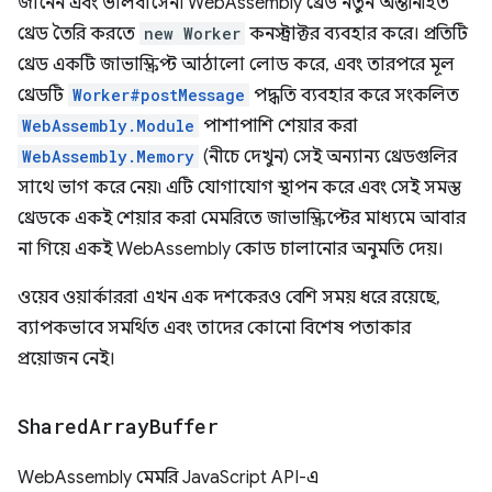
জানেন এবং ভালবাসেন৷ WebAssembly থ্রেড নতুন অন্তর্নিহিত
থ্রেড তৈরি করতে
new Worker
কনস্ট্রাক্টর ব্যবহার করে। প্রতিটি
থ্রেড একটি জাভাস্ক্রিপ্ট আঠালো লোড করে, এবং তারপরে মূল
থ্রেডটি
Worker#postMessage
পদ্ধতি ব্যবহার করে সংকলিত
WebAssembly.Module
পাশাপাশি শেয়ার করা
WebAssembly.Memory
(নীচে দেখুন) সেই অন্যান্য থ্রেডগুলির
সাথে ভাগ করে নেয়৷ এটি যোগাযোগ স্থাপন করে এবং সেই সমস্ত
থ্রেডকে একই শেয়ার করা মেমরিতে জাভাস্ক্রিপ্টের মাধ্যমে আবার
না গিয়ে একই WebAssembly কোড চালানোর অনুমতি দেয়।
ওয়েব ওয়ার্কাররা এখন এক দশকেরও বেশি সময় ধরে রয়েছে,
ব্যাপকভাবে সমর্থিত এবং তাদের কোনো বিশেষ পতাকার
প্রয়োজন নেই।
Shared
Array
Buffer
WebAssembly মেমরি JavaScript API-এ