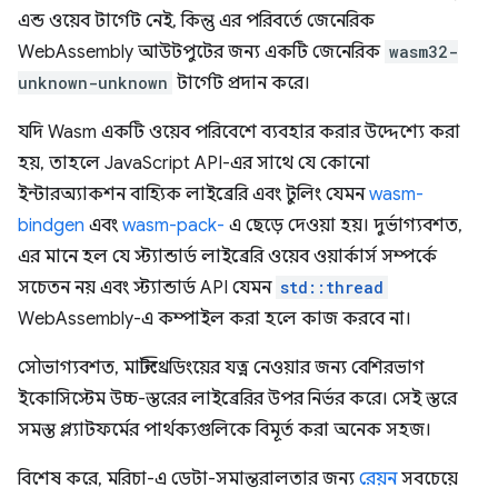
এন্ড ওয়েব টার্গেট নেই, কিন্তু এর পরিবর্তে জেনেরিক
WebAssembly আউটপুটের জন্য একটি জেনেরিক
wasm32-
unknown-unknown
টার্গেট প্রদান করে।
যদি Wasm একটি ওয়েব পরিবেশে ব্যবহার করার উদ্দেশ্যে করা
হয়, তাহলে JavaScript API-এর সাথে যে কোনো
ইন্টারঅ্যাকশন বাহ্যিক লাইব্রেরি এবং টুলিং যেমন
wasm-
bindgen
এবং
wasm-pack-
এ ছেড়ে দেওয়া হয়। দুর্ভাগ্যবশত,
এর মানে হল যে স্ট্যান্ডার্ড লাইব্রেরি ওয়েব ওয়ার্কার্স সম্পর্কে
সচেতন নয় এবং স্ট্যান্ডার্ড API যেমন
std::thread
WebAssembly-এ কম্পাইল করা হলে কাজ করবে না।
সৌভাগ্যবশত, মাল্টিথ্রেডিংয়ের যত্ন নেওয়ার জন্য বেশিরভাগ
ইকোসিস্টেম উচ্চ-স্তরের লাইব্রেরির উপর নির্ভর করে। সেই স্তরে
সমস্ত প্ল্যাটফর্মের পার্থক্যগুলিকে বিমূর্ত করা অনেক সহজ।
বিশেষ করে, মরিচা-এ ডেটা-সমান্তরালতার জন্য
রেয়ন
সবচেয়ে