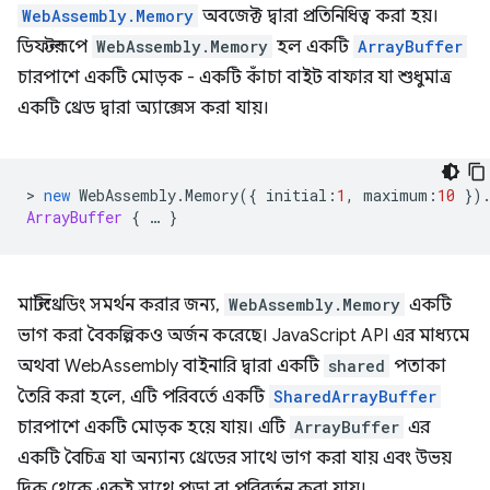
WebAssembly.Memory
অবজেক্ট দ্বারা প্রতিনিধিত্ব করা হয়।
ডিফল্টরূপে
WebAssembly.Memory
হল একটি
ArrayBuffer
চারপাশে একটি মোড়ক - একটি কাঁচা বাইট বাফার যা শুধুমাত্র
একটি থ্রেড দ্বারা অ্যাক্সেস করা যায়।
>
new
WebAssembly
.
Memory
({
initial
:
1
,
maximum
:
10
})
ArrayBuffer
{
…
}
মাল্টিথ্রেডিং সমর্থন করার জন্য,
WebAssembly.Memory
একটি
ভাগ করা বৈকল্পিকও অর্জন করেছে। JavaScript API এর মাধ্যমে
অথবা WebAssembly বাইনারি দ্বারা একটি
shared
পতাকা
তৈরি করা হলে, এটি পরিবর্তে একটি
SharedArrayBuffer
চারপাশে একটি মোড়ক হয়ে যায়। এটি
ArrayBuffer
এর
একটি বৈচিত্র যা অন্যান্য থ্রেডের সাথে ভাগ করা যায় এবং উভয়
দিক থেকে একই সাথে পড়া বা পরিবর্তন করা যায়।