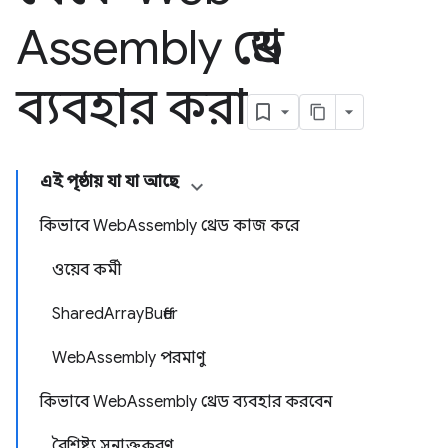
Assembly থ্রেড
ব্যবহার করা
এই পৃষ্ঠায় যা যা আছে
কিভাবে WebAssembly থ্রেড কাজ করে
ওয়েব কর্মী
SharedArrayBuffer
WebAssembly পরমাণু
কিভাবে WebAssembly থ্রেড ব্যবহার করবেন
বৈশিষ্ট্য সনাক্তকরণ