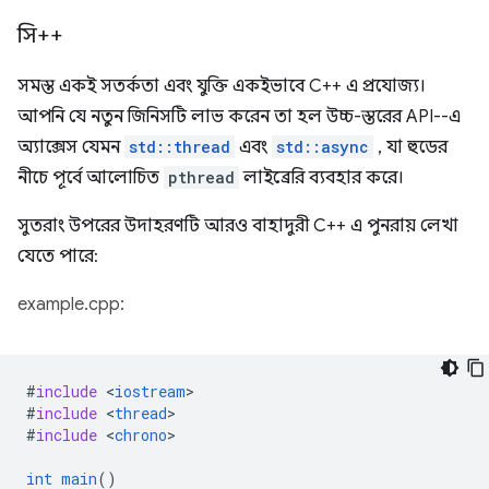
সি++
সমস্ত একই সতর্কতা এবং যুক্তি একইভাবে C++ এ প্রযোজ্য।
আপনি যে নতুন জিনিসটি লাভ করেন তা হল উচ্চ-স্তরের API--এ
অ্যাক্সেস যেমন
std::thread
এবং
std::async
, যা হুডের
নীচে পূর্বে আলোচিত
pthread
লাইব্রেরি ব্যবহার করে।
সুতরাং উপরের উদাহরণটি আরও বাহাদুরী C++ এ পুনরায় লেখা
যেতে পারে:
example.cpp:
#
include
<
iostream
#
include
<
thread
#
include
<
chrono
>

int
main
()