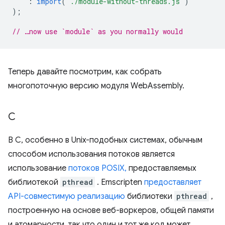
:
import
(
'./module-without-threads.js'
)
);
// …now use `module` as you normally would
Теперь давайте посмотрим, как собрать
многопоточную версию модуля WebAssembly.
С
В C, особенно в Unix-подобных системах, обычным
способом использования потоков является
использование
потоков POSIX,
предоставляемых
библиотекой
pthread
. Emscripten
предоставляет
API-совместимую реализацию
библиотеки
pthread
,
построенную на основе веб-воркеров, общей памяти
и атомарности, так что один и тот же код может