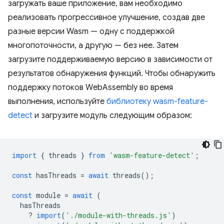
загружать ваше приложение, вам необходимо
реализовать прогрессивное улучшение, создав две
разные версии Wasm — одну с поддержкой
многопоточности, а другую — без нее. Затем
загрузите поддерживаемую версию в зависимости от
результатов обнаружения функций. Чтобы обнаружить
поддержку потоков WebAssembly во время
выполнения, используйте
библиотеку wasm-feature-
detect
и загрузите модуль следующим образом:
import
{
threads
}
from
'wasm-feature-detect'
;
const
hasThreads
=
await
threads
();
const
module
=
await
(
hasThreads
?
import
(
'./module-with-threads.js'
)