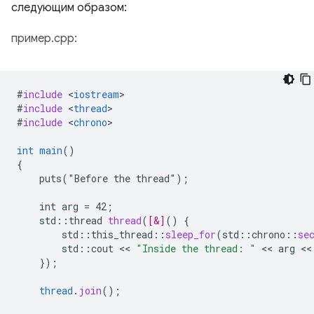
следующим образом:
пример.cpp:
#
include
<
iostream
#
include
<
thread
#
include
<
chrono
>

int
main
()
{
puts("Before
the
thread")
;
int
arg
=
42
;
std
:
:
thread
thread
(
[&]
(
)
{
std
::
this_thread
::
sleep_for
(
std
::
chrono
::
se
std
:
:
cout
 << 
"Inside the thread: "
 << 
arg
 <<
}
);
thread
.
join
();