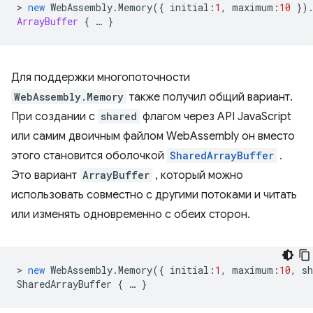
>
new
WebAssembly
.
Memory
({
initial
:
1
,
maximum
:
10
})
ArrayBuffer
{
…
}
Для поддержки многопоточности
WebAssembly.Memory
также получил общий вариант.
При создании с
shared
флагом через API JavaScript
или самим двоичным файлом WebAssembly он вместо
этого становится оболочкой
SharedArrayBuffer
.
Это вариант
ArrayBuffer
, который можно
использовать совместно с другими потоками и читать
или изменять одновременно с обеих сторон.
>
new
WebAssembly
.
Memory
({
initial
:
1
,
maximum
:
10
,
sh
SharedArrayBuffer
{
…
}