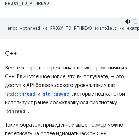
PROXY_TO_PTHREAD
:
emcc
-pthread
-s
PROXY_TO_PTHREAD
example.c
-o
С++
Все те же предостережения и логика применимы и к
C++. Единственное новое, что вы получаете, — это
доступ к API более высокого уровня, таким как
std::thread
и
std::async
, которые под капотом
используют ранее обсуждавшуюся библиотеку
pthread
.
Таким образом, приведенный выше пример можно
переписать на более идиоматическом C++