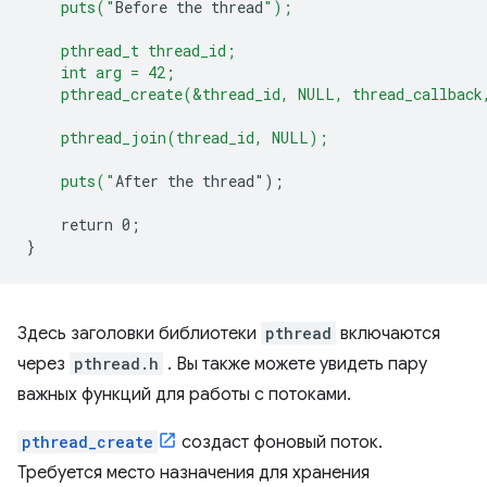
    puts("
Before
the
thread
");
    pthread_t thread_id;
    int arg = 42;
    pthread_create(&thread_id, NULL, thread_callback
    pthread_join(thread_id, NULL);
    puts("
After
the
thread
"
);
return
0
;
}
Здесь заголовки библиотеки
pthread
включаются
через
pthread.h
. Вы также можете увидеть пару
важных функций для работы с потоками.
pthread_create
создаст фоновый поток.
Требуется место назначения для хранения