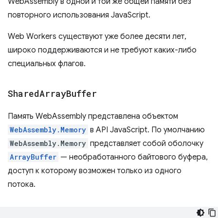
WebAssembly в одной и той же общей памяти без
повторного использования JavaScript.
Web Workers существуют уже более десяти лет,
широко поддерживаются и не требуют каких-либо
специальных флагов.
Shared
Array
Buffer
Память WebAssembly представлена ​​объектом
WebAssembly.Memory
в API JavaScript. По умолчанию
WebAssembly.Memory
представляет собой оболочку
ArrayBuffer
— необработанного байтового буфера,
доступ к которому возможен только из одного
потока.