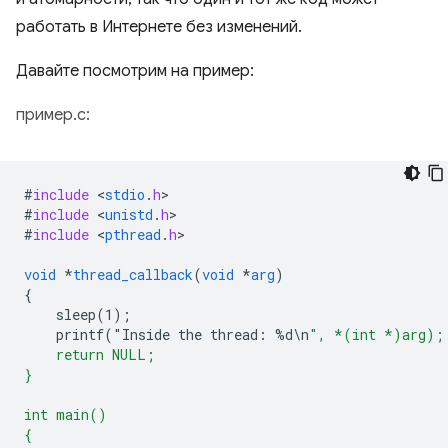
работать в Интернете без изменений.
Давайте посмотрим на пример:
пример.с:
#
include
<
stdio
.
h
#
include
<
unistd
.
h
#
include
<
pthread
.
h
>

void
*
thread_callback
(
void
*
arg
)
{
sleep(1)
;
printf("Inside
the
thread
:
%
d
\
n
", *(int *)arg);
    return NULL;
}
int main()
{