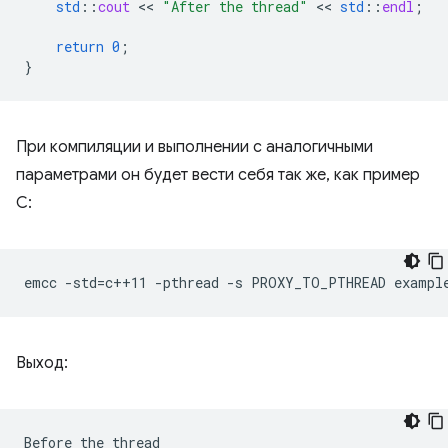
std
::
cout
 << 
"After the thread"
 << 
std
::
endl
;
return
0
;
}
При компиляции и выполнении с аналогичными
параметрами он будет вести себя так же, как пример
C:
emcc
-std
=
c++11
-pthread
-s
PROXY_TO_PTHREAD
exampl
Выход:
Before the thread
