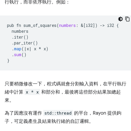
行執行，而非依序執行。例如：
pub
fn
sum_of_squares
(
numbers
:
&
[
i32
]
)
-
>
i32
{
numbers
.
iter
()
.
par_iter
()
.
map
(
|
x
|
x
*
x
)
.
sum
()
}
只要稍微修改一下，程式碼就會分割輸入資料，在平行執行
緒中計算
x * x
和部分和，最後將這些部分結果加總起
來。
為了因應沒有運作
std::thread
的平台，Rayon 提供鉤
子，可定義產生及結束執行緒的自訂邏輯。