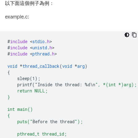
以下面這個例子為例：
example.c:
#
include
<
stdio
.
h
#
include
<
unistd
.
h
#
include
<
pthread
.
h
>

void
*
thread_callback
(
void
*
arg
)
{
sleep(1)
;
printf("Inside
the
thread
:
%
d
\
n
", *(int *)arg);
    return NULL;
}
int main()
{
    puts("
Before
the
thread
");
    pthread_t thread_id;