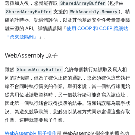
選擇加入後，您就能存取
SharedArrayBuffer
(包括由
SharedArrayBuffer
支援的
WebAssembly.Memory
)、精
確的計時器、記憶體評估，以及其他基於安全性考量需要隔
離來源的 API。詳情請參閱「
使用 COOP 和 COEP 讓網站
『跨來源隔離』
」。
Web
Assembly 原子
雖然
SharedArrayBuffer
允許每個執行緒讀取及寫入相
同的記憶體，但為了確保正確的通訊，您必須確保這些執行
緒不會同時執行衝突的作業。舉例來說，當一個執行緒開始
從共用位址讀取資料時，另一個執行緒可能會寫入該位址，
因此第一個執行緒會取得損毀的結果。這類錯誤稱為競爭狀
況。為避免競爭狀態，您必須以某種方式同步處理這些存取
作業。這時就需要原子作業。
WebAssembly 原子操作
是 WebAssembly 指令集的擴充功