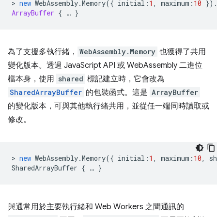
>
new
WebAssembly
.
Memory
({
initial
:
1
,
maximum
:
10
})
ArrayBuffer
{
…
}
為了支援多執行緒，
WebAssembly.Memory
也獲得了共用
變化版本。透過 JavaScript API 或 WebAssembly 二進位
檔本身，使用
shared
標記建立時，它會改為
SharedArrayBuffer
的包裝函式。這是
ArrayBuffer
的變化版本，可與其他執行緒共用，並從任一端同時讀取或
修改。
>
new
WebAssembly
.
Memory
({
initial
:
1
,
maximum
:
10
,
sh
SharedArrayBuffer
{
…
}
與通常用於主要執行緒和 Web Workers 之間通訊的