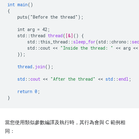
int
main
()
{
puts("Before
the
thread")
;
int
arg
=
42
;
std
:
:
thread
thread
(
[&]
(
)
{
std
::
this_thread
::
sleep_for
(
std
::
chrono
::
se
std
:
:
cout
 << 
"Inside the thread: "
 << 
arg
 <<
}
);
thread
.
join
();
std
::
cout
 << 
"After the thread"
 << 
std
::
endl
;
return
0
;
}
當您使用類似參數編譯及執行時，其行為會與 C 範例相
同：