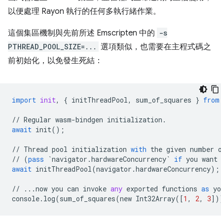
以便處理 Rayon 執行的任何多執行緒作業。
這個集區機制與先前所述 Emscripten 中的
-s
PTHREAD_POOL_SIZE=...
選項類似，也需要在主程式碼之
前初始化，以免發生死結：
import
init
,
{
initThreadPool
,
sum_of_squares
}
from
//
Regular
wasm
-
bindgen
initialization
.
await
init
();
//
Thread
pool
initialization
with
the
given
number
//
(
pass
`
navigator
.
hardwareConcurrency
`
if
you
want
await
initThreadPool
(
navigator
.
hardwareConcurrency
);
//
...
now
you
can
invoke
any
exported
functions
as
yo
console
.
log
(
sum_of_squares
(
new
Int32Array
([
1
,
2
,
3
])