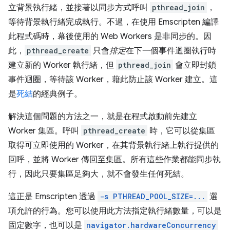
立背景執行緒，並接著以同步方式呼叫
pthread_join
，
等待背景執行緒完成執行。不過，在使用 Emscripten 編譯
此程式碼時，幕後使用的 Web Workers 是非同步的。因
此，
pthread_create
只會
排定
在下一個事件迴圈執行時
建立新的 Worker 執行緒，但
pthread_join
會立即封鎖
事件迴圈，等待該 Worker，藉此防止該 Worker 建立。這
是
死結
的經典例子。
解決這個問題的方法之一，就是在程式啟動前先建立
Worker 集區。呼叫
pthread_create
時，它可以從集區
取得可立即使用的 Worker，在其背景執行緒上執行提供的
回呼，並將 Worker 傳回至集區。所有這些作業都能同步執
行，因此只要集區足夠大，就不會發生任何死結。
這正是 Emscripten 透過
-s PTHREAD_POOL_SIZE=...
選
項允許的行為。您可以使用此方法指定執行緒數量，可以是
固定數字，也可以是
navigator.hardwareConcurrency