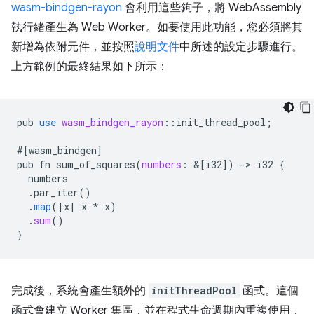
wasm-bindgen-rayon
會利用這些鉤子，將 WebAssembly
執行緒產生為 Web Worker。如要使用此功能，您必須將其
新增為依附元件，並按照
說明文件
中所述的設定步驟進行。
上方範例的最終結果如下所示：
pub
use
wasm_bindgen_rayon
:
:
init_thread_pool
;
#
[
wasm_bindgen
]
pub
fn
sum_of_squares
(
numbers
:
&
[
i32
]
)
-
>
i32
{
numbers
.
par_iter
()
.
map
(
|
x
|
x
*
x
)
.
sum
()
}
完成後，系統會產生額外的
initThreadPool
函式。這個
函式會建立 Worker 集區，並在程式生命週期內重複使用，