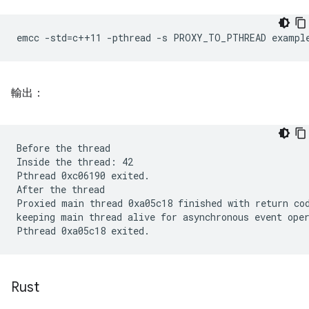
emcc
-std
=
c++11
-pthread
-s
PROXY_TO_PTHREAD
exampl
輸出：
Before the thread

Inside the thread: 42

Pthread 0xc06190 exited.

After the thread

Proxied main thread 0xa05c18 finished with return cod
keeping main thread alive for asynchronous event oper
Rust