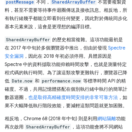
postMessage
不同，
SharedArrayBuffer
不需要複製資
料，甚至不需要等待事件迴圈傳送及接收訊息。相反地，所
有執行緒幾乎都能立即看到任何變更，因此對於傳統同步化
基本元素來說，這會是更理想的編譯目標。
SharedArrayBuffer
的歷史相當複雜。這項功能最初是
在 2017 年中旬於多個瀏覽器中推出，但由於發現
Spectre
安全漏洞
，因此在 2018 年初必須停用。具體原因是
Spectre 中的資料擷取功能仰賴時間攻擊，也就是測量特定
程式碼的執行時間。為了讓這類攻擊更難執行，瀏覽器已降
低
Date.now
和
performance.now
等標準時間 API 的精
確度。不過，共用記憶體搭配在個別執行緒中執行的簡單計
數器迴圈，
也是取得高精確度時間安排的非常可靠方法
，如
果不大幅降低執行階段效能，要減輕這類問題就更加困難。
相反地，Chrome 68 (2018 年中旬) 則是利用
網站隔離
功能
再次啟用
SharedArrayBuffer
，這項功能會將不同網站