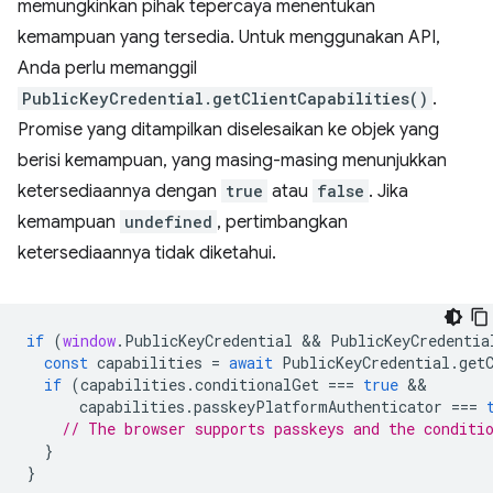
memungkinkan pihak tepercaya menentukan
kemampuan yang tersedia. Untuk menggunakan API,
Anda perlu memanggil
PublicKeyCredential.getClientCapabilities()
.
Promise yang ditampilkan diselesaikan ke objek yang
berisi kemampuan, yang masing-masing menunjukkan
ketersediaannya dengan
true
atau
false
. Jika
kemampuan
undefined
, pertimbangkan
ketersediaannya tidak diketahui.
if
(
window
.
PublicKeyCredential
 && 
PublicKeyCredentia
const
capabilities
=
await
PublicKeyCredential
.
get
if
(
capabilities
.
conditionalGet
===
true
capabilities
.
passkeyPlatformAuthenticator
===
// The browser supports passkeys and the conditi
}
}