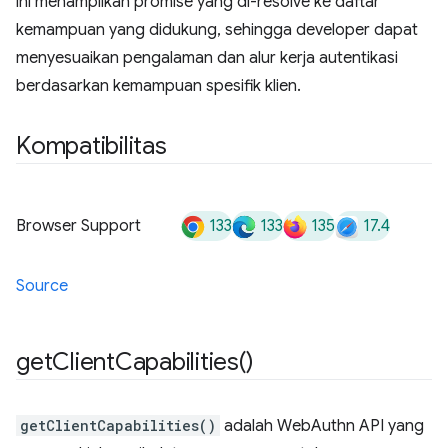
ini menampilkan promise yang di-resolve ke daftar
kemampuan yang didukung, sehingga developer dapat
menyesuaikan pengalaman dan alur kerja autentikasi
berdasarkan kemampuan spesifik klien.
Kompatibilitas
133
133
135
17.4
Browser Support
Source
get
Client
Capabilities(
)
getClientCapabilities()
adalah WebAuthn API yang