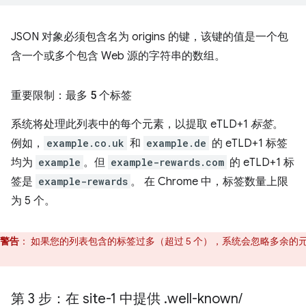
JSON 对象必须包含名为 origins 的键，该键的值是一个包
含一个或多个包含 Web 源的字符串的数组。
重要限制：最多 5 个标签
系统将处理此列表中的每个元素，以提取 eTLD+1
标签
。
例如，
example.co.uk
和
example.de
的 eTLD+1 标签
均为
example
。但
example-rewards.com
的 eTLD+1 标
签是
example-rewards
。 在 Chrome 中，标签数量上限
为 5 个。
警告
：
如果您的列表包含的标签过多（超过 5 个），系统会忽略多余的
。
第 3 步：在 site-1 中提供
.
well-known
/