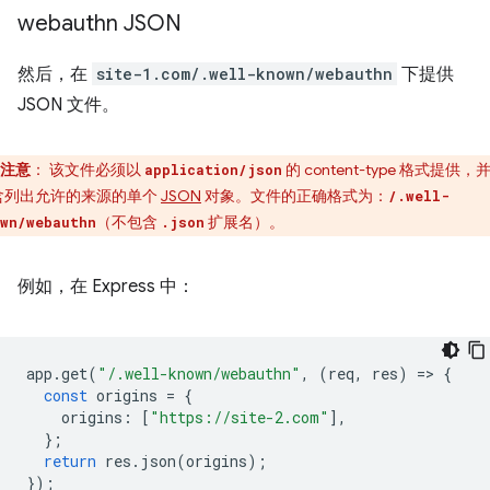
webauthn JSON
然后，在
site-1.com/.well-known/webauthn
下提供
JSON 文件。
注意
：
该文件必须以
的 content-type 格式提供，
application/json
含列出允许的来源的单个
JSON
对象。文件的正确格式为：
/.well-
（不包含
扩展名）。
wn/webauthn
.json
例如，在 Express 中：
app
.
get
(
"/.well-known/webauthn"
,
(
req
,
res
)
=
>
{
const
origins
=
{
origins
:
[
"https://site-2.com"
],
};
return
res
.
json
(
origins
);
});