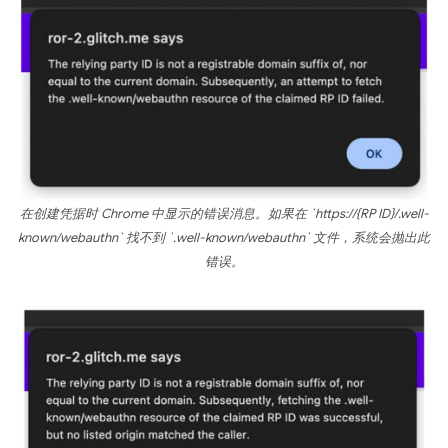
在创建凭据时 Chrome 中显示的错误消息。如果在 `https://{RP ID}/.well-
known/webauthn` 找不到 `.well-known/webauthn` 文件，系统会抛出此
错误。