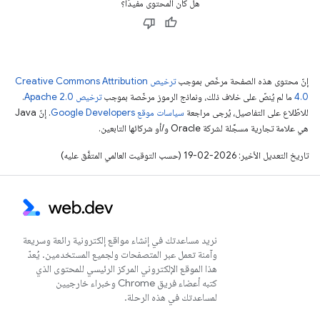
هل كان المحتوى مفيدًا؟
إنّ محتوى هذه الصفحة مرخّص بموجب
ترخيص Creative Commons Attribution
4.0‏
ما لم يُنصّ على خلاف ذلك، ونماذج الرموز مرخّصة بموجب
ترخيص Apache 2.0‏
.
للاطّلاع على التفاصيل، يُرجى مراجعة
سياسات موقع Google Developers‏
. إنّ Java
هي علامة تجارية مسجَّلة لشركة Oracle و/أو شركائها التابعين.
تاريخ التعديل الأخير: 2026-02-19 (حسب التوقيت العالمي المتفَّق عليه)
نريد مساعدتك في إنشاء مواقع إلكترونية رائعة وسريعة
وآمنة تعمل عبر المتصفحات ولجميع المستخدمين. يُعدّ
هذا الموقع الإلكتروني المركز الرئيسي للمحتوى الذي
كتبه أعضاء فريق Chrome وخبراء خارجيين
لمساعدتك في هذه الرحلة.