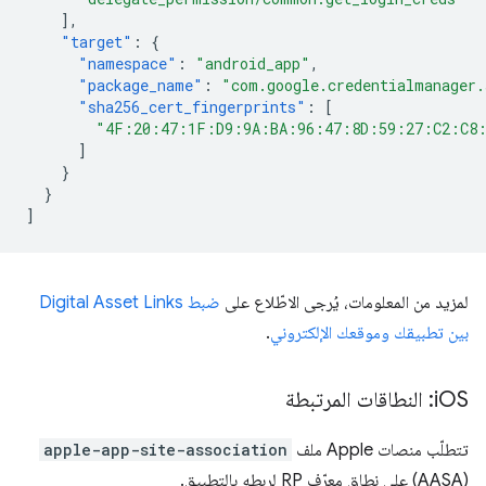
],
"target"
:
{
"namespace"
:
"android_app"
,
"package_name"
:
"com.google.credentialmanager
"sha256_cert_fingerprints"
:
[
"4F:20:47:1F:D9:9A:BA:96:47:8D:59:27:C2:C8
]
}
}
]
لمزيد من المعلومات، يُرجى الاطّلاع على
ضبط Digital Asset Links
بين تطبيقك وموقعك الإلكتروني
.
OS: النطاقات المرتبطة
‫i
تتطلّب منصات Apple ملف
apple-app-site-association
(AASA) على نطاق معرّف RP لربطه بالتطبيق.