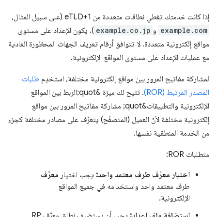
إذا كانت خدمتك تغطي نطاقات متعددة من eTLD+1 (على سبيل المثال،
example.com
و
example.co.jp
)، يكون الإعداد على مستوى
مواقع إلكترونية متعددة. لا تتوافق أرقام تعريف الجهات المحظورة العادية
مع عمليات الإعداد على مستوى المواقع الإلكترونية.
لمشاركة مفاتيح المرور بين مواقع إلكترونية مختلفة، استخدِم
طلبات
المصدر المرتبط (ROR)
. تتيح لك ميزة &quot;الربط بين المواقع
الإلكترونية والتطبيقات&quot; مشاركة مفاتيح المرور بين مواقع
إلكترونية مختلفة لأنّ العميل (المتصفّح) يتعرّف على مصادر مختلفة كجزء
من الخدمة المنطقية نفسها.
متطلبات ROR:
اختيار معرّف طرف معتمد واحد:
يجب اختيار
معرّف
طرف معتمد واحد واستخدامه في جميع المواقع
الإلكترونية.
استضافة ملف إعداد:
يجب أن يستضيف نطاق معرّف RP