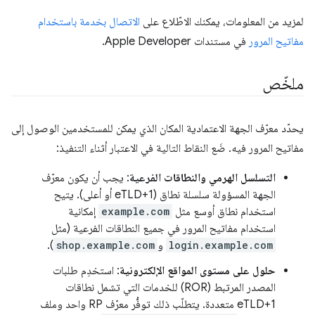
لمزيد من المعلومات، يمكنك الاطّلاع على
الاتصال بخدمة باستخدام
مفاتيح المرور
في مستندات Apple Developer.
ملخّص
يحدّد معرّف الجهة الاعتمادية المكان الذي يمكن للمستخدمين الوصول إلى
مفاتيح المرور فيه. ضَع النقاط التالية في الاعتبار أثناء التنفيذ:
التسلسل الهرمي والنطاقات الفرعية
: يجب أن يكون معرّف
الجهة المسؤولة سلسلة نطاق (eTLD+1 أو أعلى). يتيح
استخدام نطاق أوسع مثل
example.com
إمكانية
استخدام مفاتيح المرور في جميع النطاقات الفرعية (مثل
login.example.com
و
shop.example.com
).
حلول على مستوى المواقع الإلكترونية
: استخدِم طلبات
المصدر المرتبط (ROR) للخدمات التي تشمل نطاقات
eTLD+1 متعددة. يتطلّب ذلك توفُّر معرّف RP واحد وملف