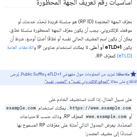
أساسيات رقم تعريف الجهة المحظورة
معرّف الجهة المعتمِدة (RP ID) هو سلسلة فريدة تحدّد خدمتك أو
موقعك الإلكتروني. يجب أن يكون معرّف الجهة المحظورة سلسلة نطاق.
يمكن أن يكون اسم المضيف الحالي نفسه أو نطاقًا أصليًا أوسع، شرط أن
يكون
eTLD+1 أو أعلى
. لا يمكنك استخدام عناوين IP و
اللاحقات العامة
(eTLD)
كمعرّف RP.
ملاحظة:
لمزيد من المعلومات حول مفهومَي eTLD+1 وPublic Suffix، يُرجى
الاطّلاع على مقالة
"الموقع الإلكتروني نفسه" و "المصدر نفسه"
.
على سبيل المثال، إذا كنت تستضيف الخادم على
https://www.example.com
، يمكنك استخدام
example.com
أو
www.example.com
كمعرّف RP، وذلك حسب الاحتياجات
المحدّدة. يعرض الجدول التالي أمثلة على معرّفات RP المسموح بها
استنادًا إلى مضيف المصدر: