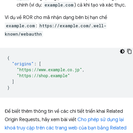
chính (ví dụ:
example.com
) cả khi tạo và xác thực.
Ví dụ về ROR cho mã nhận dạng bên bị hạn chế
example.com
:
https://example.com/.well-
known/webauthn
{
"origins"
:
[
"https://www.example.co.jp"
,
"https://shop.example"
]
}
Để biết thêm thông tin về các chi tiết triển khai Related
Origin Requests, hãy xem bài viết
Cho phép sử dụng lại
khoá truy cập trên các trang web của bạn bằng Related