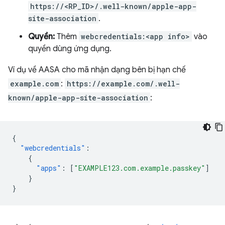
https://<RP_ID>/.well-known/apple-app-
site-association
.
Quyền:
Thêm
webcredentials:<app info>
vào
quyền dùng ứng dụng.
Ví dụ về AASA cho mã nhận dạng bên bị hạn chế
example.com
:
https://example.com/.well-
known/apple-app-site-association
:
{
"webcredentials"
:
{
"apps"
:
[
"EXAMPLE123.com.example.passkey"
]
}
}