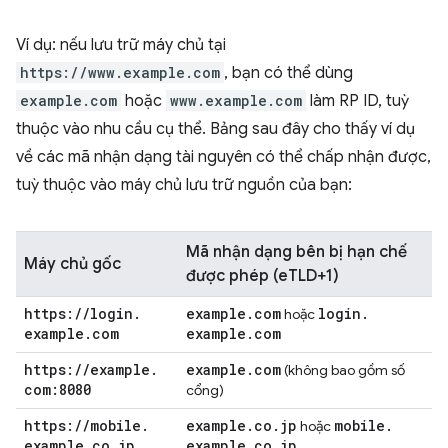
Ví dụ: nếu lưu trữ máy chủ tại
https://www.example.com
, bạn có thể dùng
example.com
hoặc
www.example.com
làm RP ID, tuỳ
thuộc vào nhu cầu cụ thể. Bảng sau đây cho thấy ví dụ
về các mã nhận dạng tài nguyên có thể chấp nhận được,
tuỳ thuộc vào máy chủ lưu trữ nguồn của bạn:
Mã nhận dạng bên bị hạn chế
Máy chủ gốc
được phép (eTLD+1)
https:
/
/
login
.
example
.
com
login
.
hoặc
example
.
com
example
.
com
https:
/
/
example
.
example
.
com
(không bao gồm số
com:8080
cổng)
https:
/
/
mobile
.
example
.
co
.
jp
mobile
.
hoặc
example
.
co
.
jp
example
.
co
.
jp