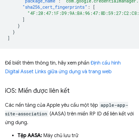
"package_name"
:
"com.google.credentialmanager
"sha256_cert_fingerprints"
:
[
"4F:20:47:1F:D9:9A:BA:96:47:8D:59:27:C2:C8
]
}
}
]
Để biết thêm thông tin, hãy xem phần
Định cấu hình
Digital Asset Links giữa ứng dụng và trang web
i
OS: Miền được liên kết
Các nền tảng của Apple yêu cầu một tệp
apple-app-
site-association
(AASA) trên miền RP ID để liên kết với
ứng dụng.
Tệp AASA:
Máy chủ lưu trữ