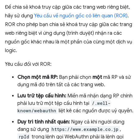
Để chia sẻ khoá truy cập giữa các trang web riêng biệt,
hãy sử dụng
Yêu cầu về nguồn gốc có liên quan (ROR)
.
ROR cho phép bạn chia sẻ khoá truy cập giữa các trang
web riêng biệt vì ứng dụng (trình duyệt) nhận ra các
nguồn gốc khác nhau là một phần của cùng một dịch vụ
logic.
Yêu cầu đối với ROR:
Chọn một mã RP:
Bạn phải chọn
một
mã RP và sử
dụng mã đó trên tất cả các trang web.
Lưu trữ tệp cấu hình:
Miền mã nhận dạng RP chính
phải lưu trữ một tệp cấu hình tại
/.well-
known/webauthn
liệt kê các nguồn được uỷ quyền.
Duy trì tính nhất quán:
Ngay cả khi người dùng
đang sử dụng
https://www.example.co.jp
,
rpId
trong lệnh gọi WebAuthn phải là lệnh gọi