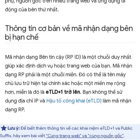
phụ, nguồn gốc trên nhiều trang web và ứng dụng di
động của bên thứ nhất.
Thông tin cơ bản về mã nhận dạng bên
bị hạn chế
Mã nhận dạng Bên tin cậy (RP ID) là một chuỗi duy nhất
giúp xác định dịch vụ hoặc trang web của bạn. Mã nhận
dạng RP phải là một chuỗi miền. Đó có thể là tên máy
chủ lưu trữ hiện tại chính xác hoặc một miền mẹ rộng
hơn, miễn là đó là
eTLD+1 trở lên
. Bạn không thể sử
dụng địa chỉ IP và
Hậu tố công khai (eTLD)
làm mã nhận
dạng RP.
Lưu ý:
Để biết thêm thông tin về các khái niệm eTLD+1 và Public
Suffix, hãy xem bài viết
"Cùng trang web" và "cùng nguồn gốc"
.