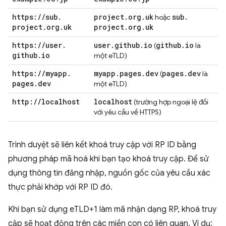
https:
/
/
sub
.
project
.
org
.
uk
sub
.
hoặc
project
.
org
.
uk
project
.
org
.
uk
https:
/
/
user
.
user
.
github
.
io
github
.
io
(
là
github
.
io
một eTLD)
https:
/
/
myapp
.
myapp
.
pages
.
dev
pages
.
dev
(
là
pages
.
dev
một eTLD)
http:
/
/
localhost
localhost
(trường hợp ngoại lệ đối
với yêu cầu về HTTPS)
Trình duyệt sẽ liên kết khoá truy cập với RP ID bằng
phương pháp mã hoá khi bạn tạo khoá truy cập. Để sử
dụng thông tin đăng nhập, nguồn gốc của yêu cầu xác
thực phải khớp với RP ID đó.
Khi bạn sử dụng eTLD+1 làm mã nhận dạng RP, khoá truy
cập sẽ hoạt động trên các miền con có liên quan. Ví dụ: