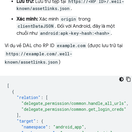
Lưu trữ:
Lưu trữ tệp tại
https://<RP ID>/.well-
known/assetlinks.json
.
Xác minh:
Xác minh
origin
trong
clientDataJSON
. Đối với Android, đây là một
chuỗi như
android:apk-key-hash:<hash>
.
Ví dụ về DAL cho RP ID
example.com
(được lưu trữ tại
https://example.com/.well-
known/assetlinks.json
)
[
{
"relation"
:
[
"delegate_permission/common.handle_all_urls"
,
"delegate_permission/common.get_login_creds"
],
"target"
:
{
"namespace"
:
"android_app"
,