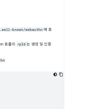
.well-known/webauthn
에 호
hn 호출의
rpId
는 생성 및 인증
thn