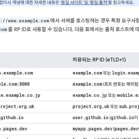
개 접미사 개념에 대한 자세한 내용은
'동일 사이트' 및 '동일 출처'
를 참고하세요.
s://www.example.com
에서 서버를 호스팅하는 경우 특정 요구사
com
를 RP ID로 사용할 수 있습니다. 다음 표에서는 출처 호스트에 따
허용되는 RP ID (eTLD+1)
n
.
example
.
com
example
.
com
login
.
exam
또는
ple
.
com:8080
example
.
com
(포트 번호는 제외됨
le
.
example
.
co
.
jp
example
.
co
.
jp
mobile
.
e
또는
project
.
org
.
uk
project
.
org
.
uk
sub
.
pro
또는
.
github
.
io
user
.
github
.
io
github
.
io
(
이
p
.
pages
.
dev
myapp
.
pages
.
dev
pages
.
dev
(