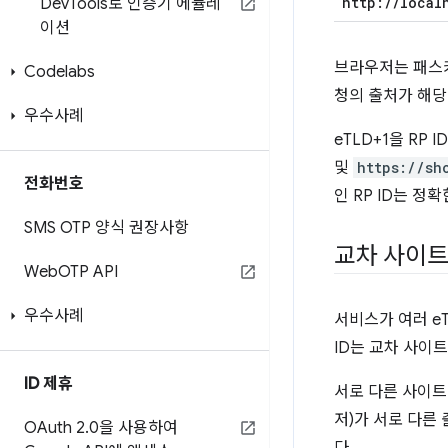
http:
/
/
local
Dev
Tools로 인증기 에뮬레
이션
브라우저는 패스키
Codelabs
청의 출처가 해당 
우수사례
eTLD+1을 R
및
https://sh
전화번호
인 RP ID는 
SMS OTP 양식 권장사항
교차 사이트 
Web
OTP API
우수사례
서비스가 여러 eTL
ID는 교차 사이
ID 제휴
서로 다른 사이
저)가 서로 다른
OAuth 2
.
0을 사용하여