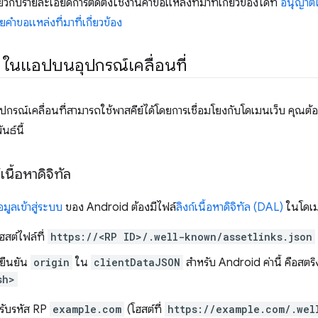
ี่ยวกับรายละเอียดการติดตั้งใช้งานคำขอแหล่งที่มาที่เกี่ยวข้องได้ที่
อนุญาตใ
ยคำขอแหล่งที่มาที่เกี่ยวข้อง
 ในแอปบนอุปกรณ์เคลื่อนที่
รณ์เคลื่อนที่สามารถใช้พาสคีย์ได้โดยการเชื่อมโยงกับโดเมนเว็บ คุณต้อง
นธ์นี้
เนื้อหาดิจิทัล
อมูลเข้าสู่ระบบ
ของ Android ต้องมีไฟล์
ลิงก์เนื้อหาดิจิทัล (DAL)
ในโดเม
ฮสต์ไฟล์ที่
https://<RP ID>/.well-known/assetlinks.json
ยืนยัน
origin
ใน
clientDataJSON
สำหรับ Android ค่านี้ คือสตริ
sh>
รับรหัส RP
example.com
(โฮสต์ที่
https://example.com/.wel