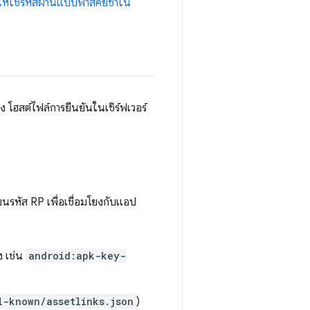
ห้ใช้รหัสผ่านแบบพาสคีย์ซ้ำใน
 โฮสต์ไฟล์การยืนยันในเซิร์ฟเวอร์
นรหัส RP เพื่อเชื่อมโยงกับแอป
ง เช่น
android:apk-key-
l-known/assetlinks.json
)