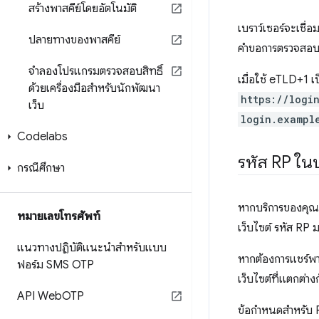
สร้างพาสคีย์โดยอัตโนมัติ
เบราว์เซอร์จะเชื่
ปลายทางของพาสคีย์
คำขอการตรวจสอบสิ
จำลองโปรแกรมตรวจสอบสิทธิ์
เมื่อใช้ eTLD+1 เ
ด้วยเครื่องมือสำหรับนักพัฒนา
https://logi
เว็บ
login.exampl
Codelabs
รหัส RP ในบ
กรณีศึกษา
หากบริการของคุณ
หมายเลขโทรศัพท์
เว็บไซต์ รหัส RP ม
แนวทางปฏิบัติแนะนำสำหรับแบบ
หากต้องการแชร์พาส
ฟอร์ม SMS OTP
เว็บไซต์ที่แตกต่า
API Web
OTP
ข้อกำหนดสำหรับ