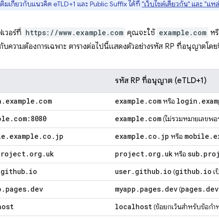
มเติมเกี่ยวกับแนวคิด eTLD+1 และ Public Suffix ได้ที่
"เว็บไซต์เดียวกัน" และ "แหล่
เวอร์ที่
https://www.example.com
คุณจะใช้
example.com
หร
นอยู่กับความต้องการเฉพาะ ตารางต่อไปนี้แสดงตัวอย่างรหัส RP ที่อนุญาตโดยข
รหัส RP ที่อนุญาต (eTLD+1)
n
.
example
.
com
example
.
com
login
.
exam
หรือ
ple
.
com:8080
example
.
com
(ไม่รวมหมายเลขพอร
le
.
example
.
co
.
jp
example
.
co
.
jp
mobile
.
e
หรือ
project
.
org
.
uk
project
.
org
.
uk
sub
.
pro
หรือ
.
github
.
io
user
.
github
.
io
github
.
io
(
เป
p
.
pages
.
dev
myapp
.
pages
.
dev
pages
.
dev
(
host
localhost
(ข้อยกเว้นสำหรับข้อก