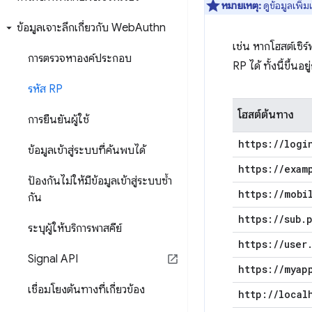
หมายเหตุ:
ดูข้อมูลเพิ่
ข้อมูลเจาะลึกเกี่ยวกับ Web
Authn
เช่น หากโฮสต์เซิร์ฟ
การตรวจหาองค์ประกอบ
RP ได้ ทั้งนี้ขึ้
รหัส RP
โฮสต์ต้นทาง
การยืนยันผู้ใช้
https:
/
/
logi
ข้อมูลเข้าสู่ระบบที่ค้นพบได้
https:
/
/
exam
ป้องกันไม่ให้มีข้อมูลเข้าสู่ระบบซ้ำ
https:
/
/
mobi
กัน
https:
/
/
sub
.
ระบุผู้ให้บริการพาสคีย์
https:
/
/
user
Signal API
https:
/
/
myap
เชื่อมโยงต้นทางที่เกี่ยวข้อง
http:
/
/
local