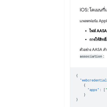
i
OS: โดเมนที่เ
แพลตฟอร์ม Apple
ไฟล์ AASA
การให้สิทธิ์
ตัวอย่าง AASA ส
association
:
{
"webcredential
{
"apps"
:
[
}
}