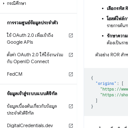
กรณีศึกษา
เลือกรหัส 
โฮสต์ไฟล์ก
การรวมศูนย์ข้อมูลประจําตัว
รายการต้นท
ใช้ OAuth 2
.
0 เพื่อเข้าถึง
รักษาความ
Google APIs
ต้องเป็นรา
ตั้งค่า OAuth 2
.
0 ให้ใช้งานร่วม
ตัวอย่าง ROR สำห
กับ Open
ID Connect
Fed
CM
{
"origins"
:
[
"https://ww
ข้อมูลเข้าสู่ระบบแบบดิจิทัล
"https://sh
]
ข้อมูลเบื้องต้นเกี่ยวกับข้อมูล
}
ประจำตัวดิจิทัล
Digital
Credentials
.
dev