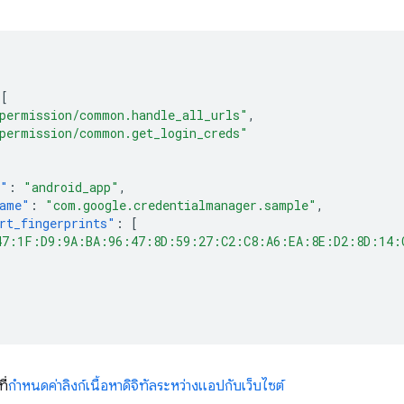
[
permission/common.handle_all_urls"
,
permission/common.get_login_creds"
e"
:
"android_app"
,
name"
:
"com.google.credentialmanager.sample"
,
rt_fingerprints"
:
[
47:1F:D9:9A:BA:96:47:8D:59:27:C2:C8:A6:EA:8E:D2:8D:14:
ี่
กำหนดค่าลิงก์เนื้อหาดิจิทัลระหว่างแอปกับเว็บไซต์