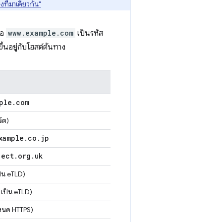
งที่มาเดียวกัน"
ือ
www.example.com
เป็นรหัส
ึ้นอยู่กับโฮสต์ต้นทาง
ple
.
com
์ต)
xample
.
co
.
jp
ject
.
org
.
uk
็น eTLD)
เป็น eTLD)
ำหนด HTTPS)