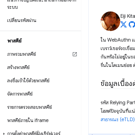
แนวทางปฏิบัติแนะนำในการออกจาก
ระบบ
Eiji Ki
เปลี่ยนรหัสผ่าน
ใน WebAuthn แล
พาสคีย์
เบราว์เซอร์จะเชื่
ภาพรวมพาสคีย์
กันหรือไม่อยู่ใน
รื่นในโดเมนย่อย 
สร้างพาสคีย์
ลงชื่อเข้าใช้ด้วยพาสคีย์
ข้อมูลเบื้อง
จัดการพาสคีย์
รหัส Relying Part
รายการตรวจสอบพาสคีย์
โฮสต์ปัจจุบันที่แ
สาธารณะ (eTLD)
พาสคีย์ภายใน iframe
การตั้งค่าพาสคีย์ฝั่งเซิร์ฟเวอร์