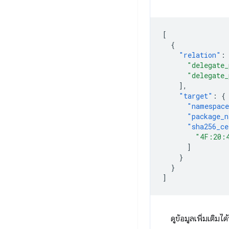
[
{
"relation"
:
"delegate_
"delegate_
],
"target"
:
{
"namespac
"package_
"sha256_ce
"4F:20:
]
}
}
]
ดูข้อมูลเพิ่มเติมได้ท