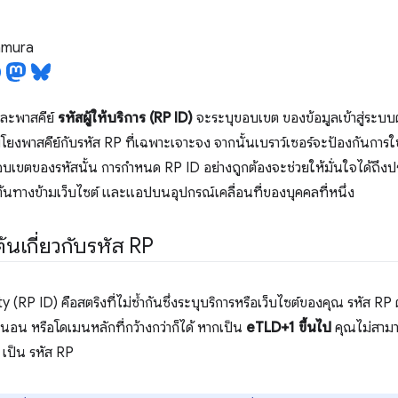
tamura
ะพาสคีย์
รหัสผู้ให้บริการ (RP ID)
จะระบุขอบเขต ของข้อมูลเข้าสู่ระบบตา
อมโยงพาสคีย์กับรหัส RP ที่เฉพาะเจาะจง จากนั้นเบราว์เซอร์จะป้องกันการใ
ขอบเขตของรหัสนั้น การกำหนด RP ID อย่างถูกต้องจะช่วยให้มั่นใจได้ถึง
ต้นทางข้ามเว็บไซต์ และแอปบนอุปกรณ์เคลื่อนที่ของบุคคลที่หนึ่ง
ต้นเกี่ยวกับรหัส RP
y (RP ID) คือสตริงที่ไม่ซ้ำกันซึ่งระบุบริการหรือเว็บไซต์ของคุณ รหัส RP
น่นอน หรือโดเมนหลักที่กว้างกว่าก็ได้ หากเป็น
eTLD+1 ขึ้นไป
คุณไม่สามาร
เป็น รหัส RP