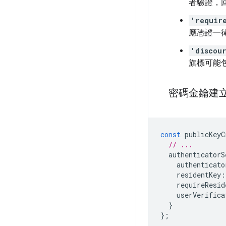
者驗證，
'requir
應憑證一律
'discou
旗標可能
密碼金鑰建
const
publicKeyC
// ...
authenticatorS
authenticato
residentKey
:
requireResid
userVerifica
}
};