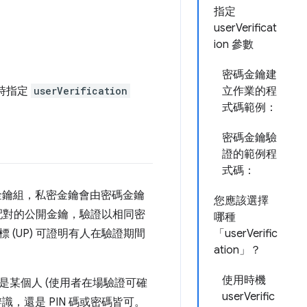
指定
userVerificat
ion 參數
密碼金鑰建
時指定
userVerification
立作業的程
式碼範例：
密碼金鑰驗
證的範例程
式碼：
金鑰組，私密金鑰會由密碼金鑰
您應該選擇
用配對的公開金鑰，驗證以相同密
哪種
(UP) 可證明有人在驗證期間
「userVerific
ation」？
使用時機
某個人 (使用者在場驗證可確
userVerific
，還是 PIN 碼或密碼皆可。