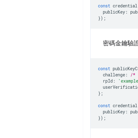
const
credential
publicKey
:
pub
});
密碼金鑰驗
const
publicKeyC
challenge
:
/* 
rpId
:
'exampl
userVerificati
};
const
credential
publicKey
:
pub
});