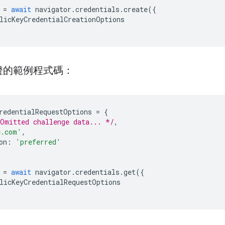
=
await
navigator
.
credentials
.
create
({
licKeyCredentialCreationOptions
證的範例程式碼：
redentialRequestOptions
=
{
Omitted challenge data... */
,
e.com'
,
on
:
'preferred'
=
await
navigator
.
credentials
.
get
({
licKeyCredentialRequestOptions