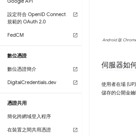
Google API
設定符合 Open
ID Connect
規範的 OAuth 2
.
0
Fed
CM
Android 版
數位憑證
伺服器如何驗
數位憑證簡介
Digital
Credentials
.
dev
使用者在場 (U
儲存的公開金鑰
憑證共用
簡化跨網域登入程序
在裝置之間共用憑證