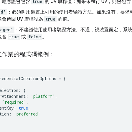
回應憑證會包含
true
的 UV 旗標值；如果未執行 UV，則會包含
ed'
：必須叫用裝置上可用的使用者驗證方法。如果沒有，要求
會傳回 UV 旗標設為
true
的值。
raged'
：不建議使用使用者驗證方法。不過，視裝置而定，系統
包含
true
或
false
。
立作業的程式碼範例：
redentialCreationOptions
=
{
election
:
{
rAttachment
:
'platform'
,
'required'
,
entKey
:
true
,
tion
:
'preferred'