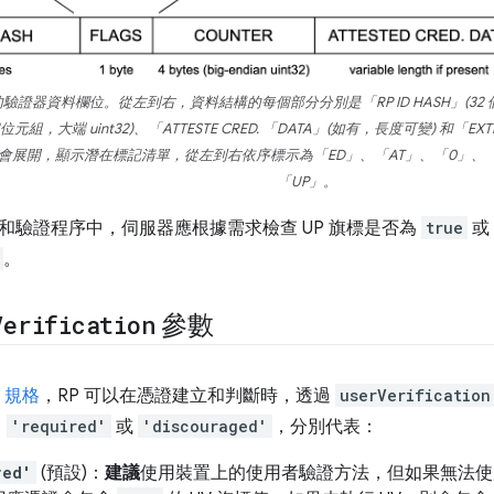
證器資料欄位。從左到右，資料結構的每個部分分別是「RP ID HASH」(32 個位
個位元組，大端 uint32)、「ATTESTE CRED. 「DATA」(如有，長度可變) 和「EX
分會展開，顯示潛在標記清單，從左到右依序標示為「ED」、「AT」、「0」、「
「UP」。
和驗證程序中，伺服器應根據需求檢查 UP 旗標是否為
true
或
。
Verification
參數
n 規格
，RP 可以在憑證建立和判斷時，透過
userVerification
、
'required'
或
'discouraged'
，分別代表：
red'
(預設)：
建議
使用裝置上的使用者驗證方法，但如果無法使