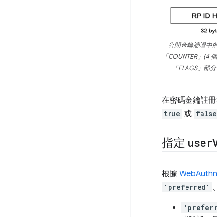
公開金鑰憑證中的驗
「COUNTER」(4 
「FLAGS」部
在密碼金鑰註冊
true
或
false
指定
user
根據
WebAuth
'preferred'
'prefer