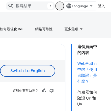
/
登入
如何最佳化 INP
網路可靠性
更多選項
這個頁面中
的內容
WebAuthn
中的「使用
者驗證」是
什麼？
這對你有幫助嗎？
伺服器如何
驗證 UP 和
UV