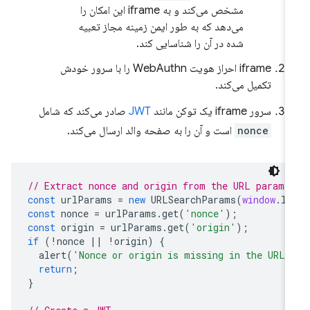
مشخص می‌کند و به iframe این امکان را
می‌دهد که به طور ایمن زمینه مجاز تعبیه
شده در آن را شناسایی کند.
iframe احراز هویت WebAuthn را با سرور خودش
تکمیل می‌کند.
سرور iframe یک توکن مانند
JWT
صادر می‌کند که شامل
nonce
است و آن را به صفحه والد ارسال می‌کند.
// Extract nonce and origin from the URL params
const
urlParams
=
new
URLSearchParams
(
window
.
lo
const
nonce
=
urlParams
.
get
(
'nonce'
);
const
origin
=
urlParams
.
get
(
'origin'
);
if
(
!
nonce
||
!
origin
)
{
alert
(
'Nonce or origin is missing in the URL'
return
;
}