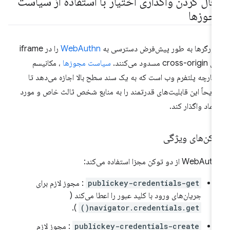
عال کردن واگذاری اختیار با استفاده از سیاست
جوزها
ورگرها به طور پیش‌فرض دسترسی به
WebAuthn
را در iframe
cross- مسدود می‌کنند.
سیاست مجوزها
، مکانیسم
پارچه پلتفرم وب است که به یک سند سطح بالا اجازه می‌دهد تا
یحاً این قابلیت‌های قدرتمند را به منابع شخص ثالث خاص و مورد
تماد واگذار کند.
وکن‌های ویژگی
Web از دو توکن مجزا استفاده می‌کند:
publickey-credentials-get
: مجوز لازم برای
جریان‌های ورود با کلید عبور را اعطا می‌کند (
).
navigator.credentials.get()
publickey-credentials-create
: مجوز لازم