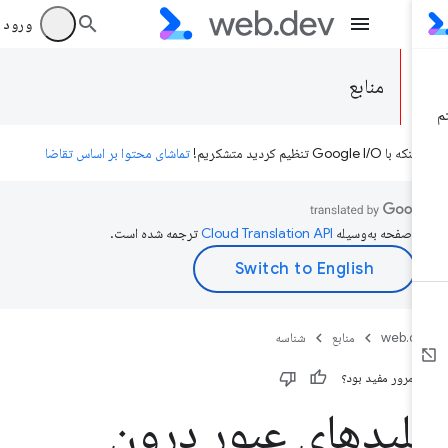
ورود به بر
منابع
ه با Google I/O تنظیم کردید متشکریم!
تماشای محتوا بر اساس تقاضا
ن صفحه به‌وسیله
ترجمه شده است.
web.d
منابع
شناسه
ن مرور مفید بود؟
لیدهای عبور درون