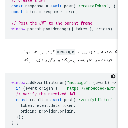
// Create a JWT
const
response
=
await
post
(
'/createToken'
,
{
n
const
token
=
response
.
token
;
// Post the JWT to the parent frame
window
.
parent
.
postMessage
({
token
},
origin
);
صفحه والد به رویداد
message
گوش می‌دهد، مبدا
فرستنده را اعتبارسنجی می‌کند و توکن را تأیید می‌کند.
window
.
addEventListener
(
"message"
,
(
event
)
=
>
{
if
(
event
.
origin
!==
"https://embedded-auth.e
// Verify the received JWT
const
result
=
await
post
(
'/verifyIdToken'
,
{
token
:
event
.
data
.
token
,
origin
:
provider
.
origin
,
});
});