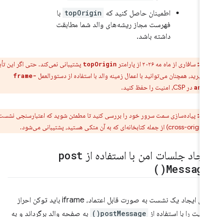
اطمینان حاصل کنید که
topOrigin
با
فهرست مجاز ریشه‌های والد شما مطابقت
داشته باشد.
ط:
سافاری از ماه مه ۲۰۲۶ از پارامتر
پشتیبانی نمی‌کند. حتی اگر این تأیید
topOrigin
بگیرید، همچنان می‌توانید با اعمال زمینه والد با استفاده از دستورالعمل
frame-
در CSP، امنیت را حفظ کنید.
anc
ط:
پیاده‌سازی سمت سرور خود را بررسی کنید تا مطمئن شوید که اعتبارسنجی نشست
ود.
یجاد جلسات امن با استفاده از
post
)
Message
برای ایجاد یک نشست به صورت قابل اعتماد، iframe باید توکن احراز
یت را با استفاده از
postMessage()
به صفحه والد برگرداند و به