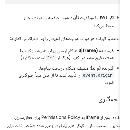
اگر JWT با موفقیت تأیید شود، صفحه والد، نشست را
حفظ می‌کند.
ستنده و گیرنده هر دو مسئولیت‌های امنیتی را به اشتراک می‌گذارند:
فرستنده (iframe):
هنگام ارسال پیام، همیشه یک مبدا
هدف دقیق مشخص کنید (هرگز از
"*"
استفاده نکنید).
گیرنده (والد):
همیشه هنگام دریافت پیام‌ها،
event.origin
را تأیید کنید تا از جعل مبدأ جلوگیری
شود.
تیجه‌گیری
استفاده ایمن از iframe به Permissions Policy برای فعال‌سازی،
CSP برای محدودسازی، کوکی‌های پارتیشن‌بندی شده شخص ثالث برای