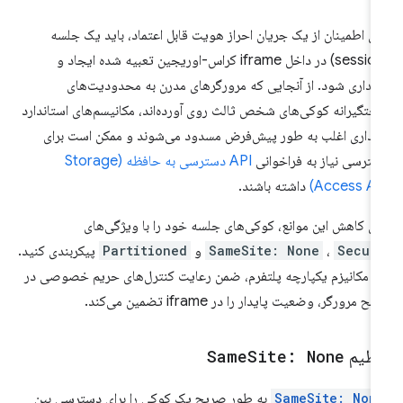
ای اطمینان از یک جریان احراز هویت قابل اعتماد، باید یک جلسه
(session) در داخل iframe کراس-اوریجین تعبیه شده ایجاد و
هداری شود. از آنجایی که مرورگرهای مدرن به محدودیت‌های
تگیرانه کوکی‌های شخص ثالث روی آورده‌اند، مکانیسم‌های استاندارد
یداری اغلب به طور پیش‌فرض مسدود می‌شوند و ممکن است برای
ترسی نیاز به فراخوانی
API دسترسی به حافظه (Storage
Access AP
داشته باشند.
ای کاهش این موانع، کوکی‌های جلسه خود را با ویژگی‌های
Secur
،
SameSite: None
و
Partitioned
پیکربندی کنید.
ن مکانیزم یکپارچه پلتفرم، ضمن رعایت کنترل‌های حریم خصوصی در
 مرورگر، وضعیت پایدار را در iframe تضمین می‌کند.
نظیم
Site: None
Same
SameSite: Non
به طور صریح یک کوکی را برای دسترسی بین