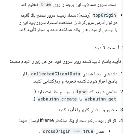
است، سرور شما
باید
این پرچم را روی
true
تنظیم کند.
topOrigin
(رشته): مبداء زمینه مرور سطح بالا (آنچه
در نوار آدرس مرورگر قابل مشاهده است). سرور
باید
این را
با لیستی از مبداءهای والد شناخته شده و مجاز تأیید کند.
ک لیست تأیید
ای تأیید پاسخ تأییدکننده روی سرور خود، مراحل زیر را انجام دهید:
داده‌های امضا شده‌ی
collectedClientData
را از
پاسخ احراز هویت‌کننده تجزیه و رمزگشایی کنید.
مطمئن شوید که
type
با مراسم مطابقت دارد (
webauthn.get
یا
webauthn.create
).
حضور و امضای کاربر را تأیید کنید.
اگر قرار بود درخواست از یک ساختار iframe ارسال شود:
اعمال
crossOrigin === true
.