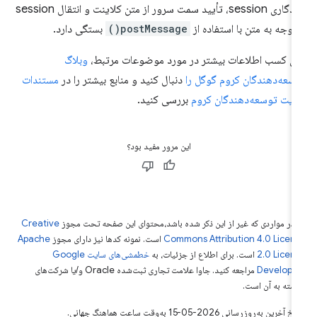
ماندگاری session، تأیید سمت سرور از متن کلاینت و انتقال session
 توجه به متن با استفاده از
postMessage()
بستگی دارد.
ای کسب اطلاعات بیشتر در مورد موضوعات مرتبط،
وبلاگ
سعه‌دهندگان کروم گوگل را
دنبال کنید و منابع بیشتر را در
مستندات
یت توسعه‌دهندگان کروم
بررسی کنید.
این مرور مفید بود؟
 در مواردی که غیر از این ذکر شده باشد،‌محتوای این صفحه تحت مجوز
Creative
Commons Attribution 4.0 Licen
است. نمونه کدها نیز دارای مجوز
Apache
2.0 Licen
است. برای اطلاع از جزئیات، به
خطمشی‌های سایت Google
Develope‏
مراجعه کنید. جاوا علامت تجاری ثبت‌شده Oracle و/یا شرکت‌های
بسته به آن است.
خ آخرین به‌روزرسانی 2026-05-15 به‌وقت ساعت هماهنگ جهانی.