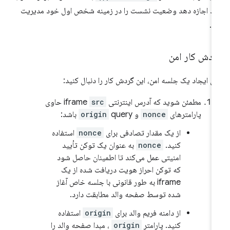
لد اجازه دهد وضعیت نشست را در زمینه شخص اول خود مدیریت
د.
ردش کار امن
ای ایجاد یک جلسه امن، این گردش کار را دنبال کنید:
مطمئن شوید که آدرس اینترنتی iframe
src
حاوی
پارامترهای
nonce
و
query باشد:
origin
از یک مقدار تصادفی برای
nonce
استفاده
کنید.
nonce
به عنوان یک توکن تأیید
امنیتی عمل می‌کند تا اطمینان حاصل شود
که توکن احراز هویت دریافت شده از یک
iframe به طور قانونی با جلسه خاص آغاز
شده توسط صفحه والد مطابقت دارد.
از دامنه فریم والد برای
origin
استفاده
کنید. پارامتر
origin
، مبدا صفحه والد را