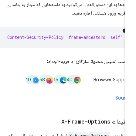
منه‌ها به این دستورالعمل، می‌توانید به دامنه‌هایی که مجاز به جاسازی
رفریم ورود هستند، اجازه دهید.
Content-Security-Policy: frame-ancestors 'self' h
است امنیتی محتوا: سازگاری با فریم-اجداد:
10
58
15
40
Browser Suppor
Sourc
نظیمات
X-Frame-Options
ر قدیمی
X-Frame-Options
از قابلیت مشابهی پشتیبانی می‌کند،