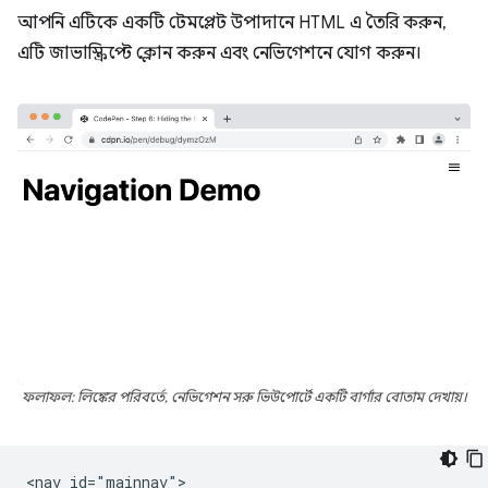
আপনি এটিকে একটি টেমপ্লেট উপাদানে HTML এ তৈরি করুন,
এটি জাভাস্ক্রিপ্টে ক্লোন করুন এবং নেভিগেশনে যোগ করুন।
ফলাফল: লিঙ্কের পরিবর্তে, নেভিগেশন সরু ভিউপোর্টে একটি বার্গার বোতাম দেখায়।
<nav id="mainnav">
