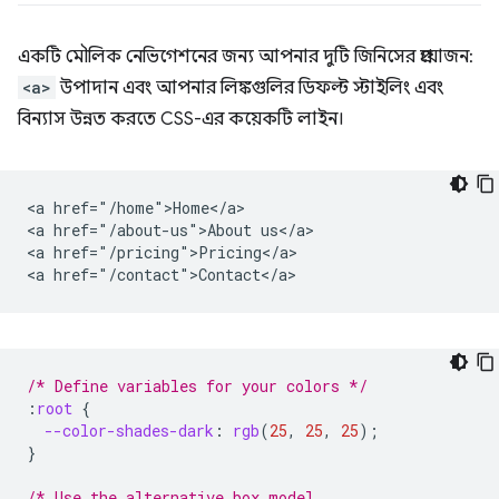
একটি মৌলিক নেভিগেশনের জন্য আপনার দুটি জিনিসের প্রয়োজন:
<a>
উপাদান এবং আপনার লিঙ্কগুলির ডিফল্ট স্টাইলিং এবং
বিন্যাস উন্নত করতে CSS-এর কয়েকটি লাইন।
<a href="/home">Home</a>

<a href="/about-us">About us</a>

<a href="/pricing">Pricing</a>

/* Define variables for your colors */
:
root
{
--color-shades-dark
:
rgb
(
25
,
25
,
25
);
}
/* Use the alternative box model