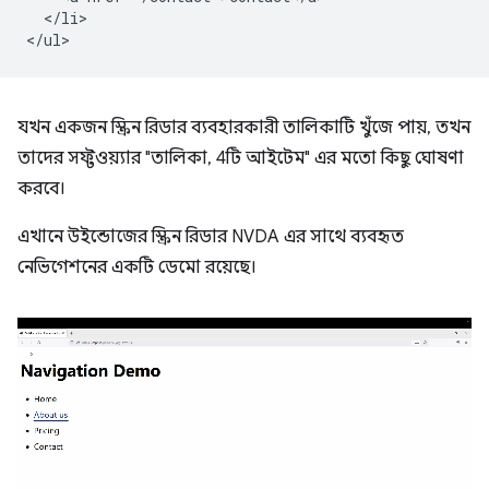
  </li>

যখন একজন স্ক্রিন রিডার ব্যবহারকারী তালিকাটি খুঁজে পায়, তখন
তাদের সফ্টওয়্যার "তালিকা, 4টি আইটেম" এর মতো কিছু ঘোষণা
করবে।
এখানে উইন্ডোজের স্ক্রিন রিডার NVDA এর সাথে ব্যবহৃত
নেভিগেশনের একটি ডেমো রয়েছে।