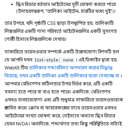
স্ক্রিন রিডার বর্তমান আইটেমের সূচী ঘোষণা করতে পারে
(উদাহরণস্বরূপ, "তালিকা আইটেম, চারটির মধ্যে দুই")।
তার উপরে, যদি পৃষ্ঠাটি CSS ছাড়া উপস্থাপিত হয়, তালিকাটি
লিঙ্কগুলির একটি গাদা পরিবর্তে আইটেমগুলির একটি সুসংগত
গোষ্ঠী হিসাবে লিঙ্কগুলিকে দেখায়।
সাফারিতে ভয়েসওভার সম্পর্কে একটি উল্লেখযোগ্য বিশদটি হল
যে আপনি যখন
list-style: none
। এই ডিজাইন দ্বারা হয়.
WebKit টিম
তালিকার শব্দার্থবিদ্যা অপসারণ করার সিদ্ধান্ত
নিয়েছে, যখন একটি তালিকা একটি তালিকার মতো দেখাচ্ছে না
।
আপনার নেভিগেশন জটিলতার উপর নির্ভর করে, এটি একটি
সমস্যা হতে পারে বা নাও হতে পারে। একদিকে, নেভিগেশন
এখনও ব্যবহারযোগ্য এবং এটি শুধুমাত্র সাফারিতে ভয়েসওভারকে
প্রভাবিত করে। ক্রোম বা ফায়ারফক্সের সাথে ভয়েসওভার এখনও
আইটেমের সংখ্যা ঘোষণা করে, সেইসাথে অন্যান্য স্ক্রিন রিডার
যেমন NVDA। অন্যদিকে, শব্দার্থগত তথ্য কিছু পরিস্থিতিতে সত্যিই