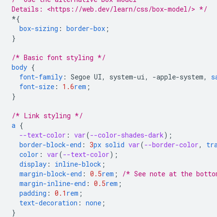
Details: <https://web.dev/learn/css/box-model/> */
*
{
box-sizing
:
border-box
;
}
/* Basic font styling */
body
{
font-family
:
Segoe
UI
,
system-ui
,
-
apple-system
,
s
font-size
:
1.6
rem
;
}
/* Link styling */
a
{
--text-color
:
var
(
--color-shades-dark
);
border-block-end
:
3
px
solid
var
(
--border-color
,
tr
color
:
var
(
--text-color
);
display
:
inline-block
;
margin-block-end
:
0.5
rem
;
/* See note at the botto
margin-inline-end
:
0.5
rem
;
padding
:
0.1
rem
;
text-decoration
:
none
;
}