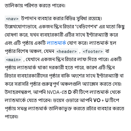
তালিকায় পরিণত করতে পারেন।
<nav>
উপাদান ব্যবহার করার বিভিন্ন সুবিধা রয়েছে।
উল্লেখযোগ্যভাবে, একজন স্ক্রিন রিডার "নেভিগেশন" এর মতো কিছু
ঘোষণা করে, যখন ব্যবহারকারী এটির সাথে ইন্টারঅ্যাক্ট করে
এবং এটি পৃষ্ঠায় একটি
ল্যান্ডমার্ক
যোগ করে। ল্যান্ডমার্ক হল
পৃষ্ঠার বিশেষ অঞ্চল, যেমন
<header>
,
<footer>
বা
<main>
, যেখানে একজন স্ক্রিন রিডার লাফ দিতে পারে। একটি
পৃষ্ঠায় ল্যান্ডমার্ক থাকা দরকারী হতে পারে, কারণ এটি স্ক্রিন
রিডার ব্যবহারকারীদের পৃষ্ঠার বাকি অংশের সাথে ইন্টারঅ্যাক্ট না
করে সরাসরি পৃষ্ঠার গুরুত্বপূর্ণ অঞ্চলগুলি অ্যাক্সেস করতে দেয়৷
উদাহরণস্বরূপ, আপনি NVDA-তে
D
কী টিপে ল্যান্ডমার্ক থেকে
ল্যান্ডমার্কে যেতে পারেন। ভয়েস ওভারে আপনি
VO
+
U
টিপে
পৃষ্ঠায় সমস্ত ল্যান্ডমার্ক তালিকাভুক্ত করতে রটার ব্যবহার করতে
পারেন।