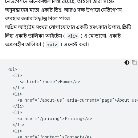
নেভিগেশনে অনেকগুলি লিঙ্ক রয়েছে, তাহলে তারা সাইট
অনুসন্ধানের মতো একটি ভিন্ন, আরও দক্ষ উপায়ে নেভিগেশন
ব্যবহার করার সিদ্ধান্ত নিতে পারে।
অগ্রিম আইটেম সংখ্যা যোগাযোগের একটি চমৎকার উপায়, প্রতিটি
লিঙ্ক একটি তালিকা আইটেম (
<li>
) এ মোড়ানো, একটি
অক্রমহীন তালিকা (
<ul>
) এ নেস্ট করা।
<ul>

  <li>

     <a href="/home">Home</a>

  </li>

  <li>

    <a href="/about-us" aria-current="page">About us<
  </li>

  <li>

    <a href="/pricing">Pricing</a>

  </li>

  <li>

    <a href="/contact">Contact</a>
