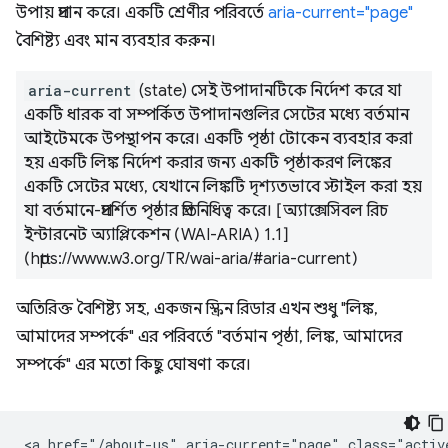
উপায় প্রদান করে। একটি শ্রেণীর পরিবর্তে
aria-current="page"
বৈশিষ্ট্য এবং মান ব্যবহার করুন।
aria-current
(state) সেই উপাদানটিকে নির্দেশ করে যা
একটি ধারক বা সম্পর্কিত উপাদানগুলির সেটের মধ্যে বর্তমান
আইটেমকে উপস্থাপন করে। একটি পৃষ্ঠা টোকেন ব্যবহার করা
হয় একটি লিঙ্ক নির্দেশ করার জন্য একটি পৃষ্ঠাকরণ লিঙ্কের
একটি সেটের মধ্যে, যেখানে লিঙ্কটি দৃশ্যতভাবে স্টাইল করা হয়
যা বর্তমানে-প্রদর্শিত পৃষ্ঠার প্রতিনিধিত্ব করে। [অ্যাক্সেসিবল রিচ
ইন্টারনেট অ্যাপ্লিকেশন (WAI-ARIA) 1.1]
(https://www.w3.org/TR/wai-aria/#aria-current)
অতিরিক্ত বৈশিষ্ট্য সহ, একজন স্ক্রিন রিডার এখন শুধু "লিঙ্ক,
আমাদের সম্পর্কে" এর পরিবর্তে "বর্তমান পৃষ্ঠা, লিঙ্ক, আমাদের
সম্পর্কে" এর মতো কিছু ঘোষণা করে।