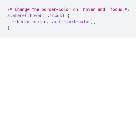
/* Change the border-color on :hover and :focus */
a
:
where
(
:
hover
,
:
focus
)
{
--border-color
:
var
(
--text-color
);
}