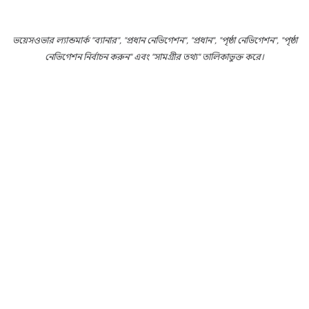
ভয়েসওভার ল্যান্ডমার্ক "ব্যানার", "প্রধান নেভিগেশন", "প্রধান", "পৃষ্ঠা নেভিগেশন", "পৃষ্ঠা
নেভিগেশন নির্বাচন করুন" এবং "সামগ্রীর তথ্য" তালিকাভুক্ত করে।