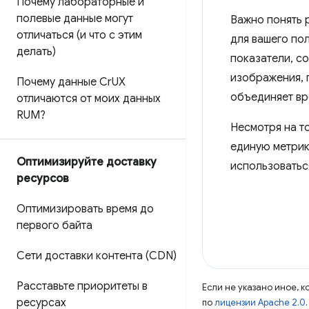
Почему лабораторные и
полевые данные могут
Важно понять 
отличаться (и что с этим
для вашего по
делать)
показатели, со
изображения, 
Почему данные Cr
UX
объединяет вр
отличаются от моих данных
RUM?
Несмотря на то
единую метрик
Оптимизируйте доставку
использоватьс
ресурсов
Оптимизировать время до
первого байта
Сети доставки контента (CDN)
Расставьте приоритеты в
Если не указано иное, 
ресурсах
по
лицензии Apache 2.0