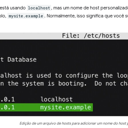
 está usando
localhost
, mas um nome de host personalizad
plo,
mysite.example
. Normalmente, isso significa que você su
Edição de um arquivo de hosts para adicionar um nome do host 