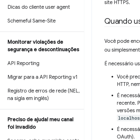
site HTTPS.
Dicas do cliente user agent
Quando us
Schemeful Same-Site
Você pode enco
Monitorar violações de
segurança e descontinuações
ou simplesment
API Reporting
É necessário u
Você prec
Migrar para a API Reporting v1
HTTP, ne
Registro de erros de rede (NEL
,
É necessá
na sigla em inglês)
recente. 
versões m
localhos
Preciso de ajuda! meu canal
foi invadido
É necessá
OAuth).