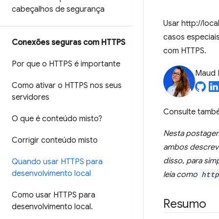
cabeçalhos de segurança
Usar http://loc
casos especiais
Conexões seguras com HTTPS
com HTTPS.
Por que o HTTPS é importante
Maud 
Como ativar o HTTPS nos seus
servidores
Consulte tamb
O que é conteúdo misto?
Nesta postagem
Corrigir conteúdo misto
ambos descrev
disso, para sim
Quando usar HTTPS para
desenvolvimento local
leia como
http
Como usar HTTPS para
Resumo
desenvolvimento local
.