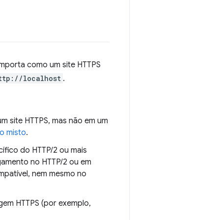
mporta como um site HTTPS
ttp://localhost
.
um site HTTPS, mas não em um
o misto
.
ífico do HTTP/2 ou mais
egamento no HTTP/2 ou em
ompatível, nem mesmo no
xigem HTTPS (por exemplo,