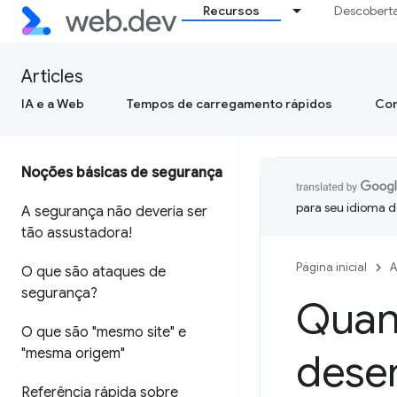
Recursos
Descobert
Articles
IA e a Web
Tempos de carregamento rápidos
Con
Noções básicas de segurança
para seu idioma d
A segurança não deveria ser
tão assustadora!
Página inicial
A
O que são ataques de
segurança?
Quan
O que são "mesmo site" e
"mesma origem"
desen
Referência rápida sobre