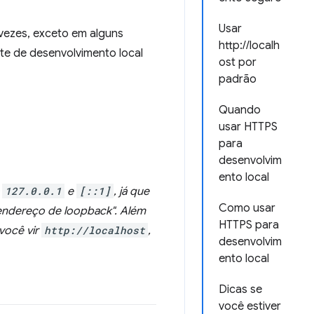
Usar
 vezes, exceto em alguns
http://localh
te de desenvolvimento local
ost por
padrão
Quando
usar HTTPS
para
desenvolvim
ento local
a
127.0.0.1
e
[::1]
, já que
Como usar
ndereço de loopback". Além
HTTPS para
você vir
http://localhost
,
desenvolvim
ento local
Dicas se
você estiver