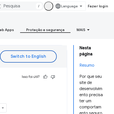
/
Fazer login
Web Apps
Proteção e segurança
MAIS
Nesta
página
Resumo
Por que seu
Isso foi útil?
site de
desenvolvim
ento precisa
ter um
comportam
ento seguro