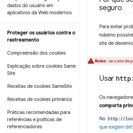
dados do usuário em
seguro
aplicativos da Web modernos
Para evitar pro
Proteger os usuários contra o
máximo possíve
rastreamento
site de desenv
Compreensão dos cookies
Aviso
: se o site de
Explicação sobre cookies Same
Site
Usar
http
Receitas de cookies Same
Site
Os navegadore
Receitas de cookies primários
comporta prin
Práticas recomendadas para
No
http://lo
referências e políticas de
referenciadores
que exigem det