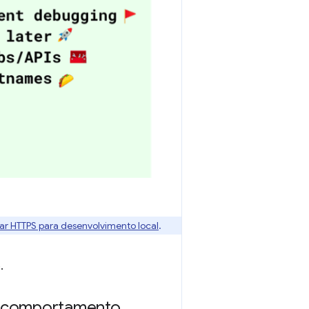
r HTTPS para desenvolvimento local
.
.
um comportamento