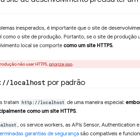
blemas inesperados, é importante que o site de desenvolvime
l como o site de produção. Portanto, se o site de produção 
olvimento local se comporte
como um site HTTPS
.
 produção não usar HTTPS,
priorize isso
.
:
/
/
localhost
por padrão
s tratam
http://localhost
de uma maneira especial:
embor
cipalmente como um site HTTPS
.
calhost
, os service workers, as APIs Sensor, Authentication
erminadas garantias de segurança
são compatíveis e funci