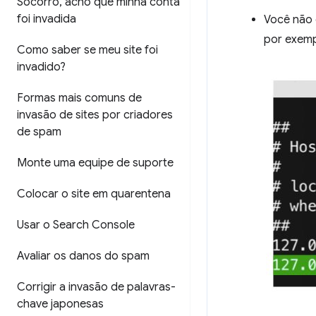
Socorro
,
acho que minha conta
foi invadida
Você não
por exem
Como saber se meu site foi
invadido?
Formas mais comuns de
invasão de sites por criadores
de spam
Monte uma equipe de suporte
Colocar o site em quarentena
Usar o Search Console
Avaliar os danos do spam
Corrigir a invasão de palavras-
chave japonesas