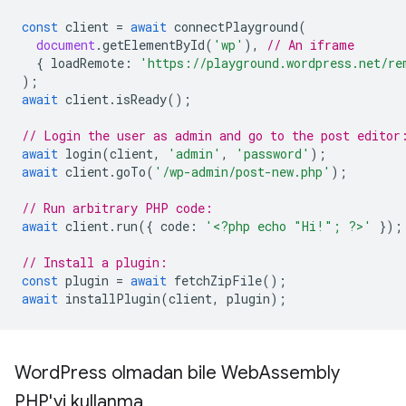
const
client
=
await
connectPlayground
(
document
.
getElementById
(
'wp'
),
// An iframe
{
loadRemote
:
'https://playground.wordpress.net/re
);
await
client
.
isReady
();
// Login the user as admin and go to the post editor
await
login
(
client
,
'admin'
,
'password'
);
await
client
.
goTo
(
'/wp-admin/post-new.php'
);
// Run arbitrary PHP code:
await
client
.
run
({
code
:
'<?php echo "Hi!"; ?>'
});
// Install a plugin:
const
plugin
=
await
fetchZipFile
();
await
installPlugin
(
client
,
plugin
);
Word
Press olmadan bile Web
Assembly
PHP'yi kullanma