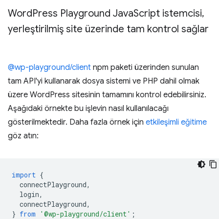
Word
Press Playground Java
Script istemcisi
,
yerleştirilmiş site üzerinde tam kontrol sağlar
@wp-playground/client
npm paketi üzerinden sunulan
tam API'yi kullanarak dosya sistemi ve PHP dahil olmak
üzere WordPress sitesinin tamamını kontrol edebilirsiniz.
Aşağıdaki örnekte bu işlevin nasıl kullanılacağı
gösterilmektedir. Daha fazla örnek için
etkileşimli eğitime
göz atın:
import
{
connectPlayground
,
login
,
connectPlayground
,
}
from
'@wp-playground/client'
;