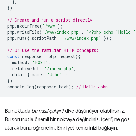
},
});
// Create and run a script directly
php
.
mkdirTree
(
'/www'
);
php
.
writeFile
(
'/www/index.php'
,
`<?php echo "Hello 
php
.
run
({
scriptPath
:
'/www/index.php'
});
// Or use the familiar HTTP concepts:
const
response
=
php
.
request
({
method
:
'POST'
,
relativeUrl
:
'/index.php'
,
data
:
{
name
:
'John'
},
});
console
.
log
(
response
.
text
);
// Hello John
Bu noktada
bu nasıl çalışır?
diye düşünüyor olabilirsiniz.
Bu sorunuzla önemli bir noktaya değindiniz. İçeriğine göz
atarak bunu öğrenelim. Emniyet kemerinizi bağlayın.