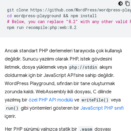
git
clone
cd
wordpress-playground
 && 
npm
# Below, you can replace "8.2" with any other valid 
npm
run
Ancak standart PHP derlemeleri tarayıcıda çok kullanışlı
değildir. Sunucu yazılımı olarak PHP, istek gövdesini
iletmek, dosya yüklemek veya
php://stdin
akışını
doldurmak için bir JavaScript API'sine sahip değildir.
WordPress Playground, sıfırdan bir tane oluşturmak
zorunda kaldı. WebAssembly ikili dosyası, C dilinde
yazılmış bir
özel PHP API modülü
ve
writeFile()
veya
run()
gibi yöntemleri gösteren bir
JavaScript PHP sınıfı
içerir.
Her PHP sürümü yalnızca statik bir
.wasm
dosyası