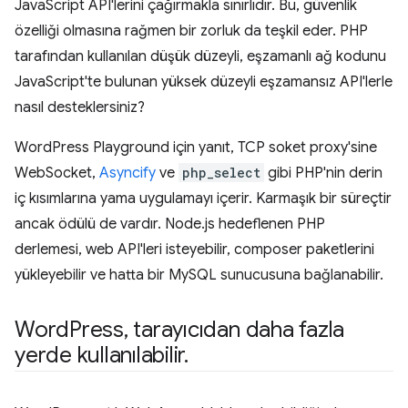
JavaScript API'lerini çağırmakla sınırlıdır. Bu, güvenlik
özelliği olmasına rağmen bir zorluk da teşkil eder. PHP
tarafından kullanılan düşük düzeyli, eşzamanlı ağ kodunu
JavaScript'te bulunan yüksek düzeyli eşzamansız API'lerle
nasıl desteklersiniz?
WordPress Playground için yanıt, TCP soket proxy'sine
WebSocket,
Asyncify
ve
php_select
gibi PHP'nin derin
iç kısımlarına yama uygulamayı içerir. Karmaşık bir süreçtir
ancak ödülü de vardır. Node.js hedeflenen PHP
derlemesi, web API'leri isteyebilir, composer paketlerini
yükleyebilir ve hatta bir MySQL sunucusuna bağlanabilir.
Word
Press
,
tarayıcıdan daha fazla
yerde kullanılabilir
.