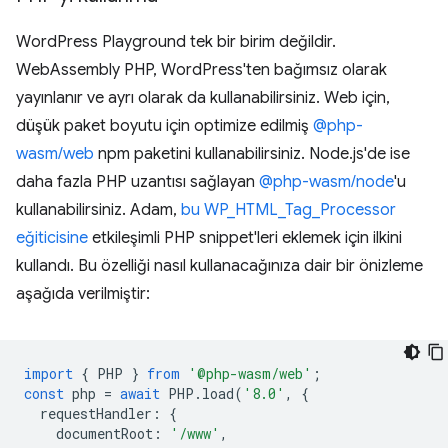
WordPress Playground tek bir birim değildir.
WebAssembly PHP, WordPress'ten bağımsız olarak
yayınlanır ve ayrı olarak da kullanabilirsiniz. Web için,
düşük paket boyutu için optimize edilmiş
@php-
wasm/web
npm paketini kullanabilirsiniz. Node.js'de ise
daha fazla PHP uzantısı sağlayan
@php-wasm/node
'u
kullanabilirsiniz. Adam,
bu WP_HTML_Tag_Processor
eğiticisine
etkileşimli PHP snippet'leri eklemek için ilkini
kullandı. Bu özelliği nasıl kullanacağınıza dair bir önizleme
aşağıda verilmiştir:
import
{
PHP
}
from
'@php-wasm/web'
;
const
php
=
await
PHP
.
load
(
'8.0'
,
{
requestHandler
:
{
documentRoot
:
'/www'
,