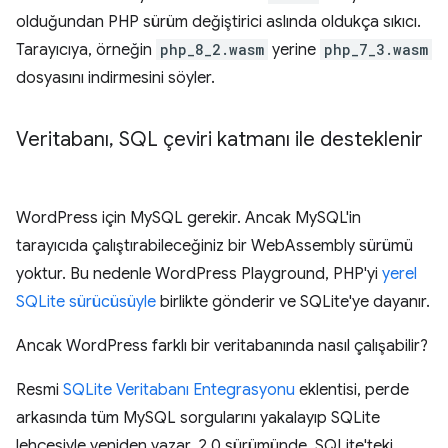
olduğundan PHP sürüm değiştirici aslında oldukça sıkıcı.
Tarayıcıya, örneğin
php_8_2.wasm
yerine
php_7_3.wasm
dosyasını indirmesini söyler.
Veritabanı
,
SQL çeviri katmanı ile desteklenir
WordPress için MySQL gerekir. Ancak MySQL'in
tarayıcıda çalıştırabileceğiniz bir WebAssembly sürümü
yoktur. Bu nedenle WordPress Playground, PHP'yi
yerel
SQLite sürücüsüyle
birlikte gönderir ve SQLite'ye dayanır.
Ancak WordPress farklı bir veritabanında nasıl çalışabilir?
Resmi
SQLite Veritabanı Entegrasyonu
eklentisi, perde
arkasında tüm MySQL sorgularını yakalayıp SQLite
lehçesiyle yeniden yazar. 2.0 sürümünde, SQLite'teki