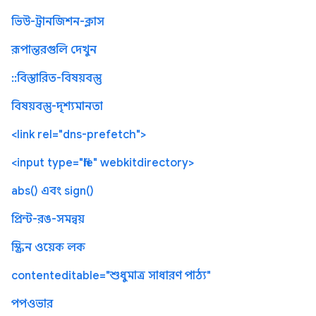
ভিউ-ট্রানজিশন-ক্লাস
রূপান্তরগুলি দেখুন
::বিস্তারিত-বিষয়বস্তু
বিষয়বস্তু-দৃশ্যমানতা
<link rel="dns-prefetch">
<input type="file" webkitdirectory>
abs() এবং sign()
প্রিন্ট-রঙ-সমন্বয়
স্ক্রিন ওয়েক লক
contenteditable="শুধুমাত্র সাধারণ পাঠ্য"
পপওভার