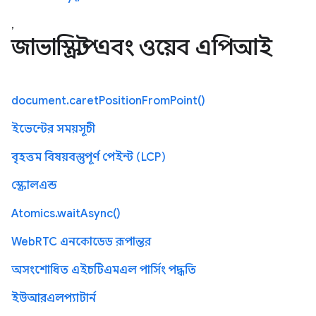
,
জাভাস্ক্রিপ্ট এবং ওয়েব এপিআই
document.caretPositionFromPoint()
ইভেন্টের সময়সূচী
বৃহত্তম বিষয়বস্তুপূর্ণ পেইন্ট (LCP)
স্ক্রোলএন্ড
Atomics.waitAsync()
WebRTC এনকোডেড রূপান্তর
অসংশোধিত এইচটিএমএল পার্সিং পদ্ধতি
ইউআরএলপ্যাটার্ন