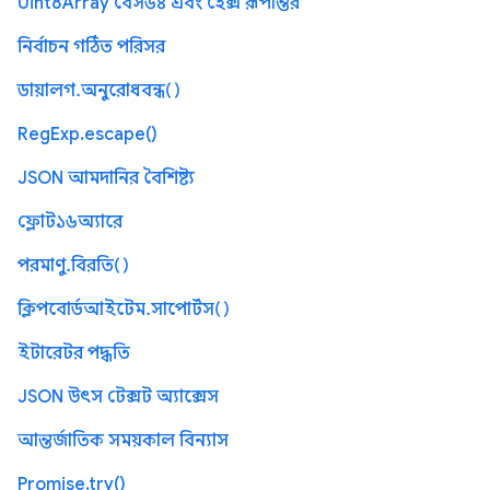
Uint8Array বেস৬৪ এবং হেক্স রূপান্তর
নির্বাচন গঠিত পরিসর
ডায়ালগ.অনুরোধবন্ধ()
RegExp.escape()
JSON আমদানির বৈশিষ্ট্য
ফ্লোট১৬অ্যারে
পরমাণু.বিরতি()
ক্লিপবোর্ডআইটেম.সাপোর্টস()
ইটারেটর পদ্ধতি
JSON উৎস টেক্সট অ্যাক্সেস
আন্তর্জাতিক সময়কাল বিন্যাস
Promise.try()