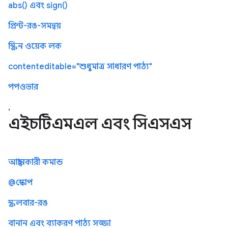
abs() এবং sign()
প্রিন্ট-রঙ-সমন্বয়
স্ক্রিন ওয়েক লক
contenteditable="শুধুমাত্র সাধারণ পাঠ্য"
পপওভার
,
এইচটিএমএল এবং সিএসএস
আহ্বানকারী কমান্ড
@স্কোপ
স্ক্রলবার-রঙ
বানান এবং ব্যাকরণ পাঠ্য সজ্জা