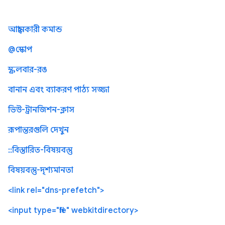
আহ্বানকারী কমান্ড
@স্কোপ
স্ক্রলবার-রঙ
বানান এবং ব্যাকরণ পাঠ্য সজ্জা
ভিউ-ট্রানজিশন-ক্লাস
রূপান্তরগুলি দেখুন
::বিস্তারিত-বিষয়বস্তু
বিষয়বস্তু-দৃশ্যমানতা
<link rel="dns-prefetch">
<input type="file" webkitdirectory>