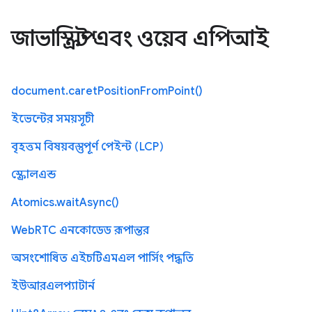
জাভাস্ক্রিপ্ট এবং ওয়েব এপিআই
document.caretPositionFromPoint()
ইভেন্টের সময়সূচী
বৃহত্তম বিষয়বস্তুপূর্ণ পেইন্ট (LCP)
স্ক্রোলএন্ড
Atomics.waitAsync()
WebRTC এনকোডেড রূপান্তর
অসংশোধিত এইচটিএমএল পার্সিং পদ্ধতি
ইউআরএলপ্যাটার্ন