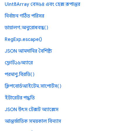
Uint8Array বেস৬৪ এবং হেক্স রূপান্তর
নির্বাচন গঠিত পরিসর
ডায়ালগ.অনুরোধবন্ধ()
RegExp.escape()
JSON আমদানির বৈশিষ্ট্য
ফ্লোট১৬অ্যারে
পরমাণু.বিরতি()
ক্লিপবোর্ডআইটেম.সাপোর্টস()
ইটারেটর পদ্ধতি
JSON উৎস টেক্সট অ্যাক্সেস
আন্তর্জাতিক সময়কাল বিন্যাস