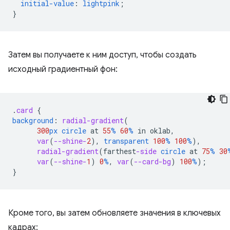
initial-value
:
lightpink
;
}
Затем вы получаете к ним доступ, чтобы создать
исходный градиентный фон:
.
card
{
background
:
radial-gradient
(
300
px
circle
at
55
%
60
%
in
oklab
,
var
(
--shine-
2
),
transparent
100
%
100
%
),
radial-gradient
(
farthest
-side
circle
at
75
%
30
var
(
--shine-
1
)
0
%
,
var
(
--card-bg
)
100
%
);
}
Кроме того, вы затем обновляете значения в ключевых
кадрах: