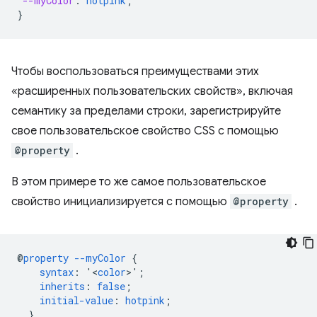
--myColor
:
hotpink
;
}
Чтобы воспользоваться преимуществами этих
«расширенных пользовательских свойств», включая
семантику за пределами строки, зарегистрируйте
свое пользовательское свойство CSS с помощью
@property
.
В этом примере то же самое пользовательское
свойство инициализируется с помощью
@property
.
@
property
--myColor
{
syntax
:
'<
color
>'
;
inherits
:
false
;
initial-value
:
hotpink
;
}