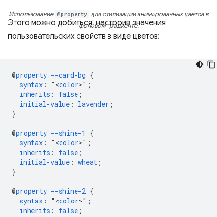
Использование
@property
для стилизации анимированных цветов в
Этого можно добиться, настроив значения
фоновом градиенте.
пользовательских свойств в виде цветов:
@
property
--card-bg
{
syntax
:
"<
color
>"
;
inherits
:
false
;
initial-value
:
lavender
;
}
@
property
--shine-1
{
syntax
:
"<
color
>"
;
inherits
:
false
;
initial-value
:
wheat
;
}
@
property
--shine-2
{
syntax
:
"<
color
>"
;
inherits
:
false
;