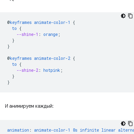
@
keyframes
animate-color-1
{
to
{
--shine-1
:
orange
;
}
}
@
keyframes
animate-color-2
{
to
{
--shine-2
:
hotpink
;
}
}
И анимируем каждый:
animation
:
animate-color-1
8s
infinite
linear
altern