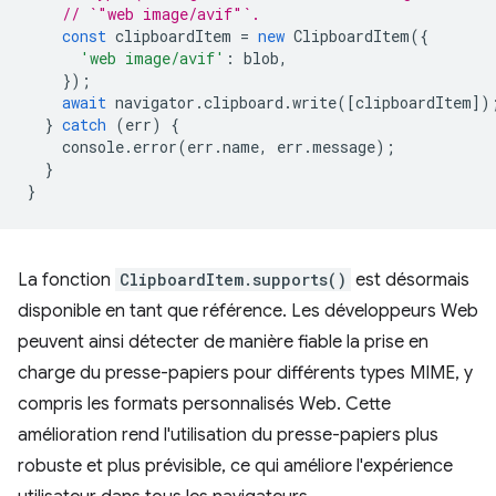
// `"web image/avif"`.
const
clipboardItem
=
new
ClipboardItem
({
'web image/avif'
:
blob
,
});
await
navigator
.
clipboard
.
write
([
clipboardItem
])
}
catch
(
err
)
{
console
.
error
(
err
.
name
,
err
.
message
);
}
}
La fonction
ClipboardItem.supports()
est désormais
disponible en tant que référence. Les développeurs Web
peuvent ainsi détecter de manière fiable la prise en
charge du presse-papiers pour différents types MIME, y
compris les formats personnalisés Web. Cette
amélioration rend l'utilisation du presse-papiers plus
robuste et plus prévisible, ce qui améliore l'expérience