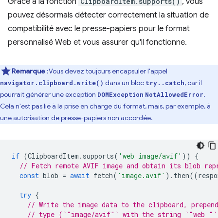
Grâce à la fonction
ClipboardItem.supports()
, vous
pouvez désormais détecter correctement la situation de
compatibilité avec le presse-papiers pour le format
personnalisé Web et vous assurer qu'il fonctionne.
Remarque
:Vous devez toujours encapsuler l'appel
dans un bloc
, car il
navigator.clipboard.write()
try..catch
pourrait générer une exception
.
DOMException
NotAllowedError
Cela n'est pas lié à la prise en charge du format, mais, par exemple, à
une autorisation de presse-papiers non accordée.
if
(
ClipboardItem
.
supports
(
'web image/avif'
))
{
// Fetch remote AVIF image and obtain its blob rep
const
blob
=
await
fetch
(
'image.avif'
).
then
((
respo
try
{
// Write the image data to the clipboard, prepen
// type (`"image/avif"` with the string `"web "`