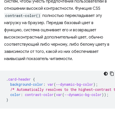
систем, чтобы учесть предпочтения пользователей в
отношении высокой контрастности. Функция CSS
contrast-color()
полностью перекладывает эту
нагрузку на браузер. Передав базовый цвет в
функцию, система оценивает его и возвращает
высококонтрастный дополнительный цвет, обычно
соответствующий либо черному, либо белому цвету в
зависимости от того, какой из них обеспечивает
наивысший показатель читаемости.
.
card-header
{
background-color
:
var
(
--dynamic-bg-color
);
/* Automatically resolves to the highest-contrast 
color
:
contrast-color
(
var
(
--dynamic-bg-color
));
}