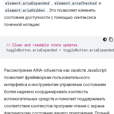
element.ariaExpanded
,
element.ariaChecked
и
element.ariaHidden
. Это позволяет изменять
состояния доступности с помощью синтаксиса
точечной нотации:
// Clean and readable state updates
toggleButton
.
ariaExpanded
=
toggleButton
.
ariaExpanded
Рассмотрение ARIA-объектов как свойств JavaScript
позволяет фреймворкам пользовательского
интерфейса и инструментам управления состоянием
более надежно координировать контексты
вспомогательных средств и помогает поддерживать
соответствие контекстов программ чтения с экрана
фактическому состоянию вашего приложения. Полный