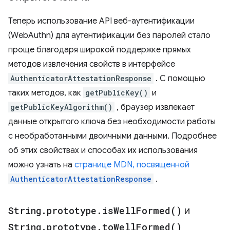
Теперь использование API веб-аутентификации
(WebAuthn) для аутентификации без паролей стало
проще благодаря широкой поддержке прямых
методов извлечения свойств в интерфейсе
AuthenticatorAttestationResponse
. С помощью
таких методов, как
getPublicKey()
и
getPublicKeyAlgorithm()
, браузер извлекает
данные открытого ключа без необходимости работы
с необработанными двоичными данными. Подробнее
об этих свойствах и способах их использования
можно узнать на
странице MDN, посвященной
AuthenticatorAttestationResponse
.
String
.
prototype
.
is
Well
Formed(
)
и
String
.
prototype
.
to
Well
Formed(
)