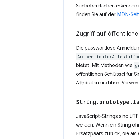
Suchoberflächen erkennen u
finden Sie auf der
MDN-Sei
Zugriff auf öffentlic
Die passwortlose Anmeldung
AuthenticatorAttestatio
bietet. Mit Methoden wie
g
öffentlichen Schlüssel für 
Attributen und ihrer Verwen
String
.
prototype
.
i
JavaScript-Strings sind UT
werden. Wenn ein String ohn
Ersatzpaars zurück, die als