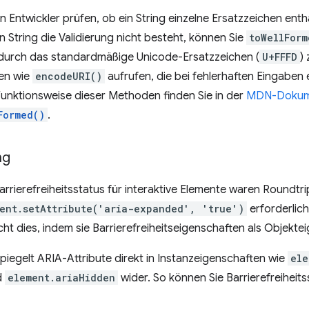
 Entwickler prüfen, ob ein String einzelne Ersatzzeichen enth
String die Validierung nicht besteht, können Sie
toWellForm
 durch das standardmäßige Unicode-Ersatzzeichen (
U+FFFD
)
nen wie
encodeURI()
aufrufen, die bei fehlerhaften Eingaben
Funktionsweise dieser Methoden finden Sie in der
MDN-Dokume
Formed()
.
ng
Barrierefreiheitsstatus für interaktive Elemente waren Round
ent.setAttribute('aria-expanded', 'true')
erforderlich
cht dies, indem sie Barrierefreiheitseigenschaften als Objekte
 spiegelt ARIA-Attribute direkt in Instanzeigenschaften wie
ele
d
element.ariaHidden
wider. So können Sie Barrierefreiheits