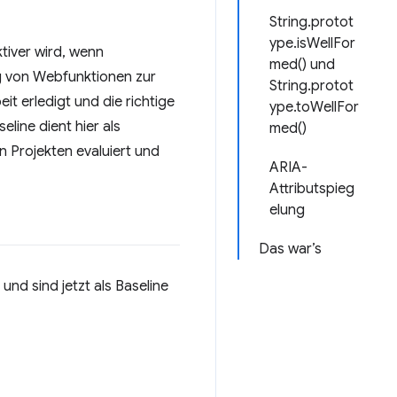
String.protot
ype.isWellFor
ktiver wird, wenn
med() und
g von Webfunktionen zur
String.protot
t erledigt und die richtige
ype.toWellFor
eline dient hier als
med()
en Projekten evaluiert und
ARIA-
Attributspieg
elung
Das war’s
nd sind jetzt als Baseline