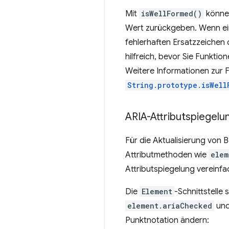
Mit
isWellFormed()
können
Wert zurückgeben. Wenn ein 
fehlerhaften Ersatzzeichen
hilfreich, bevor Sie Funktio
Weitere Informationen zur 
String.prototype.isWell
ARIA-Attributspiegelu
Für die Aktualisierung von 
Attributmethoden wie
elem
Attributspiegelung vereinfa
Die
Element
-Schnittstelle
element.ariaChecked
un
Punktnotation ändern: