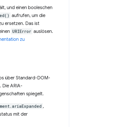
ält, und einen booleschen
ed()
aufrufen, um die
 zu ersetzen. Das ist
 einen
URIError
auslösen.
ntation zu
trips über Standard-DOM-
. Die ARIA-
igenschaften spiegelt.
ment.ariaExpanded
,
status mit der