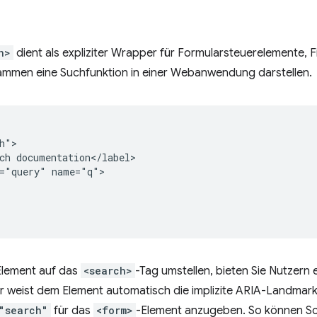
h>
dient als expliziter Wrapper für Formularsteuerelemente, 
sammen eine Suchfunktion in einer Webanwendung darstellen.
h">

ch documentation</label>

="query" name="q">

Element auf das
<search>
-Tag umstellen, bieten Sie Nutzern e
er weist dem Element automatisch die implizite ARIA-Landmar
"search"
für das
<form>
-Element anzugeben. So können S