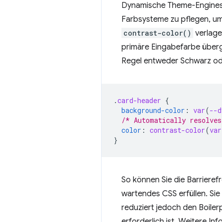
Dynamische Theme-Engines
Farbsysteme zu pflegen, u
contrast-color()
verlage
primäre Eingabefarbe überg
Regel entweder Schwarz ode
.
card-header
{
background-color
:
var
(
--d
/* Automatically resolves
color
:
contrast-color
(
var
}
So können Sie die Barrieref
wartendes CSS erfüllen. Sie 
reduziert jedoch den Boile
erforderlich ist. Weitere In