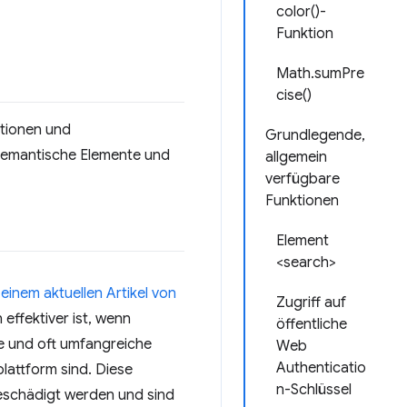
color()-
Funktion
Math.sumPre
cise()
ktionen und
Grundlegende,
semantische Elemente und
allgemein
verfügbare
Funktionen
Element
<search>
 einem aktuellen Artikel von
Zugriff auf
effektiver ist, wenn
öffentliche
te und oft umfangreiche
Web
Authenticatio
lattform sind. Diese
n-Schlüssel
eschädigt werden und sind