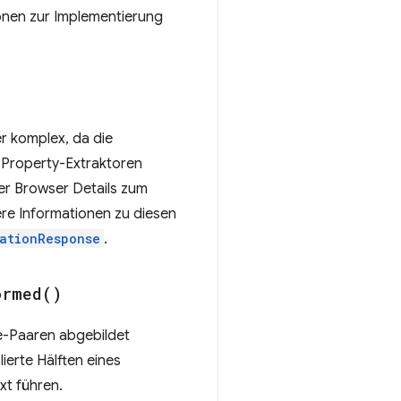
ionen zur Implementierung
r komplex, da die
te Property-Extraktoren
er Browser Details zum
ere Informationen zu diesen
tationResponse
.
ormed(
)
e-Paaren abgebildet
ierte Hälften eines
xt führen.