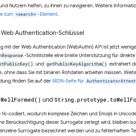
nd Nutzern helfen, zu ihnen zu navigieren. Weitere Informat
te zum
<search>
-Element
.
he Web Authentication-Schlüssel
 mit der Web Authentication (WebAuthn) API ist jetzt wenige
nResponse
-Schnittstelle eine breite Unterstützung für direk
etPublicKey()
und
getPublicKeyAlgorithm()
extrahiert d
Sie, ohne dass Sie mit binären Rohdaten arbeiten müssen. Weit
dung finden Sie auf der
MDN-Seite für
AuthenticatorAttes
s
Well
Formed(
)
und
String
.
prototype
.
to
Well
F
F-16-codiert, wodurch komplexe Zeichen und Emojis in Unicod
e Berücksichtigung dieser Surrogate zerlegt wird, bleiben isol
 einzelne Surrogate bezeichnet werden und zu fehlerhaftem Te