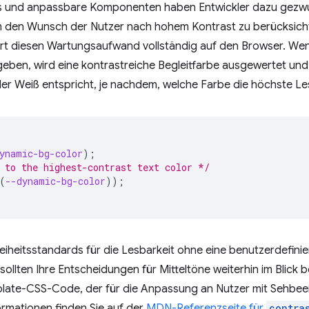
 und anpassbare Komponenten haben Entwickler dazu gezw
m den Wunsch der Nutzer nach hohem Kontrast zu berücksicht
rt diesen Wartungsaufwand vollständig auf den Browser. Wenn
eben, wird eine kontrastreiche Begleitfarbe ausgewertet und
r Weiß entspricht, je nachdem, welche Farbe die höchste Les
ynamic-bg-color
);
 to the highest-contrast text color */
(
--dynamic-bg-color
));
reiheitsstandards für die Lesbarkeit ohne eine benutzerdefin
sollten Ihre Entscheidungen für Mitteltöne weiterhin im Blick 
rplate-CSS-Code, der für die Anpassung an Nutzer mit Sehbe
formationen finden Sie auf der
MDN-Referenzseite für
contra