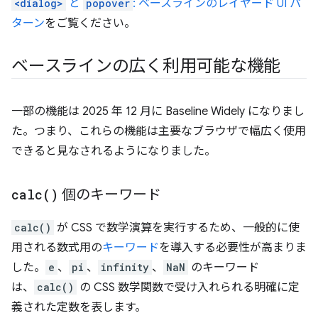
<dialog>
と
popover
: ベースラインのレイヤード UI パ
ターン
をご覧ください。
ベースラインの広く利用可能な機能
一部の機能は 2025 年 12 月に Baseline Widely になりまし
た。つまり、これらの機能は主要なブラウザで幅広く使用
できると見なされるようになりました。
calc(
)
個のキーワード
calc()
が CSS で数学演算を実行するため、一般的に使
用される数式用の
キーワード
を導入する必要性が高まりま
した。
e
、
pi
、
infinity
、
NaN
のキーワード
は、
calc()
の CSS 数学関数で受け入れられる明確に定
義された定数を表します。