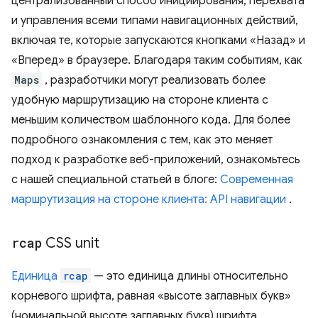
централизованный способ инициирования, перехвата
и управления всеми типами навигационных действий,
включая те, которые запускаются кнопками «Назад» и
«Вперед» в браузере. Благодаря таким событиям, как
Maps
, разработчики могут реализовать более
удобную маршрутизацию на стороне клиента с
меньшим количеством шаблонного кода. Для более
подробного ознакомления с тем, как это меняет
подход к разработке веб-приложений, ознакомьтесь
с нашей специальной статьей в блоге:
Современная
маршрутизация на стороне клиента: API навигации
.
rcap
CSS unit
Единица
rcap
— это единица длины относительно
корневого шрифта, равная «высоте заглавных букв»
(номинальной высоте заглавных букв) шрифта