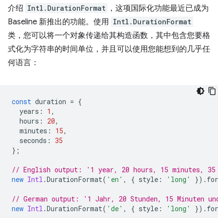
介绍
Intl.DurationFormat
，这项国际化功能最近已成为
Baseline 新推出的功能。使用
Intl.DurationFormat
类，您可以将一个对象传递给其构造函数，其中包含您要格
式化为字符串的时间单位，并且可以使用您能想到的几乎任
何语言：
const
duration
=
{
years
:
1
,
hours
:
20
,
minutes
:
15
,
seconds
:
35
};
// English output: '1 year, 20 hours, 15 minutes, 35
new
Intl
.
DurationFormat
(
'en'
,
{
style
:
'long'
}).
fo
// German output: '1 Jahr, 20 Stunden, 15 Minuten un
new
Intl
.
DurationFormat
(
'de'
,
{
style
:
'long'
}).
fo