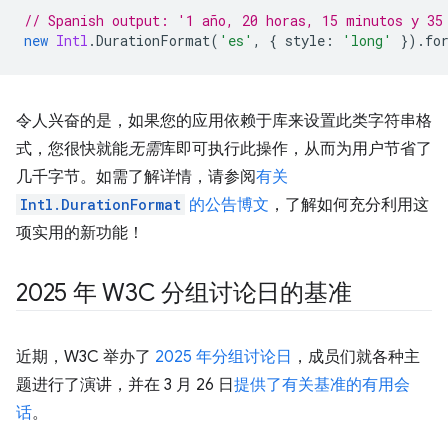
// Spanish output: '1 año, 20 horas, 15 minutos y 35
new
Intl
.
DurationFormat
(
'es'
,
{
style
:
'long'
}).
fo
令人兴奋的是，如果您的应用依赖于库来设置此类字符串格
式，您很快就能
无需
库即可执行此操作，从而为用户节省了
几千字节。如需了解详情，请参阅
有关
Intl.DurationFormat
的公告博文
，了解如何充分利用这
项实用的新功能！
2025 年 W3C 分组讨论日的基准
近期，W3C 举办了
2025 年分组讨论日
，成员们就各种主
题进行了演讲，并在 3 月 26 日
提供了有关基准的有用会
话
。