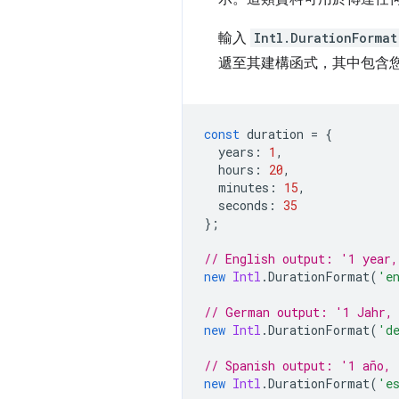
輸入
Intl.DurationFormat
遞至其建構函式，其中包含
const
duration
=
{
years
:
1
,
hours
:
20
,
minutes
:
15
,
seconds
:
35
};
// English output: '1 year,
new
Intl
.
DurationFormat
(
'e
// German output: '1 Jahr, 
new
Intl
.
DurationFormat
(
'd
// Spanish output: '1 año, 
new
Intl
.
DurationFormat
(
'e