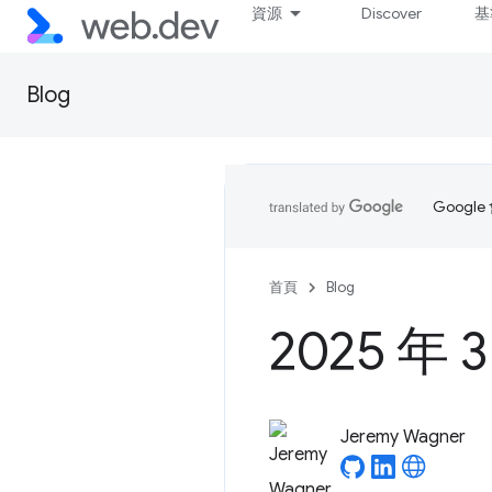
資源
Discover
基
Blog
Goog
首頁
Blog
2025 年
Jeremy Wagner