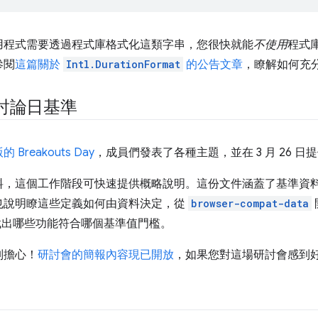
用程式需要透過程式庫格式化這類字串，您很快就能
不使用
程式
參閱
這篇關於
Intl.DurationFormat
的公告文章
，瞭解如何充
分組討論日基準
的 Breakouts Day
，成員們發表了各種主題，並在 3 月 26 日
料，這個工作階段可快速提供概略說明。這份文件涵蓋了基準資
也說明瞭這些定義如何由資料決定，從
browser-compat-data
找出哪些功能符合哪個基準值門檻。
別擔心！
研討會的簡報內容現已開放
，如果您對這場研討會感到