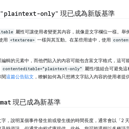
="plaintext-only"
現已成為新版基準
itable
屬性可讓使用者變更其內容，就像是文字欄位一樣。舉
使用
<textarea>
一樣與其互動。在某些用途中，使用
conten
可編輯的元素中，而他們貼入的內容可能包含富文字格式，這可
。
contenteditable="plaintext-only"
屬性/值組合可避免這
參閱
這篇公告貼文
，瞭解如何為只想將文字貼入內容的使用者提
rmat
現已成為新基準
字，說明某個事件發生前或發生後的時間長度，通常會以「2 天、
何及時資訊，但通常由程式庫提供。此外，您可能還想以多種語