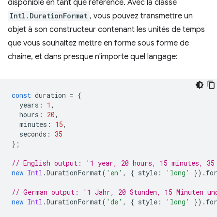
disponible en tant que référence. Avec la classe
Intl.DurationFormat
, vous pouvez transmettre un
objet à son constructeur contenant les unités de temps
que vous souhaitez mettre en forme sous forme de
chaîne, et dans presque n'importe quel langage:
const
duration
=
{
years
:
1
,
hours
:
20
,
minutes
:
15
,
seconds
:
35
};
// English output: '1 year, 20 hours, 15 minutes, 35
new
Intl
.
DurationFormat
(
'en'
,
{
style
:
'long'
}).
fo
// German output: '1 Jahr, 20 Stunden, 15 Minuten un
new
Intl
.
DurationFormat
(
'de'
,
{
style
:
'long'
}).
fo