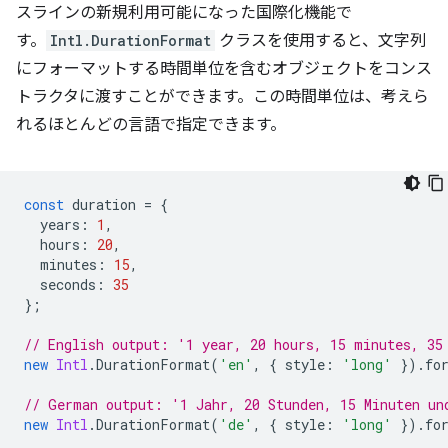
スラインの新規利用可能になった国際化機能で
す。
Intl.DurationFormat
クラスを使用すると、文字列
にフォーマットする時間単位を含むオブジェクトをコンス
トラクタに渡すことができます。この時間単位は、考えら
れるほとんどの言語で指定できます。
const
duration
=
{
years
:
1
,
hours
:
20
,
minutes
:
15
,
seconds
:
35
};
// English output: '1 year, 20 hours, 15 minutes, 35
new
Intl
.
DurationFormat
(
'en'
,
{
style
:
'long'
}).
fo
// German output: '1 Jahr, 20 Stunden, 15 Minuten un
new
Intl
.
DurationFormat
(
'de'
,
{
style
:
'long'
}).
fo