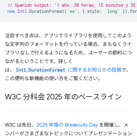
// Spanish output: '1 año, 20 horas, 15 minutos y 35
new
Intl
.
DurationFormat
(
'es'
,
{
style
:
'long'
}).
fo
注目すべき点は、アプリでライブラリを使用してこのよう
な文字列のフォーマットを行っている場合、まもなくライ
ブラリ
なしで
行えるようになるため、ユーザーの節約につ
ながるということです。詳しく
は、
Intl.DurationFormat
に関するお知らせの投稿
で、
この便利な新機能の使い方をご覧ください。
W3C 分科会 2025 年のベースライン
W3C は先日、
2025 年版の Breakouts Day
を開催し、メ
ンバーがさまざまなトピックについてプレゼンテーション