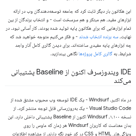
این هکاتون بار دیگر ثابت کرد که جامعه توسعه‌دهندگان وب در ارائه
ابزارهای مفید، هم مبتکر و هم سرسخت است - و انتخاب برندگان از بین
تمام ابزارهایی که برای هکاتون پایه تولید شده بودند، کار آسانی نبود. در
نهایت،
سه برنده انتخاب شدند
- و فکر می‌کنیم متوجه خواهید شد که
چه ابزارهای پایه مفیدی ساخته‌اند. برای دیدن گالری کامل آثار واجد
شرایط، به
گالری کامل پروژه‌ها
نگاهی بیندازید.
IDE ویندوزسرف اکنون از Baseline پشتیبانی
می‌کند
در ماه اکتبر، Windsurf - یک IDE توسعه وب محبوب مشتق شده از
Visual Studio Code - یک به‌روزرسانی قابل توجه منتشر کرد. از
نسخه ۱.۱۰۰، Windsurf اکنون از Baseline پشتیبانی داخلی دارد. این
بدان معناست که کاربران Windsurf هر زمان که ماوس را روی
ویژگی‌های HTML و CSS در کد خود نگه دارند، از مشاهده اطلاعات