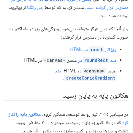
دسترس قرار گرفته است،
منتشر کردیم که توسط
جی رانگتا
از یوتیوب
نوشته شده است.
و از آنجا که زمان هرگز متوقف نمی‌شود، ویژگی‌های زیر در ماه اکتبر به
صورت گسترده در دسترس قرار گرفتند:
ویژگی
inert
در HTML
متد
roundRect
در
عنصر
<canvas>
در HTML
عنصر
<canvas>
در HTML،
متد
.
createConicGradient
هکاتون پایه به پایان رسید
در سپتامبر ۲۰۲۵، تیم روابط توسعه‌دهندگان کروم،
هکاتون پایه را آغاز
کرد
که در ماه اکتبر به پایان رسید. در مجموع ۳۰۰۰ متقاضی وجود
داشت و صدها پروژه برای کسب جایزه ۱۰۰۰۰ دلاری ارائه شدند.