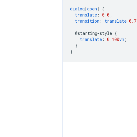
dialog
[
open
]
{
translate
:
0
0
;
transition
:
translate
0.7
@starting-style
{
translate
:
0
100
vh
;
}
}