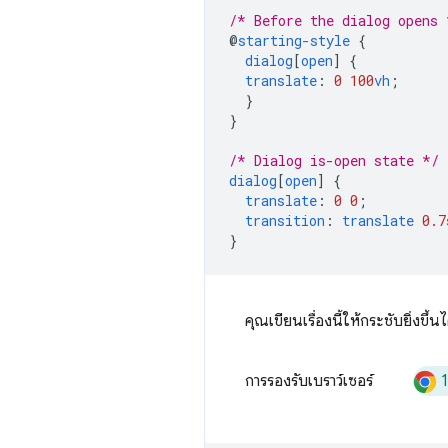
/* Before the dialog opens 
@
starting-style
{
dialog
[
open
]
{
translate
:
0
100
vh
;
}
}
/* Dialog is-open state */
dialog
[
open
]
{
translate
:
0
0
;
transition
:
translate
0.7
}
คุณเขียนเรื่องนี้ให้กระชับยิ่งขึ้
การรองรับเบราว์เซอร์