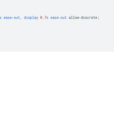
s
ease-out
,
display
0.7
s
ease-out
allow-discrete
;