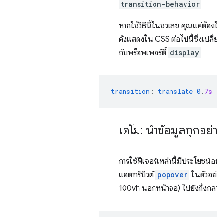
transition-behavior
หากใช้วิธีนี้ในชวเลข คุณแค่ต้องใช
ดังแสดงใน CSS ต่อไปนี้ซึ่งเปลี่
กับพร็อพเพอร์ตี้
display
transition
:
translate
0
.
7s
เดโม: นำข้อมูลทุกอย
การใช้ฟีเจอร์เหล่านี้มีประโยชน
แอตทริบิวต์
popover
ในตัวอย่
100vh นอกหน้าจอ) ไปยังกึ่งก