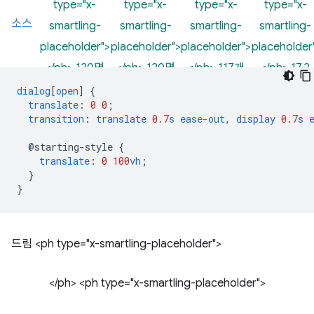
type="x-
type="x-
type="x-
type="x-
소스
smartling-
smartling-
smartling-
smartling-
placeholder">
placeholder">
placeholder">
placeholder
</ph> 120명
</ph> 120명
</ph> 117개
</ph> 17.2
dialog
[
open
]
{
translate
:
0
0
;
transition
:
translate
0.7
s
ease-out
,
display
0.7
s
@starting-style
{
translate
:
0
100
vh
;
}
}
드림 <ph type="x-smartling-placeholder">
</ph> <ph type="x-smartling-placeholder">