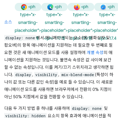
<ph
<ph
<ph
<ph
type="x-
type="x-
type="x-
type="x-
소스
smartling-
smartling-
smartling-
smartling-
placeholder">
placeholder">
placeholder">
placeholder
display: none
에서 애니메이션되는 요소(예: 대화상자 및
</ph> 117개
</ph> 117개
</ph> 129명
</ph> 17.4
팝오버)의 항목 애니메이션을 지원하는 데 필요한 두 번째로 필
요한 것은 새 애니메이션 모드를 사용 설정하여
개별 속성
의 애
니메이션을 지원하는 것입니다. 불연속 속성은 값 사이에 보간
할 수 없는 속성입니다. 이를 켜기/끄기 스위치라고 생각하면 됩
니다.
display
,
visibility
,
mix-blend-mode
(특성이 하
나의 값 또는 다른 값인 속성)을 예로 들 수 있습니다. 이 새로운
애니메이션 모드를 사용하면 브라우저에서 전환의 0% 지점이
아닌 50% 지점에서 값을 전환할 수 있습니다.
다음 두 가지 방법 중 하나를 사용하여
display: none
및
visibility: hidden
요소의 항목 효과에 애니메이션을 적