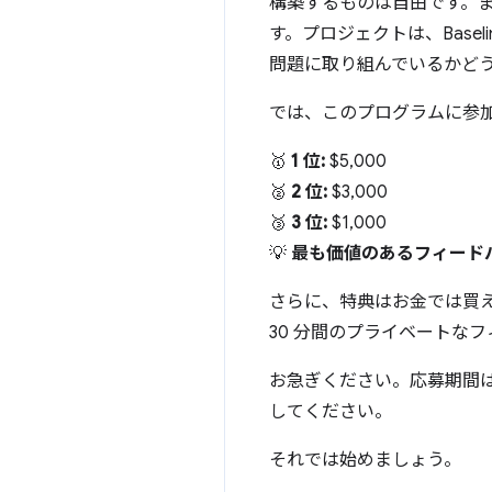
構築するものは自由です。
す。プロジェクトは、Base
問題に取り組んでいるかど
では、このプログラムに参加す
🥇
1 位:
$5,000
🥈
2 位:
$3,000
🥉
3 位:
$1,000
💡
最も価値のあるフィードバ
さらに、特典はお金では買えませ
30 分間のプライベートな
お急ぎください。応募期間は 
してください。
それでは始めましょう。