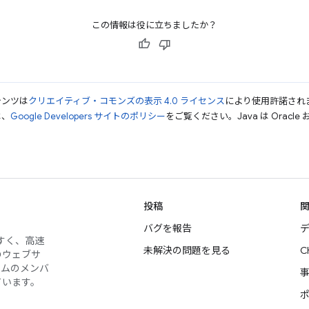
この情報は役に立ちましたか？
テンツは
クリエイティブ・コモンズの表示 4.0 ライセンス
により使用許諾され
は、
Google Developers サイトのポリシー
をご覧ください。Java は Orac
投稿
バグを報告
デ
やすく、高速
未解決の問題を見る
C
のウェブサ
ームのメンバ
ています。