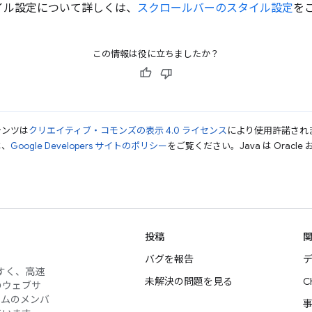
イル設定について詳しくは、
スクロールバーのスタイル設定
を
この情報は役に立ちましたか？
テンツは
クリエイティブ・コモンズの表示 4.0 ライセンス
により使用許諾され
は、
Google Developers サイトのポリシー
をご覧ください。Java は Orac
投稿
バグを報告
デ
やすく、高速
未解決の問題を見る
C
のウェブサ
ームのメンバ