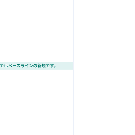
点では
ベースラインの新規
です。