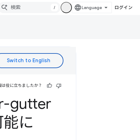
/
ログイン
報は役に立ちましたか？
r-gutter
可能に