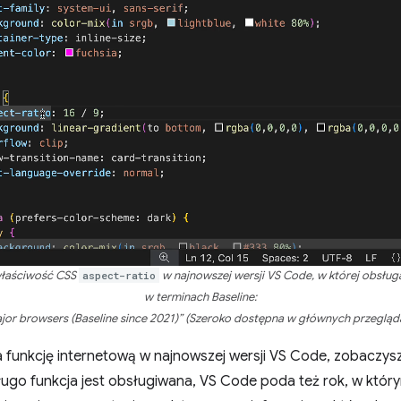
właściwość CSS
aspect-ratio
w najnowszej wersji VS Code, w której obsług
w terminach Baseline:
ajor browsers (Baseline since 2021)” (Szeroko dostępna w głównych przeglądar
funkcję internetową w najnowszej wersji VS Code, zobaczysz 
ługo funkcja jest obsługiwana, VS Code poda też rok, w który