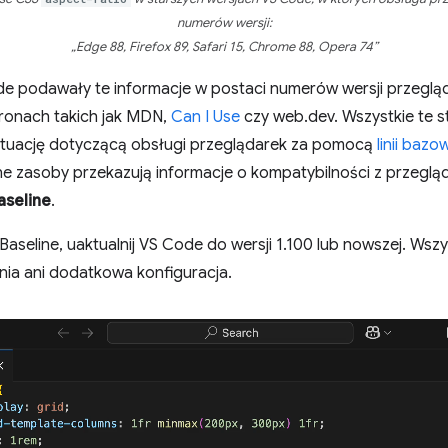
numerów wersji:
„Edge 88, Firefox 89, Safari 15, Chrome 88, Opera 74”
e podawały te informacje w postaci numerów wersji przegląd
ronach takich jak MDN,
Can I Use
czy web.dev. Wszystkie te s
uację dotyczącą obsługi przeglądarek za pomocą
linii bazo
ne zasoby przekazują informacje o kompatybilności z przeglą
aseline
.
Baseline, uaktualnij VS Code do wersji 1.100 lub nowszej. Wszy
ia ani dodatkowa konfiguracja.