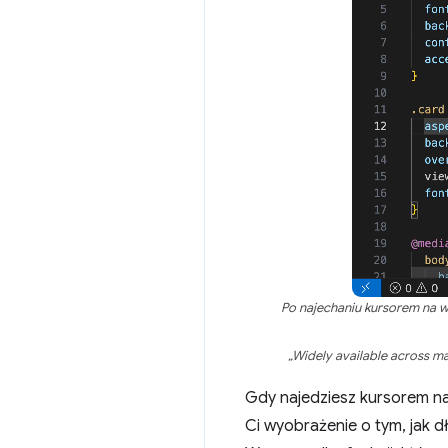
Po najechaniu kursorem na 
„Widely available across m
Gdy najedziesz kursorem na 
Ci wyobrażenie o tym, jak d