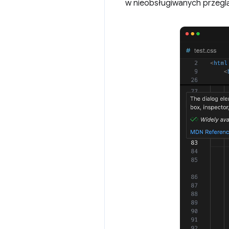
w nieobsługiwanych przeglą