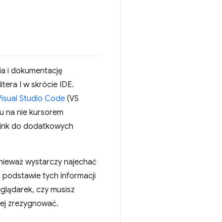
a i dokumentację
era I w skrócie IDE.
Visual Studio Code
(VS
u na nie kursorem
 link do dodatkowych
onieważ wystarczy najechać
 podstawie tych informacji
glądarek, czy musisz
niej zrezygnować.