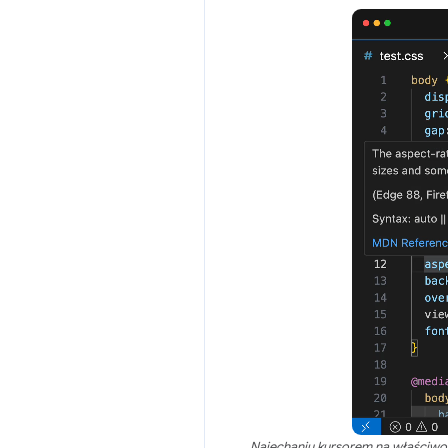
Najechaniu kursorem na właściw