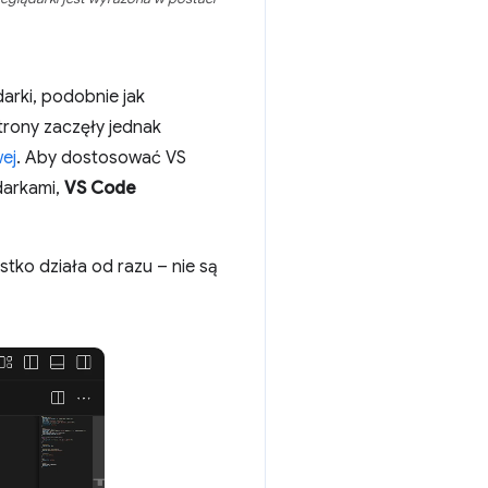
arki, podobnie jak
trony zaczęły jednak
wej
. Aby dostosować VS
darkami,
VS Code
stko działa od razu – nie są