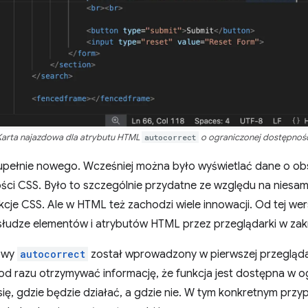
arta najazdowa dla atrybutu HTML
autocorrect
o ograniczonej dostępnoś
zupełnie nowego. Wcześniej można było wyświetlać dane o o
ści CSS. Było to szczególnie przydatne ze względu na niesam
kcje CSS. Ale w HTML też zachodzi wiele innowacji. Od tej wer
słudze elementów i atrybutów HTML przez przeglądarki w zakre
iowy
autocorrect
został wprowadzony w pierwszej przeglądarc
od razu otrzymywać informację, że funkcja jest dostępna w o
ę, gdzie będzie działać, a gdzie nie. W tym konkretnym przyp