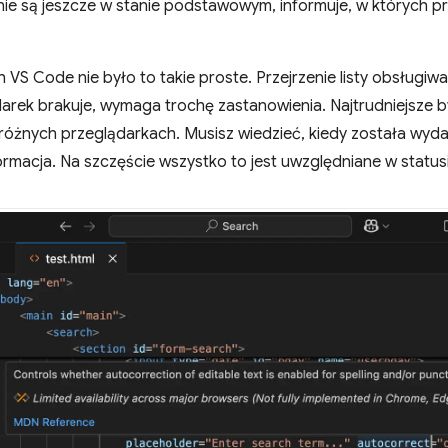
nie są jeszcze w stanie podstawowym, informuje, w których p
VS Code nie było to takie proste. Przejrzenie listy obsługiw
ądarek brakuje, wymaga trochę zastanowienia. Najtrudniejsze by
różnych przeglądarkach. Musisz wiedzieć, kiedy została wyda
ormacja. Na szczęście wszystko to jest uwzględniane w status