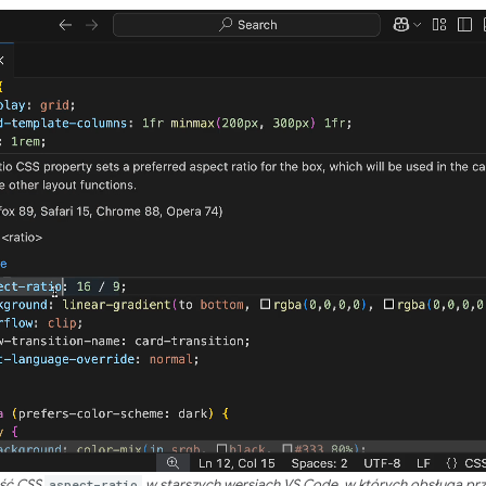
ość CSS
aspect-ratio
w starszych wersjach VS Code, w których obsługa prz