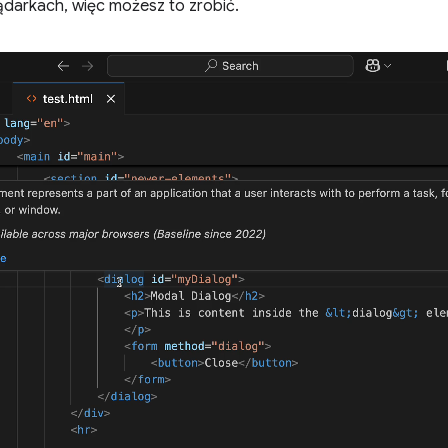
darkach, więc możesz to zrobić.