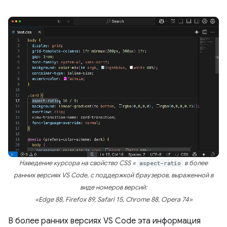
Наведение курсора на свойство CSS «
aspect-ratio
в более
ранних версиях VS Code, с поддержкой браузеров, выраженной в
виде номеров версий:
«Edge 88, Firefox 89, Safari 15, Chrome 88, Opera 74»
В более ранних версиях VS Code эта информация