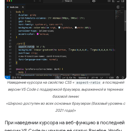
Наведение курсора на свойство CSS «
aspect-ratio
в последней
версии VS Code с поддержкой браузера, выраженной в терминах
базовой линии:
«Широко доступен во всех основных браузерах (базовый уровень с
2021 года)»
При наведении курсора на веб-функцию в последней