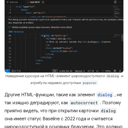
Наведение курсора на HTML-элемент широкодоступного
dialog
и
атрибуты недавно доступных
popover
Другие HTML-функции, такие как элемент
dialog
, не
так изящно деградируют, как
autocorrect
. Поэтому
приятно видеть, что при открытии карточки
dialog
она имеет статус Baseline с 2022 года и считается
широкодоступной в основных браузерах. Это должно