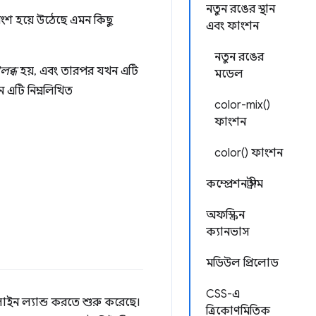
নতুন রঙের স্থান
অংশ হয়ে উঠেছে এমন কিছু
এবং ফাংশন
নতুন রঙের
লব্ধ
হয়, এবং তারপর যখন এটি
মডেল
 এটি নিম্নলিখিত
color-mix()
ফাংশন
color() ফাংশন
কম্প্রেশন স্ট্রীম
অফস্ক্রিন
ক্যানভাস
মডিউল প্রিলোড
CSS-এ
লাইন ল্যান্ড করতে শুরু করেছে।
ত্রিকোণমিতিক