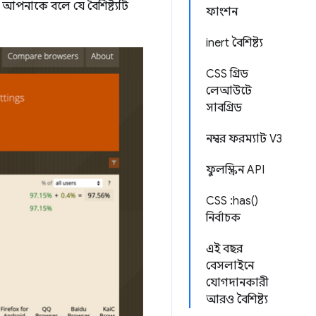
 আপনাকে বলে যে বৈশিষ্ট্যটি
ফাংশন
inert বৈশিষ্ট্য
CSS গ্রিড
লেআউটে
সাবগ্রিড
নম্বর ফরম্যাট V3
ফুলস্ক্রিন API
CSS :has()
নির্বাচক
এই বছর
বেসলাইনে
যোগদানকারী
আরও বৈশিষ্ট্য