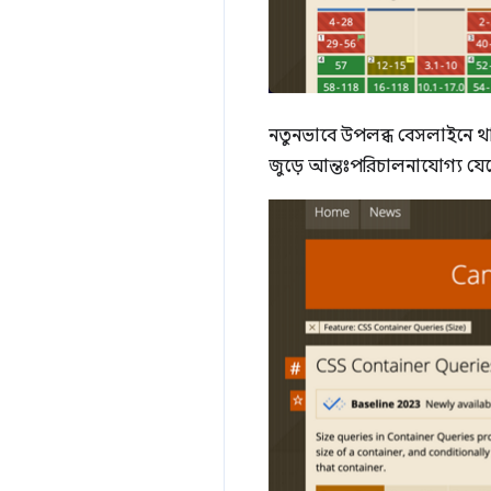
নতুনভাবে উপলব্ধ বেসলাইনে থাক
জুড়ে আন্তঃপরিচালনাযোগ্য য