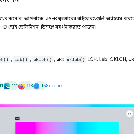
র্থন করে যা আপনাকে sRGB স্বরগ্রামের বাইরে রঙগুলি অ্যাক্সেস ক
HD (হাই ডেফিনিশন) ডিসপ্লে সমর্থন করতে পারেন।
ch()
,
lab()
,
oklch()
, এবং
oklab()
LCH, Lab, OKLCH, এ
11
111
113
15
Source